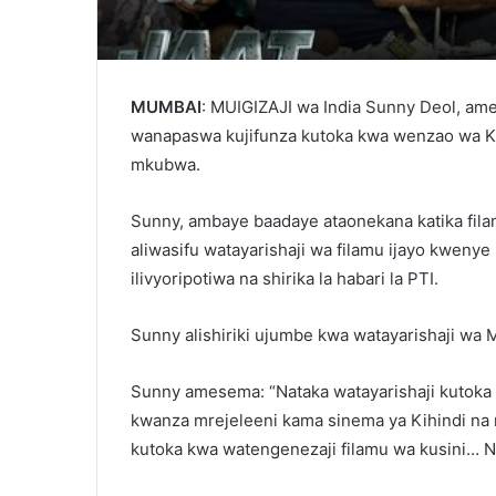
MUMBAI
: MUIGIZAJI wa India Sunny Deol, ames
wanapaswa kujifunza kutoka kwa wenzao wa Ku
mkubwa.
Sunny, ambaye baadaye ataonekana katika filam
aliwasifu watayarishaji wa filamu ijayo kwenye
ilivyoripotiwa na shirika la habari la PTI.
Sunny alishiriki ujumbe kwa watayarishaji wa M
Sunny amesema: “Nataka watayarishaji kutoka 
kwanza mrejeleeni kama sinema ya Kihindi na
kutoka kwa watengenezaji filamu wa kusini… Ni