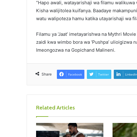
“Hapo awali, watayarishaji wa filamu walikuwa
Kisha walijitolea kuifanya. Baadaye makampuni 
watu walipoteza hamu katika utayarishaji wa f
Filamu ya ‘Jaat’ imetayarishwa na Mythri Mov
zaidi kwa wimbo bora wa ‘Pushpa’ ulioigizwa na
Imeongozwa na Gopichand Malineni.
Share
Facebook
Twitter
LinkedI
Related Articles