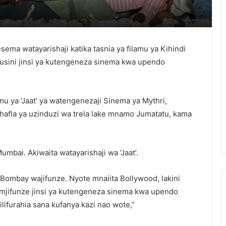
ema watayarishaji katika tasnia ya filamu ya Kihindi
sini jinsi ya kutengeneza sinema kwa upendo
u ya ‘Jaat’ ya watengenezaji Sinema ya Mythri,
 hafla ya uzinduzi wa trela lake mnamo Jumatatu, kama
umbai. Akiwaita watayarishaji wa ‘Jaat’.
Bombay wajifunze. Nyote mnaiita Bollywood, lakini
 mjifunze jinsi ya kutengeneza sinema kwa upendo
lifurahia sana kufanya kazi nao wote,”