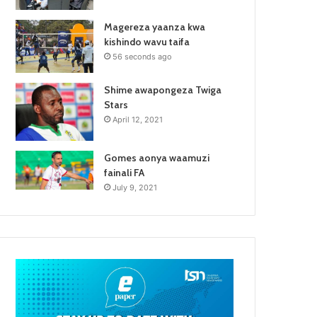
Magereza yaanza kwa
kishindo wavu taifa
56 seconds ago
Shime awapongeza Twiga
Stars
April 12, 2021
Gomes aonya waamuzi
fainali FA
July 9, 2021