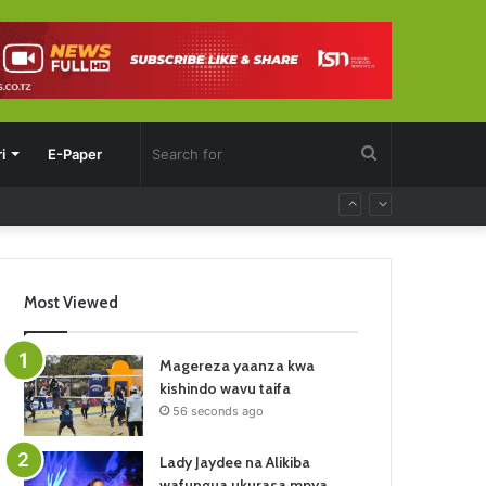
Search
i
E-Paper
for
Most Viewed
Magereza yaanza kwa
kishindo wavu taifa
56 seconds ago
Lady Jaydee na Alikiba
wafungua ukurasa mpya