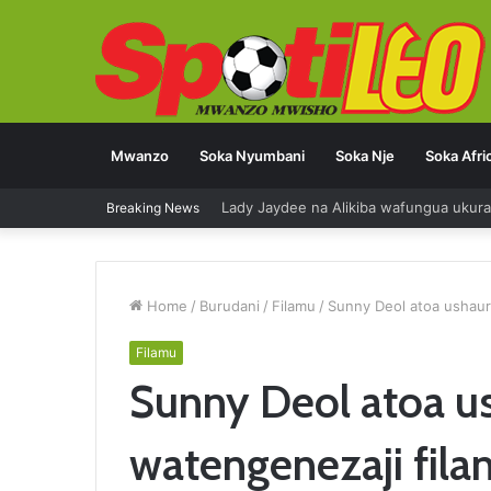
Mwanzo
Soka Nyumbani
Soka Nje
Soka Afri
Breaking News
Okwi atangaza kustaafu soka la kulipw
Home
/
Burudani
/
Filamu
/
Sunny Deol atoa ushaur
Filamu
Sunny Deol atoa u
watengenezaji fila