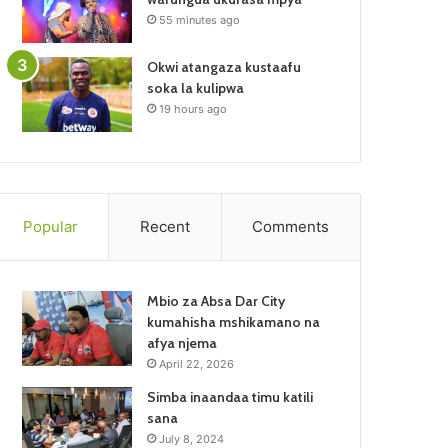
55 minutes ago
Okwi atangaza kustaafu
soka la kulipwa
19 hours ago
Popular
Recent
Comments
Mbio za Absa Dar City
kumahisha mshikamano na
afya njema
April 22, 2026
Simba inaandaa timu katili
sana
July 8, 2024