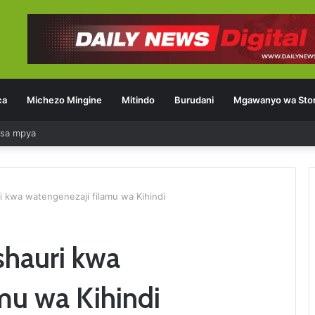
ca
Michezo Mingine
Mitindo
Burudani
Mgawanyo wa Stor
a
i kwa watengenezaji filamu wa Kihindi
shauri kwa
mu wa Kihindi