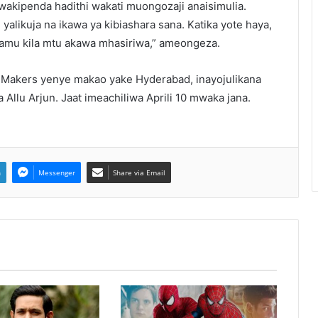
 wakipenda hadithi wakati muongozaji anaisimulia.
yalikuja na ikawa ya kibiashara sana. Katika yote haya,
ilamu kila mtu akawa mhasiriwa,” ameongeza.
ie Makers yenye makao yake Hyderabad, inayojulikana
 Allu Arjun. Jaat imeachiliwa Aprili 10 mwaka jana.
n
Messenger
Share via Email