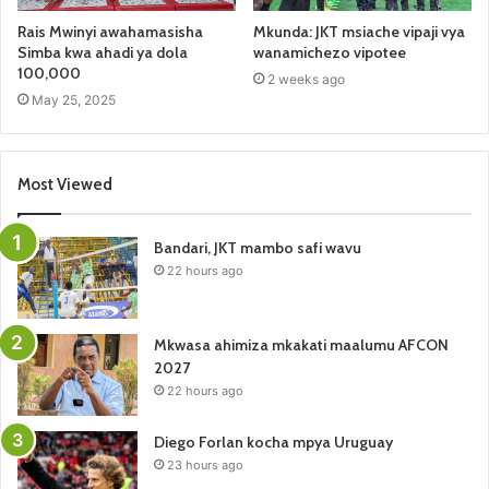
Rais Mwinyi awahamasisha
Mkunda: JKT msiache vipaji vya
Simba kwa ahadi ya dola
wanamichezo vipotee
100,000
2 weeks ago
May 25, 2025
Most Viewed
Bandari, JKT mambo safi wavu
22 hours ago
Mkwasa ahimiza mkakati maalumu AFCON
2027
22 hours ago
Diego Forlan kocha mpya Uruguay
23 hours ago