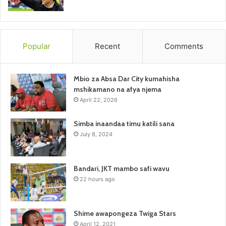
Popular
Recent
Comments
Mbio za Absa Dar City kumahisha
mshikamano na afya njema
April 22, 2026
Simba inaandaa timu katili sana
July 8, 2024
Bandari, JKT mambo safi wavu
22 hours ago
Shime awapongeza Twiga Stars
April 12, 2021