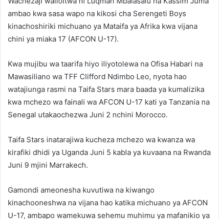
Wachezaji walioitwa ni Luqman Mbalasalu na Kassim Juma
ambao kwa sasa wapo na kikosi cha Serengeti Boys
kinachoshiriki michuano ya Mataifa ya Afrika kwa vijana
chini ya miaka 17 (AFCON U-17).
Kwa mujibu wa taarifa hiyo iliyotolewa na Ofisa Habari na
Mawasiliano wa TFF Clifford Ndimbo Leo, nyota hao
watajiunga rasmi na Taifa Stars mara baada ya kumalizika
kwa mchezo wa fainali wa AFCON U-17 kati ya Tanzania na
Senegal utakaochezwa Juni 2 nchini Morocco.
Taifa Stars inatarajiwa kucheza mchezo wa kwanza wa
kirafiki dhidi ya Uganda Juni 5 kabla ya kuvaana na Rwanda
Juni 9 mjini Marrakech.
Gamondi ameonesha kuvutiwa na kiwango
kinachooneshwa na vijana hao katika michuano ya AFCON
U-17, ambapo wamekuwa sehemu muhimu ya mafanikio ya