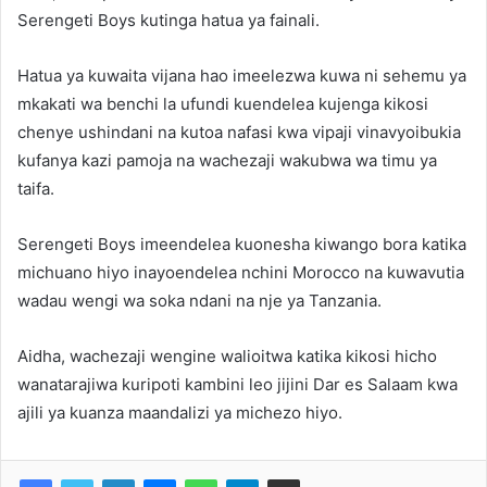
Serengeti Boys kutinga hatua ya fainali.
Hatua ya kuwaita vijana hao imeelezwa kuwa ni sehemu ya
mkakati wa benchi la ufundi kuendelea kujenga kikosi
chenye ushindani na kutoa nafasi kwa vipaji vinavyoibukia
kufanya kazi pamoja na wachezaji wakubwa wa timu ya
taifa.
Serengeti Boys imeendelea kuonesha kiwango bora katika
michuano hiyo inayoendelea nchini Morocco na kuwavutia
wadau wengi wa soka ndani na nje ya Tanzania.
Aidha, wachezaji wengine walioitwa katika kikosi hicho
wanatarajiwa kuripoti kambini leo jijini Dar es Salaam kwa
ajili ya kuanza maandalizi ya michezo hiyo.