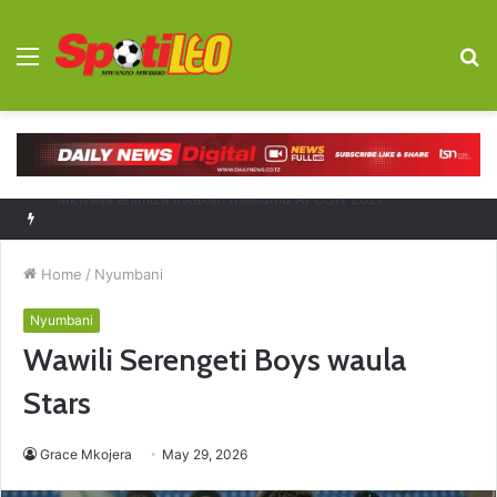
Menu
S
fo
Diego Forlan kocha mpya Uruguay
Home
/
Nyumbani
Nyumbani
Wawili Serengeti Boys waula
Stars
Grace Mkojera
May 29, 2026