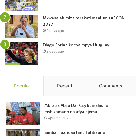
Mkwasa ahimiza mkakati maalumu AFCON
2027
2 days ago
Diego Forlan kocha mpya Uruguay
2 days ago
Popular
Recent
Comments
Mbio za Absa Dar City kumahisha
mshikamano na afya njema
April 22, 2026
Simba inaandaa timu katili sana