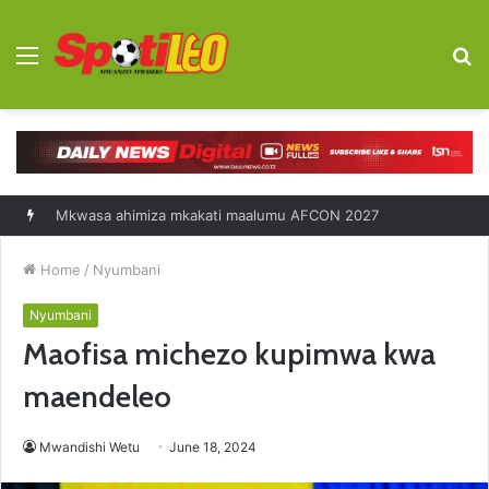
Menu
S
fo
Diego Forlan kocha mpya Uruguay
Home
/
Nyumbani
Nyumbani
Maofisa michezo kupimwa kwa
maendeleo
Mwandishi Wetu
June 18, 2024