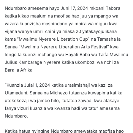
Ndumbaro amesema hayo Juni 17, 2024 mkoani Tabora
katika kikao maalum na maofisa hao juu ya mpango wa
wizara kuanzisha mashindano ya mpira wa miguu kwa
vijana wenye umri chini ya miaka 20 yatakayojulikana
kama “Mwalimu Nyerere Liberation Cup” na Tamasha la
Sanaa “Mwalimu Nyerere Liberation Arts Festival” kwa
lengo la kuenzi mchango wa Hayati Baba wa Taifa Mwalimu
Julius Kambarage Nyerere katika ukombozi wa nchi za
Bara la Afrika.
“Kuanzia Julai 1, 2024 katika urasimishaji wa kazi za
Utamaduni, Sanaa na Michezo tutaanza kuwapima katika
utekekezaji wa jambo hilo, tutatoa zawadi kwa atakaye
fanya vizuri kuanzia wa kwanza hadi wa tatu” amesema
Ndumbaro.
Katika hatua nyingine Ndumbaro amewataka maofisa hao