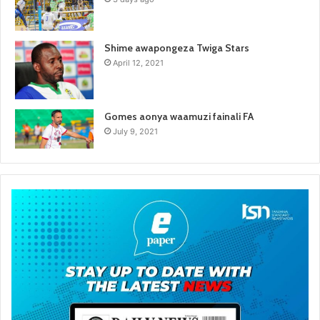
Shime awapongeza Twiga Stars
April 12, 2021
Gomes aonya waamuzi fainali FA
July 9, 2021