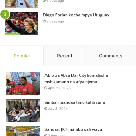
3 days ago
Diego Forlan kocha mpya Uruguay
3 days ago
Popular
Recent
Comments
Mbio za Absa Dar City kumahisha
mshikamano na afya njema
April 22, 2026
Simba inaandaa timu katili sana
July 8, 2024
Bandari, JKT mambo safi wavu
3 days ago