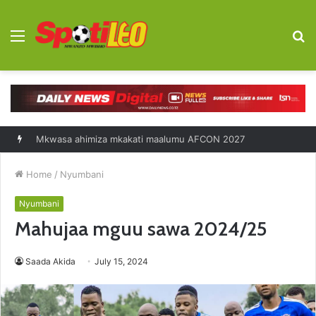
Menu
S
fo
Diego Forlan kocha mpya Uruguay
Home
/
Nyumbani
Nyumbani
Mahujaa mguu sawa 2024/25
Saada Akida
July 15, 2024