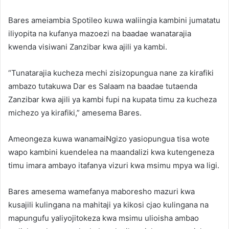
Bares ameiambia Spotileo kuwa waliingia kambini jumatatu
iliyopita na kufanya mazoezi na baadae wanatarajia
kwenda visiwani Zanzibar kwa ajili ya kambi.
“Tunatarajia kucheza mechi zisizopungua nane za kirafiki
ambazo tutakuwa Dar es Salaam na baadae tutaenda
Zanzibar kwa ajili ya kambi fupi na kupata timu za kucheza
michezo ya kirafiki,” amesema Bares.
Ameongeza kuwa wanamaiNgizo yasiopungua tisa wote
wapo kambini kuendelea na maandalizi kwa kutengeneza
timu imara ambayo itafanya vizuri kwa msimu mpya wa ligi.
Bares amesema wamefanya maboresho mazuri kwa
kusajili kulingana na mahitaji ya kikosi cjao kulingana na
mapungufu yaliyojitokeza kwa msimu ulioisha ambao