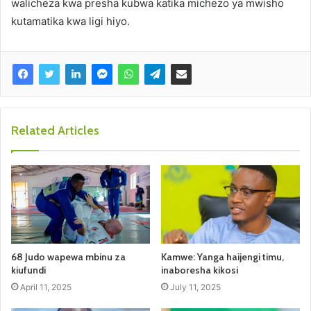
walicheza kwa presha kubwa katika michezo ya mwisho
kutamatika kwa ligi hiyo.
Related Articles
68 Judo wapewa mbinu za
Kamwe: Yanga haijengi timu,
kiufundi
inaboresha kikosi
April 11, 2025
July 11, 2025