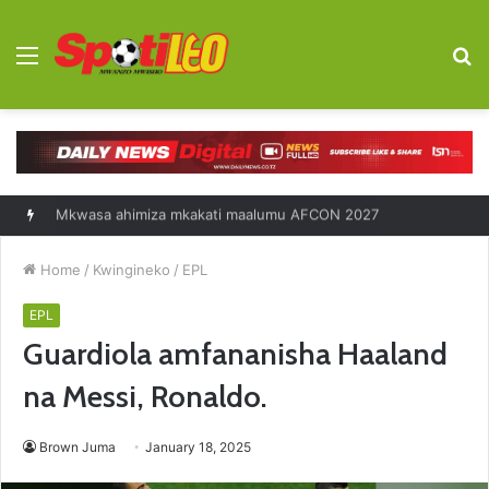
Menu
S
fo
Diego Forlan kocha mpya Uruguay
Home
/
Kwingineko
/
EPL
EPL
Guardiola amfananisha Haaland
na Messi, Ronaldo.
Brown Juma
January 18, 2025