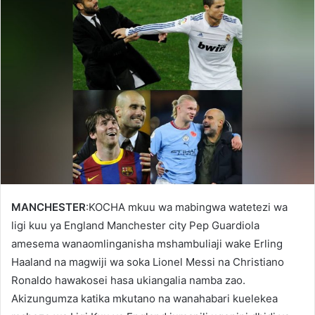
MANCHESTER
:KOCHA mkuu wa mabingwa watetezi wa
ligi kuu ya England Manchester city Pep Guardiola
amesema wanaomlinganisha mshambuliaji wake Erling
Haaland na magwiji wa soka Lionel Messi na Christiano
Ronaldo hawakosei hasa ukiangalia namba zao.
Akizungumza katika mkutano na wanahabari kuelekea