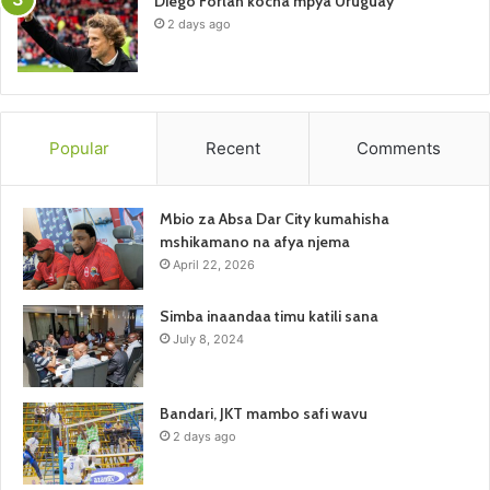
Diego Forlan kocha mpya Uruguay
2 days ago
Popular
Recent
Comments
Mbio za Absa Dar City kumahisha
mshikamano na afya njema
April 22, 2026
Simba inaandaa timu katili sana
July 8, 2024
Bandari, JKT mambo safi wavu
2 days ago