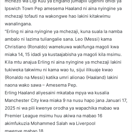
mchezo wa Ligi Kuu ya England jumapili ugenini dhidi ya
Ipswich Town Pep amesema Haaland ni aina nyingine ya
mchezaji tofauti na wakongwe hao lakini kitakwimu
wanalingana.
“Erling ni aina nyingine ya mchezaji, kuna suala la namba
ambalo ni lazima tuliangalie sana. Leo (Messi) kama
Christiano (Ronaldo) wamekuwa wakifunga magoli kwa
miaka 14, 15 idadi ya kustaajabisha ya magoli kila msimu.
Kila mtu anajua Erling ni aina nyingine ya mchezaji lakini
tukiweka takwimu ni kama wao tu, sijui ilikuaje kwao
(Ronaldo na Messi) katika umri alionao (Haaland) lakini
naona wako sawa – Amesema Pep.
Erling Haaland aliyesaini mkataba mpya wa kusalia
Manchester City kwa miaka 9 na nusu hapo jana Januari 17,
2025 ni wa pili kwenye orodha ya wapachika mabao wa
Premier League msimu huu akiwa na mabao 16
akimfukuzia Mohammed Salah wa Liverpool
mwenye mabao 18.