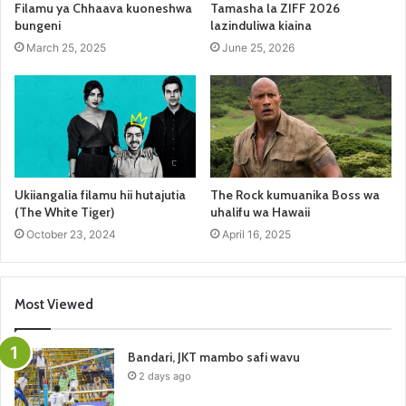
Filamu ya Chhaava kuoneshwa
Tamasha la ZIFF 2026
bungeni
lazinduliwa kiaina
March 25, 2025
June 25, 2026
Ukiiangalia filamu hii hutajutia
The Rock kumuanika Boss wa
(The White Tiger)
uhalifu wa Hawaii
October 23, 2024
April 16, 2025
Most Viewed
Bandari, JKT mambo safi wavu
2 days ago