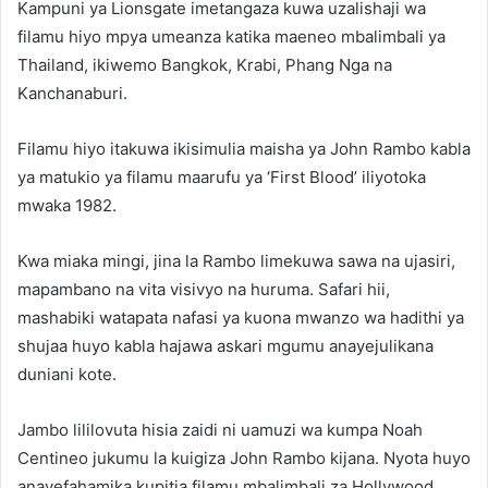
Kampuni ya Lionsgate imetangaza kuwa uzalishaji wa
filamu hiyo mpya umeanza katika maeneo mbalimbali ya
Thailand, ikiwemo Bangkok, Krabi, Phang Nga na
Kanchanaburi.
Filamu hiyo itakuwa ikisimulia maisha ya John Rambo kabla
ya matukio ya filamu maarufu ya ‘First Blood’ iliyotoka
mwaka 1982.
Kwa miaka mingi, jina la Rambo limekuwa sawa na ujasiri,
mapambano na vita visivyo na huruma. Safari hii,
mashabiki watapata nafasi ya kuona mwanzo wa hadithi ya
shujaa huyo kabla hajawa askari mgumu anayejulikana
duniani kote.
Jambo lililovuta hisia zaidi ni uamuzi wa kumpa Noah
Centineo jukumu la kuigiza John Rambo kijana. Nyota huyo
anayefahamika kupitia filamu mbalimbali za Hollywood