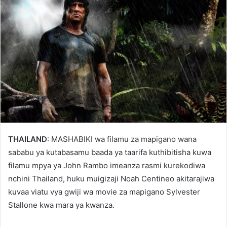
THAILAND
: MASHABIKI wa filamu za mapigano wana
sababu ya kutabasamu baada ya taarifa kuthibitisha kuwa
filamu mpya ya John Rambo imeanza rasmi kurekodiwa
nchini Thailand, huku muigizaji Noah Centineo akitarajiwa
kuvaa viatu vya gwiji wa movie za mapigano Sylvester
Stallone kwa mara ya kwanza.