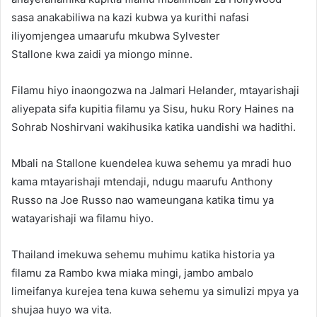
sasa anakabiliwa na kazi kubwa ya kurithi nafasi
iliyomjengea umaarufu mkubwa Sylvester
Stallone kwa zaidi ya miongo minne.
Filamu hiyo inaongozwa na Jalmari Helander, mtayarishaji
aliyepata sifa kupitia filamu ya Sisu, huku Rory Haines na
Sohrab Noshirvani wakihusika katika uandishi wa hadithi.
Mbali na Stallone kuendelea kuwa sehemu ya mradi huo
kama mtayarishaji mtendaji, ndugu maarufu Anthony
Russo na Joe Russo nao wameungana katika timu ya
watayarishaji wa filamu hiyo.
Thailand imekuwa sehemu muhimu katika historia ya
filamu za Rambo kwa miaka mingi, jambo ambalo
limeifanya kurejea tena kuwa sehemu ya simulizi mpya ya
shujaa huyo wa vita.