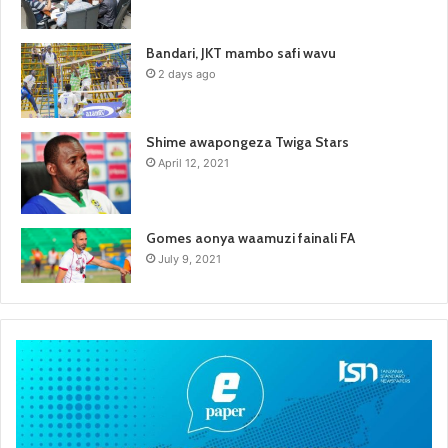
Bandari, JKT mambo safi wavu
2 days ago
Shime awapongeza Twiga Stars
April 12, 2021
Gomes aonya waamuzi fainali FA
July 9, 2021