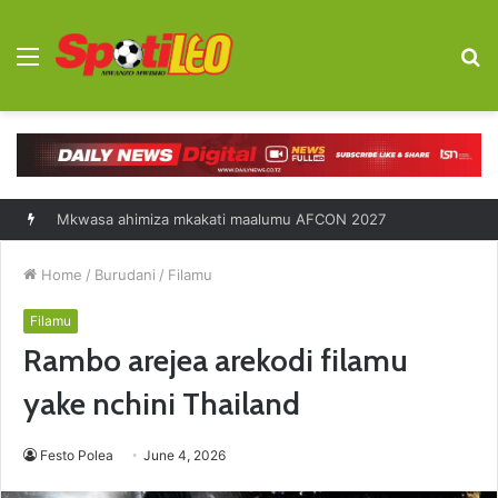
Menu
S
fo
Mkwasa ahimiza mkakati maalumu AFCON 2027
Home
/
Burudani
/
Filamu
Filamu
Rambo arejea arekodi filamu
yake nchini Thailand
Festo Polea
June 4, 2026