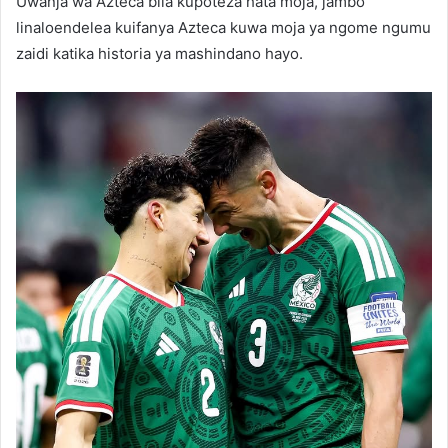
Uwanja wa Azteca bila kupoteza hata moja, jambo
linaloendelea kuifanya Azteca kuwa moja ya ngome ngumu
zaidi katika historia ya mashindano hayo.