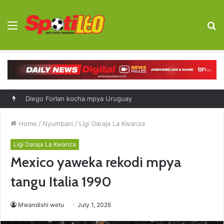
Menu
S
fo
Diego Forlan kocha mpya Uruguay
Home
/
Nyumbani
/
Ligi Daraja La Kwanza
Ligi Daraja La Kwanza
Mexico yaweka rekodi mpya
tangu Italia 1990
Mwandishi wetu
July 1, 2026