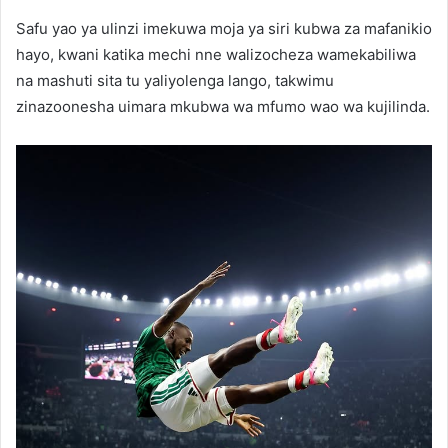
Safu yao ya ulinzi imekuwa moja ya siri kubwa za mafanikio
hayo, kwani katika mechi nne walizocheza wamekabiliwa
na mashuti sita tu yaliyolenga lango, takwimu
zinazoonesha uimara mkubwa wa mfumo wao wa kujilinda.