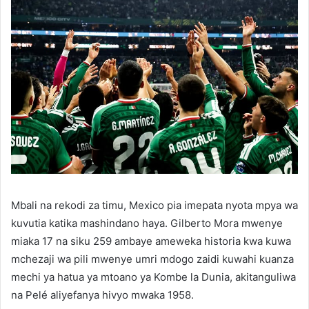
Mbali na rekodi za timu, Mexico pia imepata nyota mpya wa
kuvutia katika mashindano haya.
Gilberto Mora
mwenye
miaka 17 na siku 259 ambaye ameweka historia kwa kuwa
mchezaji wa pili mwenye umri mdogo zaidi kuwahi kuanza
mechi ya hatua ya mtoano ya Kombe la Dunia, akitanguliwa
na
Pelé
aliyefanya hivyo mwaka 1958.