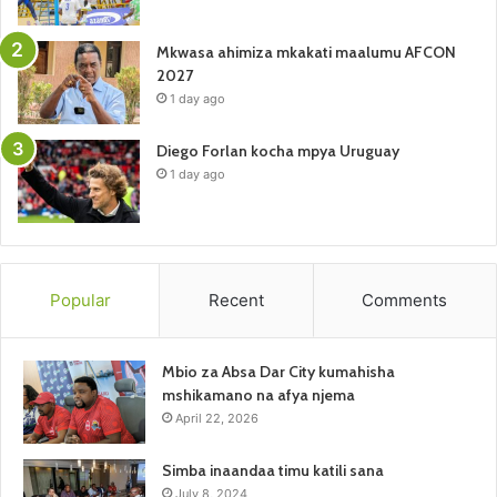
Mkwasa ahimiza mkakati maalumu AFCON
2027
1 day ago
Diego Forlan kocha mpya Uruguay
1 day ago
Popular
Recent
Comments
Mbio za Absa Dar City kumahisha
mshikamano na afya njema
April 22, 2026
Simba inaandaa timu katili sana
July 8, 2024