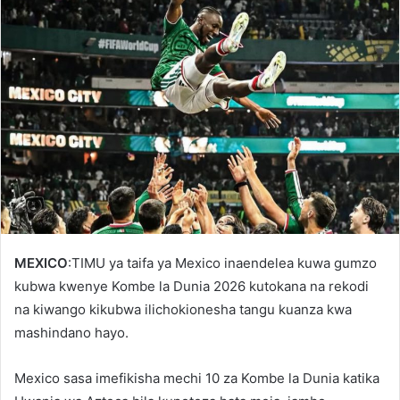
MEXICO
:TIMU ya taifa ya
Mexico
inaendelea kuwa gumzo
kubwa kwenye Kombe la Dunia 2026 kutokana na rekodi
na kiwango kikubwa ilichokionesha tangu kuanza kwa
mashindano hayo.
Mexico sasa imefikisha mechi 10 za Kombe la Dunia katika