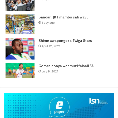
Bandari, JKT mambo safi wavu
1 day ago
Shime awapongeza Twiga Stars
April 12, 2021
Gomes aonya waamuzi fainali FA
July 9, 2021