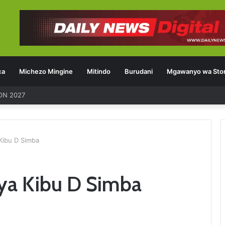
ca
Michezo Mingine
Mitindo
Burudani
Mgawanyo wa Stor
ON 2027
Kibu D Simba
a Kibu D Simba