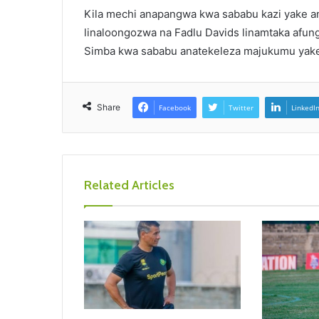
Kila mechi anapangwa kwa sababu kazi yake an
linaloongozwa na Fadlu Davids linamtaka afun
Simba kwa sababu anatekeleza majukumu yake
Share
Facebook
Twitter
LinkedI
Related Articles