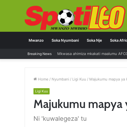
Mwanzo
Soka Nyumbani
Soka Nje
Soka Afri
Mkwasa ahimiza mkakati maalumu AFC
Breaking News
Home
/
Nyumbani
/
Ligi Kuu
/
Majukumu mapya ya 
Ligi Kuu
Majukumu mapya y
Ni 'kuwalegeza' tu