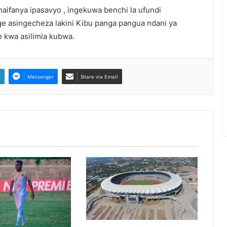
aifanya ipasavyo , ingekuwa benchi la ufundi
ge asingecheza lakini Kibu panga pangua ndani ya
 kwa asilimia kubwa.
n
Messenger
Share via Email