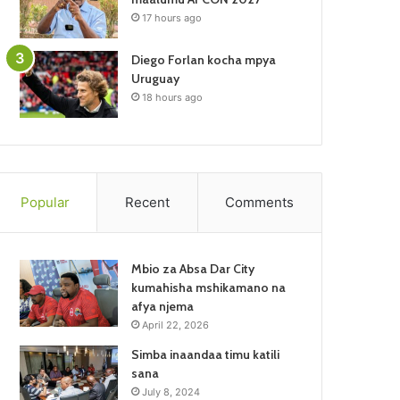
17 hours ago
Diego Forlan kocha mpya
Uruguay
18 hours ago
Popular
Recent
Comments
Mbio za Absa Dar City
kumahisha mshikamano na
afya njema
April 22, 2026
Simba inaandaa timu katili
sana
July 8, 2024