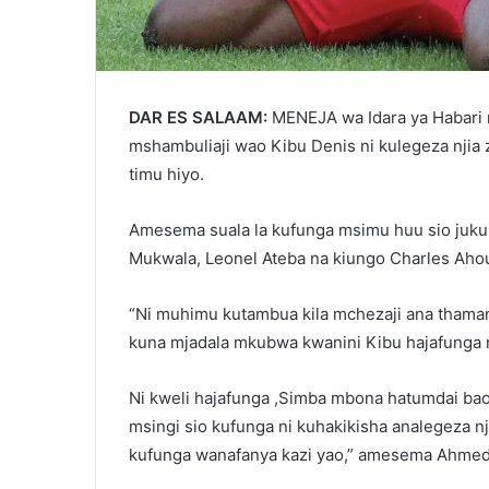
DAR ES SALAAM:
MENEJA wa Idara ya Habari 
mshambuliaji wao Kibu Denis ni kulegeza njia z
timu hiyo.
Amesema suala la kufunga msimu huu sio juk
Mukwala, Leonel Ateba na kiungo Charles Aho
“Ni muhimu kutambua kila mchezaji ana thaman
kuna mjadala mkubwa kwanini Kibu hajafunga
Ni kweli hajafunga ,Simba mbona hatumdai ba
msingi sio kufunga ni kuhakikisha analegeza n
kufunga wanafanya kazi yao,” amesema Ahme