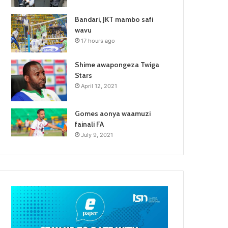
Bandari, JKT mambo safi
wavu
17 hours ago
Shime awapongeza Twiga
Stars
April 12, 2021
Gomes aonya waamuzi
fainali FA
July 9, 2021