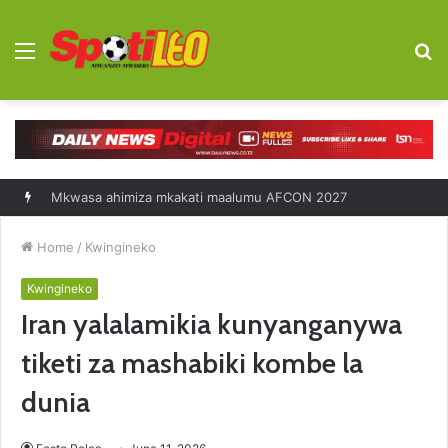
Menu
S
fo
Diego Forlan kocha mpya Uruguay
Home
/
Kwingineko
Kwingineko
Iran yalalamikia kunyanganywa
tiketi za mashabiki kombe la
dunia