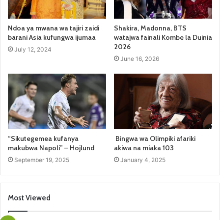
Ndoa ya mwana wa tajiri zaidi
Shakira, Madonna, BTS
barani Asia kufungwa ijumaa
watajwa fainali Kombe la Duinia
2026
July 12, 2024
June 16, 2026
“Sikutegemea kufanya
Bingwa wa Olimpiki afariki
makubwa Napoli” – Hojlund
akiwa na miaka 103
September 19, 2025
January 4, 2025
Most Viewed