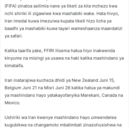
(FIFA) zinatoa asilimia nane ya tiketi za kila mchezo kwa
nchi shiriki ili zigawiwe kwa mashabiki wake. Hata hivyo,
Iran imedai kuwa imezuiwa kupata tiketi hizo licha ya
baadhi ya mashabiki kuwa tayari wameshaanza maandalizi
ya safari.
Katika taarifa yake, FFIRI ilisema hatua hiyo inakwenda
kinyume na misingi ya usawa na haki katika mashindano ya
kimataifa.
Iran inatarajiwa kucheza dhidi ya New Zealand Juni 15,
Belgium Juni 21 na Misri Juni 26 katika hatua ya makundi
ya mashindano hayo yatakayofanyika Marekani, Canada na
Mexico.
Ushiriki wa Iran kwenye mashindano hayo umeendelea
kugubikwa na changamoto mbalimbali zinazohusishwa na