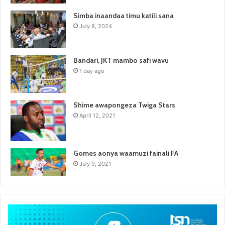
Simba inaandaa timu katili sana
July 8, 2024
Bandari, JKT mambo safi wavu
1 day ago
Shime awapongeza Twiga Stars
April 12, 2021
Gomes aonya waamuzi fainali FA
July 9, 2021