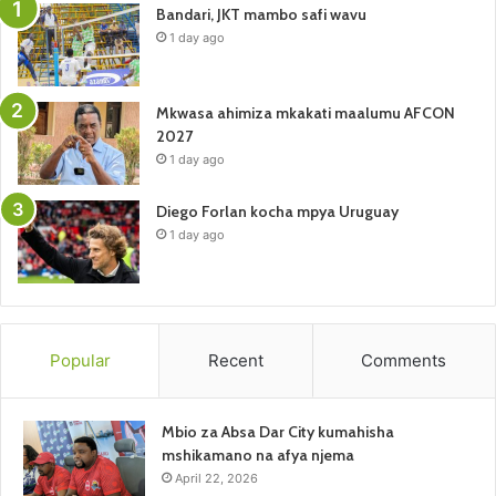
Bandari, JKT mambo safi wavu
1 day ago
Mkwasa ahimiza mkakati maalumu AFCON
2027
1 day ago
Diego Forlan kocha mpya Uruguay
1 day ago
Popular
Recent
Comments
Mbio za Absa Dar City kumahisha
mshikamano na afya njema
April 22, 2026