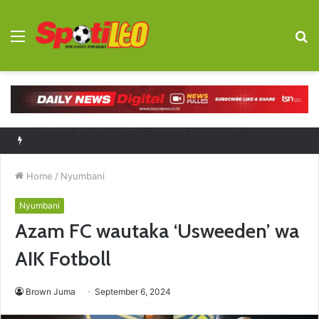
Menu
S
fo
Diego Forlan kocha mpya Uruguay
Home
/
Nyumbani
Nyumbani
Azam FC wautaka ‘Usweeden’ wa
AIK Fotboll
Brown Juma
September 6, 2024