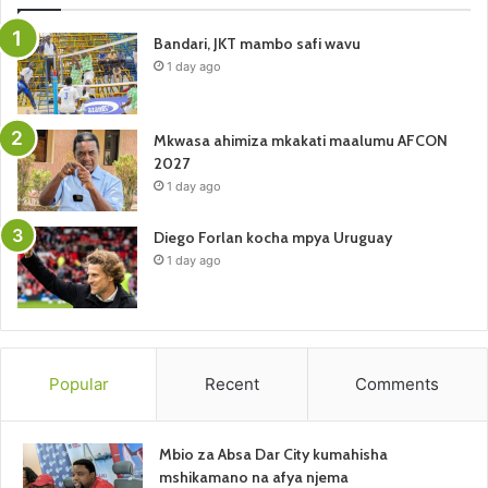
Bandari, JKT mambo safi wavu
1 day ago
Mkwasa ahimiza mkakati maalumu AFCON
2027
1 day ago
Diego Forlan kocha mpya Uruguay
1 day ago
Popular
Recent
Comments
Mbio za Absa Dar City kumahisha
mshikamano na afya njema