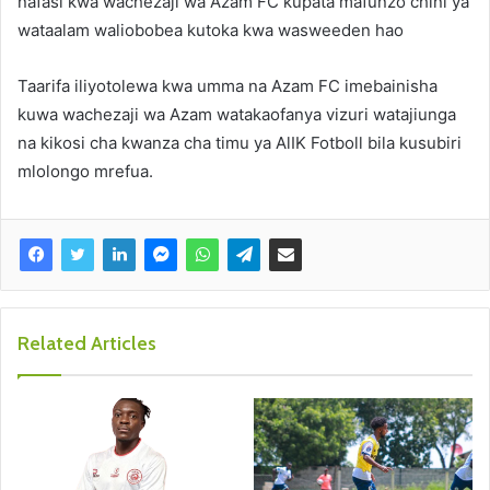
nafasi kwa wachezaji wa Azam FC kupata mafunzo chini ya
wataalam waliobobea kutoka kwa wasweeden hao
Taarifa iliyotolewa kwa umma na Azam FC imebainisha
kuwa wachezaji wa Azam watakaofanya vizuri watajiunga
na kikosi cha kwanza cha timu ya AlIK Fotboll bila kusubiri
mlolongo mrefua.
Related Articles