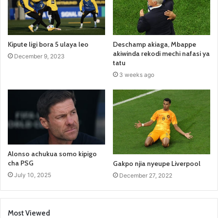
Kipute ligi bora 5 ulaya leo
Deschamp akiaga, Mbappe
akiwinda rekodi mechi nafasi ya
December 9, 2023
tatu
3 weeks ago
Alonso achukua somo kipigo
cha PSG
Gakpo njia nyeupe Liverpool
July 10, 2025
December 27, 2022
Most Viewed