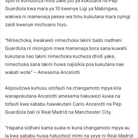
Sports kumuuliza hisia zake juu ya kukutana na Pep
Guardiola kwa mara ya 10 kwenye Ligi ya Mabingwa,
wakiwa ni mameneja pekee wa timu kukutana mara nyingi
zaidi kwenye michuano hiyo.
“Nimechoka, kwakweli nimechoka lakini bado nadhani
Guardiola ni miongoni mwa mameneja bora sana kuwahi
kukutana nao lakini nimechoka kucheza dhidi yake,
nimechoka sana lakini huwa najisikia poa kukutana nae
wakati wote” – Amesema Ancelotti
Alipoulizwa kuhusu utofauti na changamoto mpya kila
wanapokutana Ancelotti amesema hakuwezi kuwa na
tofauti kwa sababu hawakutani Carlo Ancelotti na Pep
Guardiola bali ni Real Madrid na Manchester City.
“Hapana sidhani kama suala ni kuna changamoto mpya au
la kwa sababu huwa hatuchezi mimi na yeye ni Real Madrid