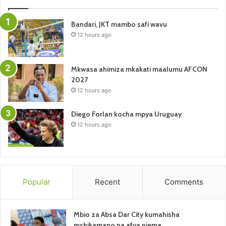
Bandari, JKT mambo safi wavu
12 hours ago
Mkwasa ahimiza mkakati maalumu AFCON
2027
12 hours ago
Diego Forlan kocha mpya Uruguay
12 hours ago
Popular
Recent
Comments
Mbio za Absa Dar City kumahisha
mshikamano na afya njema