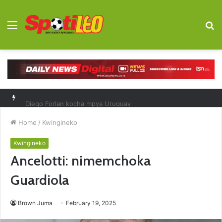
Menu
S
fo
Diego Forlan kocha mpya Uruguay
Home
/
Kwingineko
Kwingineko
Ancelotti: nimemchoka
Guardiola
Brown Juma
February 19, 2025