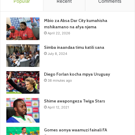
Popular
Recent
Comments
Mbio za Absa Dar City kumahisha
mshikamano na afya njema
April 22, 2026
Simba inaandaa timu katili sana
July 8, 2024
Diego Forlan kocha mpya Uruguay
38 minutes ago
Shime awapongeza Twiga Stars
April 12, 2021
Gomes aonya waamuzi fainali FA