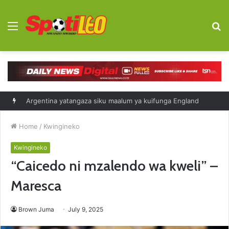
Menu
S
fo
Argentina yatangaza siku maalum ya kuifunga England
Home
/
Kwingineko
Kwingineko
“Caicedo ni mzalendo wa kweli” –
Maresca
Brown Juma
July 9, 2025