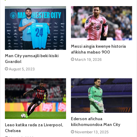
Messi aingia kwenye historia
afikisha mabao 900
Man City yamsajili beki kisiki
March 19, 2026
Gvardiol
August 5, 2023
Ederson afichua
kilichomuondoa Man City
Leao katika rada za Liverpool,
Chelsea
November 13, 2025