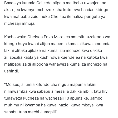
Baada ya kuumia Caicedo alipata matibabu uwanjani na
akarejea kwenye mchezo kisha kutolewa baadae kidogo
kwa matibabu zaidi huku Chelsea ikimaliza pungufu ya
mchezaji mmoja.
Kocha wake Chelsea Enzo Maresca amesifu uzalendo wa
kiungo huyo kwani alijua mapema kama alikuwa ameumia
lakini alitaka ajikaze na kumalizia mchezo kwa dakika
zilizosalia kabla ya kushindwa kuendelea na kutoka kwa
matibabu zaidi alipoona wanaweza kumaliza mchezo na
ushindi.
“Moisés, aliumia kifundo cha mguu mapema lakini
nilimwambia kwa sababu zimesalia dakika mbili, tatu hivi,
tunaweza kucheza na wachezaji 10 apumzike. Jambo
muhimu ni kwamba haikuwa inazidi kuwa mbaya, kwa
sababu tuna mechi Jumapili”