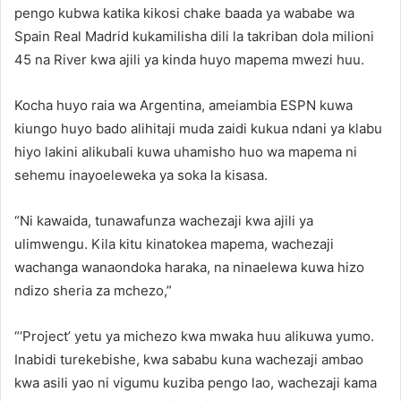
pengo kubwa katika kikosi chake baada ya wababe wa
Spain Real Madrid kukamilisha dili la takriban dola milioni
45 na River kwa ajili ya kinda huyo mapema mwezi huu.
Kocha huyo raia wa Argentina, ameiambia ESPN kuwa
kiungo huyo bado alihitaji muda zaidi kukua ndani ya klabu
hiyo lakini alikubali kuwa uhamisho huo wa mapema ni
sehemu inayoeleweka ya soka la kisasa.
“Ni kawaida, tunawafunza wachezaji kwa ajili ya
ulimwengu. Kila kitu kinatokea mapema, wachezaji
wachanga wanaondoka haraka, na ninaelewa kuwa hizo
ndizo sheria za mchezo,”
“‘Project’ yetu ya michezo kwa mwaka huu alikuwa yumo.
Inabidi turekebishe, kwa sababu kuna wachezaji ambao
kwa asili yao ni vigumu kuziba pengo lao, wachezaji kama