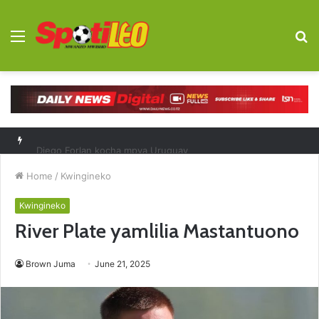
Menu
S
fo
Diego Forlan kocha mpya Uruguay
Home
/
Kwingineko
Kwingineko
River Plate yamlilia Mastantuono
Brown Juma
June 21, 2025