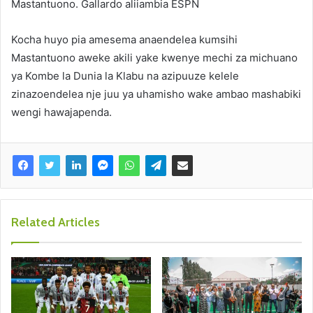
Mastantuono. Gallardo aliiambia ESPN
Kocha huyo pia amesema anaendelea kumsihi
Mastantuono aweke akili yake kwenye mechi za michuano
ya Kombe la Dunia la Klabu na azipuuze kelele
zinazoendelea nje juu ya uhamisho wake ambao mashabiki
wengi hawajapenda.
Related Articles