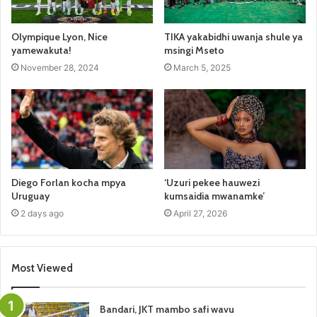
Olympique Lyon, Nice
TIKA yakabidhi uwanja shule ya
yamewakuta!
msingi Mseto
November 28, 2024
March 5, 2025
Diego Forlan kocha mpya
‘Uzuri pekee hauwezi
Uruguay
kumsaidia mwanamke’
2 days ago
April 27, 2026
Most Viewed
Bandari, JKT mambo safi wavu