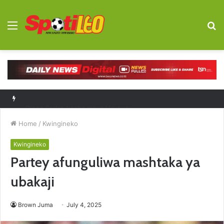
Menu
S
fo
Diego Forlan kocha mpya Uruguay
Home
/
Kwingineko
Kwingineko
Partey afunguliwa mashtaka ya
ubakaji
Brown Juma
July 4, 2025