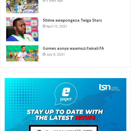
2 days ago
Shime awapongeza Twiga Stars
April 12, 2021
Gomes aonya waamuzi fainali FA
July 9, 2021