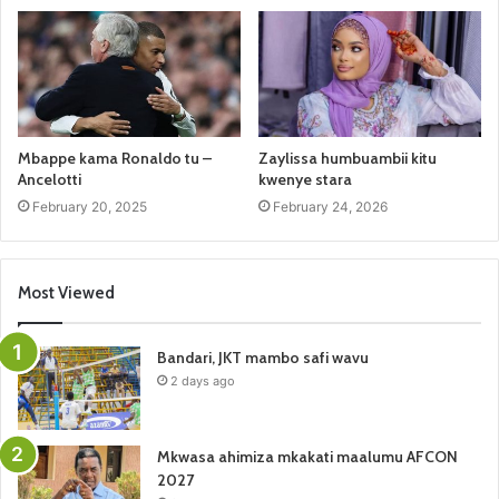
Mbappe kama Ronaldo tu –
Zaylissa humbuambii kitu
Ancelotti
kwenye stara
February 20, 2025
February 24, 2026
Most Viewed
Bandari, JKT mambo safi wavu
2 days ago
Mkwasa ahimiza mkakati maalumu AFCON
2027