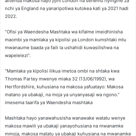
alitenda makosa hayo jijini London na sehemu nyingine za
nchi ya England na yanaripotiwa kutokea kati ya 2021 hadi
2022.
“Ofisi ya Waendesha Mashtaka wa kifalme imeidhinisha
maombi ya mamlaka ya kipolisi ya London kumshtaki mtu
mwanaume baada ya faili la ushahidi kuwasilishwa na
wapelelezi”.
“Mamlaka ya kipolisi ilikua imetoa ombi na shtaka kwa
Thomas Partey mwenye miaka 32 (13/06/1992), wa
Hertfordshire, kuhusiana na makosa yafuatayo: Makosa
matano ya ubakaji, na moja ya unyanyasaji wa ngono.”
imesema taarifa ya Waendesha mashtaka
Mashtaka hayo yanawahusisha wanawake watatu wenye
makosa mawili ya ubakaji yanayohusiana na mwanamke
mmoja, makosa matatu ya ubakaji kuhusiana na mwanamke