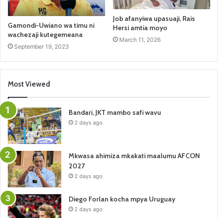
Job afanyiwa upasuaji, Rais
Gamondi-Uwiano wa timu ni
Hersi amtia moyo
wachezaji kutegemeana
March 11, 2026
September 19, 2023
Most Viewed
Bandari, JKT mambo safi wavu
2 days ago
Mkwasa ahimiza mkakati maalumu AFCON
2027
2 days ago
Diego Forlan kocha mpya Uruguay
2 days ago