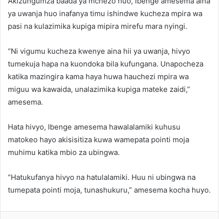
Akizungumza baada ya mchezo huo, Ibenge amesema aina
ya uwanja huo inafanya timu ishindwe kucheza mpira wa
pasi na kulazimika kupiga mipira mirefu mara nyingi.
“Ni vigumu kucheza kwenye aina hii ya uwanja, hivyo
tumekuja hapa na kuondoka bila kufungana. Unapocheza
katika mazingira kama haya huwa hauchezi mpira wa
miguu wa kawaida, unalazimika kupiga mateke zaidi,”
amesema.
Hata hivyo, Ibenge amesema hawalalamiki kuhusu
matokeo hayo akisisitiza kuwa wamepata pointi moja
muhimu katika mbio za ubingwa.
“Hatukufanya hivyo na hatulalamiki. Huu ni ubingwa na
tumepata pointi moja, tunashukuru,” amesema kocha huyo.