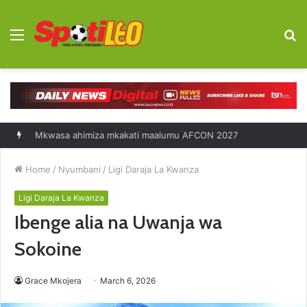
Menu
S
fo
Mkwasa ahimiza mkakati maalumu AFCON 2027
Home
/
Nyumbani
/
Ligi Daraja La Kwanza
Ligi Daraja La Kwanza
Ibenge alia na Uwanja wa
Sokoine
Grace Mkojera
March 6, 2026