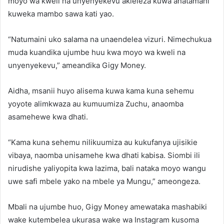
moyo wa kweli na unyenyekevu akieleza kuwa anatamani
kuweka mambo sawa kati yao.
“Natumaini uko salama na unaendelea vizuri. Nimechukua
muda kuandika ujumbe huu kwa moyo wa kweli na
unyenyekevu,” ameandika Gigy Money.
Aidha, msanii huyo alisema kuwa kama kuna sehemu
yoyote alimkwaza au kumuumiza Zuchu, anaomba
asamehewe kwa dhati.
“Kama kuna sehemu nilikuumiza au kukufanya ujisikie
vibaya, naomba unisamehe kwa dhati kabisa. Siombi ili
nirudishe yaliyopita kwa lazima, bali nataka moyo wangu
uwe safi mbele yako na mbele ya Mungu,” ameongeza.
Mbali na ujumbe huo, Gigy Money amewataka mashabiki
wake kutembelea ukurasa wake wa Instagram kusoma