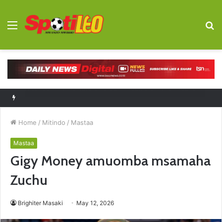
Menu
S
fo
Saliboko: Bendera ya Taifa ilinipa nguvu Scotland
Home
/
Mitindo
/
Mastaa
Mastaa
Gigy Money amuomba msamaha
Zuchu
Brighiter Masaki
May 12, 2026