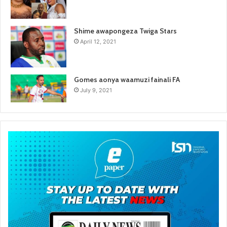
Shime awapongeza Twiga Stars
April 12, 2021
Gomes aonya waamuzi fainali FA
July 9, 2021