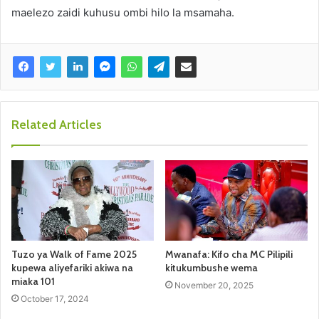
maelezo zaidi kuhusu ombi hilo la msamaha.
Related Articles
Tuzo ya Walk of Fame 2025
Mwanafa: Kifo cha MC Pilipili
kupewa aliyefariki akiwa na
kitukumbushe wema
miaka 101
November 20, 2025
October 17, 2024