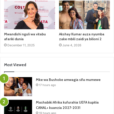
Mwandishi nguli wa vitabu
Akshay Kumar auza nyumba
afariki dunia
zake mbili zaidi ya bilioni 2
December 11, 2025
June 4, 2026
Most Viewed
Mke wa Bushoke amwagia sifa mumewe
17 hours ago
Mashabiki Afrika kufurahia UEFA kupitia
CANAL+ kuanzia 2027-2031
19 hours ago