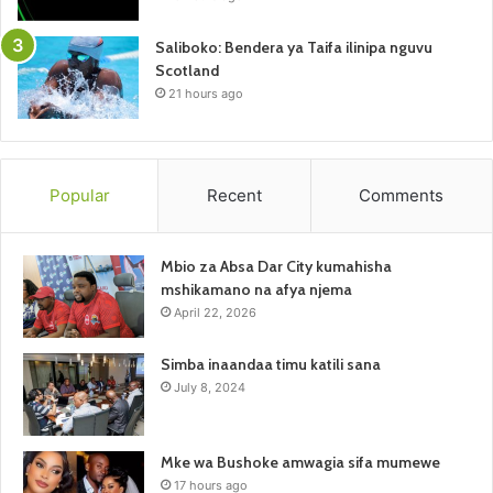
Saliboko: Bendera ya Taifa ilinipa nguvu
Scotland
21 hours ago
Popular
Recent
Comments
Mbio za Absa Dar City kumahisha
mshikamano na afya njema
April 22, 2026
Simba inaandaa timu katili sana
July 8, 2024
Mke wa Bushoke amwagia sifa mumewe
17 hours ago