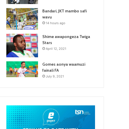
Bandari, JKT mambo safi
wavu
14 hours ago
Shime awapongeza Twiga
Stars
April 12, 2021
Gomes aonya waamuzi
fainali FA
July 9, 2021