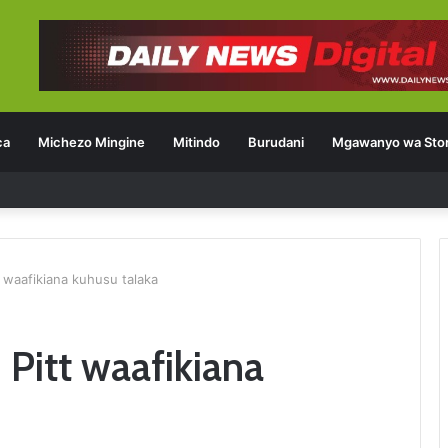
ca
Michezo Mingine
Mitindo
Burudani
Mgawanyo wa Stor
tt waafikiana kuhusu talaka
 Pitt waafikiana