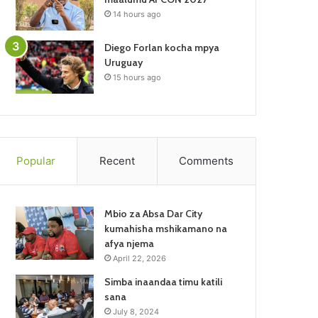
14 hours ago
Diego Forlan kocha mpya
Uruguay
15 hours ago
Popular
Recent
Comments
Mbio za Absa Dar City
kumahisha mshikamano na
afya njema
April 22, 2026
Simba inaandaa timu katili
sana
July 8, 2024