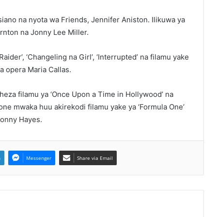
siano na nyota wa Friends, Jennifer Aniston. Ilikuwa ya
ornton na Jonny Lee Miller.
 Raider’, ‘Changeling na Girl’, ‘Interrupted’ na filamu yake
a opera Maria Callas.
za filamu ya ‘Once Upon a Time in Hollywood’ na
one mwaka huu akirekodi filamu yake ya ‘Formula One’
Sonny Hayes.
n
Messenger
Share via Email