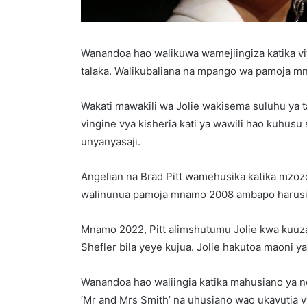
Wanandoa hao walikuwa wamejiingiza katika vita
talaka. Walikubaliana na mpango wa pamoja m
Wakati mawakili wa Jolie wakisema suluhu ya tal
vingine vya kisheria kati ya wawili hao kuhus
unyanyasaji.
Angelian na Brad Pitt wamehusika katika mzo
walinunua pamoja mnamo 2008 ambapo harusi 
Mnamo 2022, Pitt alimshutumu Jolie kwa kuuza 
Shefler bila yeye kujua. Jolie hakutoa maoni y
Wanandoa hao waliingia katika mahusiano ya 
‘Mr and Mrs Smith’ na uhusiano wao ukavutia v