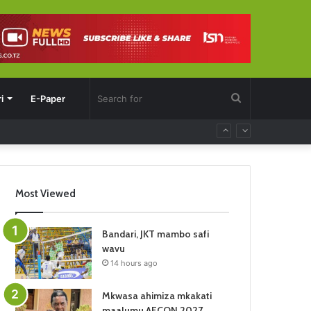
Search
i
E-Paper
for
Most Viewed
Bandari, JKT mambo safi
wavu
14 hours ago
Mkwasa ahimiza mkakati
maalumu AFCON 2027