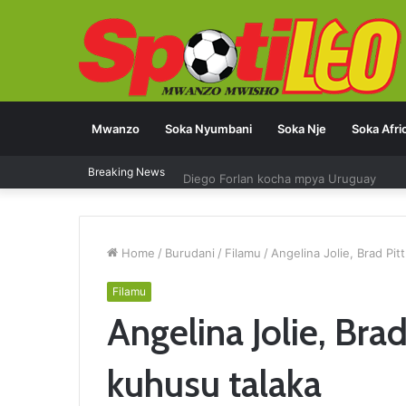
Mwanzo
Soka Nyumbani
Soka Nje
Soka Afri
Diego Forlan kocha mpya Uruguay
Breaking News
Home
/
Burudani
/
Filamu
/
Angelina Jolie, Brad Pi
Filamu
Angelina Jolie, Brad
kuhusu talaka