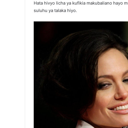
Hata hivyo licha ya kufikia makubaliano hayo
suluhu ya talaka hiyo.