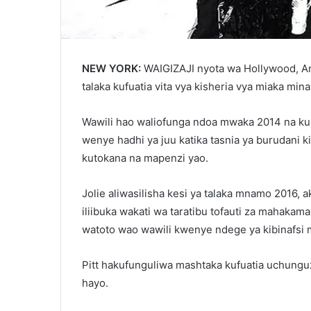
NEW YORK:
WAIGIZAJI nyota wa Hollywood, Ang
talaka kufuatia vita vya kisheria vya miaka min
Wawili hao waliofunga ndoa mwaka 2014 na ku
wenye hadhi ya juu katika tasnia ya burudani ki
kutokana na mapenzi yao.
Jolie aliwasilisha kesi ya talaka mnamo 2016, a
iliibuka wakati wa taratibu tofauti za mahaka
watoto wao wawili kwenye ndege ya kibinafsi
Pitt hakufunguliwa mashtaka kufuatia uchungu
hayo.