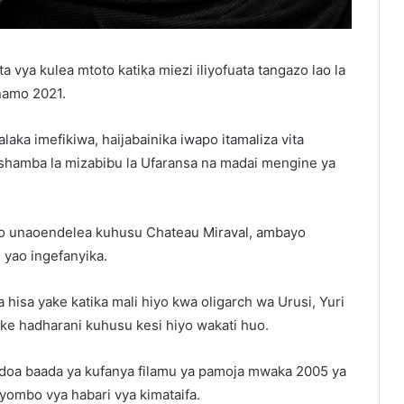
 vya kulea mtoto katika miezi iliyofuata tangazo lao la
namo 2021.
aka imefikiwa, haijabainika iwapo itamaliza vita
u shamba la mizabibu la Ufaransa na madai mengine ya
zo unaoendelea kuhusu Chateau Miraval, ambayo
yao ingefanyika.
hisa yake katika mali hiyo kwa oligarch wa Urusi, Yuri
ake hadharani kuhusu kesi hiyo wakati huo.
ndoa baada ya kufanya filamu ya pamoja mwaka 2005 ya
yombo vya habari vya kimataifa.