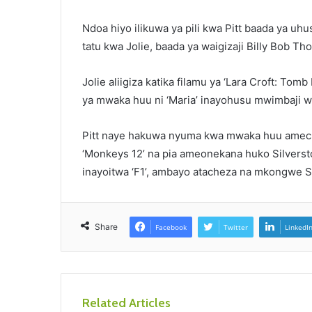
Ndoa hiyo ilikuwa ya pili kwa Pitt baada ya uhu
tatu kwa Jolie, baada ya waigizaji Billy Bob Th
Jolie aliigiza katika filamu ya ‘Lara Croft: Tomb
ya mwaka huu ni ‘Maria’ inayohusu mwimbaji w
Pitt naye hakuwa nyuma kwa mwaka huu ameche
‘Monkeys 12’ na pia ameonekana huko Silverst
inayoitwa ‘F1’, ambayo atacheza na mkongwe 
Share
Facebook
Twitter
LinkedI
Related Articles