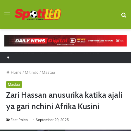
Menu
S
fo
Diego Forlan kocha mpya Uruguay
Home
/
Mitindo
/
Mastaa
Mastaa
Zari Hassan anusurika katika ajali
ya gari nchini Afrika Kusini
Fest Polea
September 29, 2025