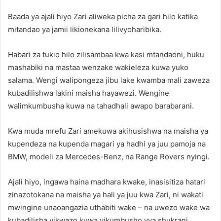
Baada ya ajali hiyo Zari aliweka picha za gari hilo katika
mitandao ya jamii likionekana lilivyoharibika.
Habari za tukio hilo zilisambaa kwa kasi mtandaoni, huku
mashabiki na mastaa wenzake wakieleza kuwa yuko
salama. Wengi walipongeza jibu lake kwamba mali zaweza
kubadilishwa lakini maisha hayawezi. Wengine
walimkumbusha kuwa na tahadhali awapo barabarani.
Kwa muda mrefu Zari amekuwa akihusishwa na maisha ya
kupendeza na kupenda magari ya hadhi ya juu pamoja na
BMW, modeli za Mercedes-Benz, na Range Rovers nyingi.
Ajali hiyo, ingawa haina madhara kwake, inasisitiza hatari
zinazotokana na maisha ya hali ya juu kwa Zari, ni wakati
mwingine unaoangazia uthabiti wake – na uwezo wake wa
kubadilisha vikwazo kuwa vikumbusho vya shukrani.