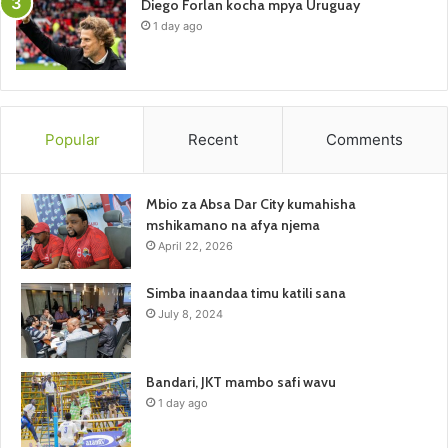
Diego Forlan kocha mpya Uruguay
1 day ago
Popular
Recent
Comments
Mbio za Absa Dar City kumahisha
mshikamano na afya njema
April 22, 2026
Simba inaandaa timu katili sana
July 8, 2024
Bandari, JKT mambo safi wavu
1 day ago