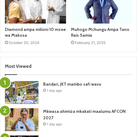
Diamond ampa milioni 10 mzee
Muhogo Mchungu Ampa Tano
wa Makosa
Rais Samia
October 30, 2024
February 21, 2025
Most Viewed
Bandari, JKT mambo safi wavu
1 day ago
Mkwasa ahimiza mkakati maalumu AFCON
2027
1 day ago