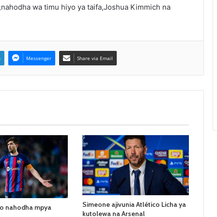
,nahodha wa timu hiyo ya taifa,Joshua Kimmich na
n
Messenger
Share via Email
Simeone ajivunia Atlético Licha ya
to nahodha mpya
kutolewa na Arsenal