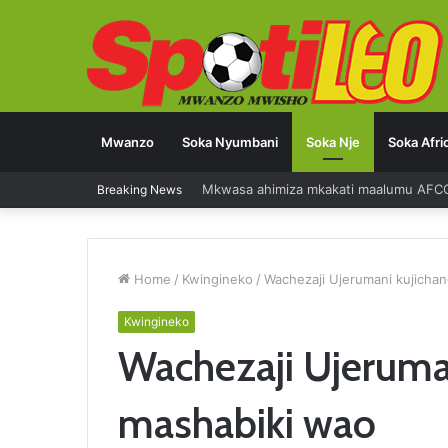
Mwanzo
Soka Nyumbani
Soka Nje
Soka Afri
Breaking News
Diego Forlan kocha mpya Uruguay
Home
/
Kwingineko
/
Wachezaji Ujerumani kujichan
Kwingineko
Wachezaji Ujeruman
mashabiki wao