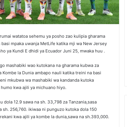
erumai watatoa sehemu ya posho zao kulipia gharama
a basi mpaka uwanja MetLife katika mji wa New Jersey
ho ya Kundi E dhidi ya Ecuador Juni 25, mwaka huu .
go mashabiki wao kutokana na gharama kubwa za
 Kombe la Dunia ambapo nauli katika treini na basi
geni mkubwa wa mashabiki wa kandanda kutoka
humo kwa ajili ya michuano hiyo.
u dola 12.9 sawa na sh. 33,798 za Tanzania,sasa
 sh. 256,760. ikiwaa ni punguzo kutoka dola 150
ekani kwa ajili ya kombe la dunia,sawa na sh.393,000.