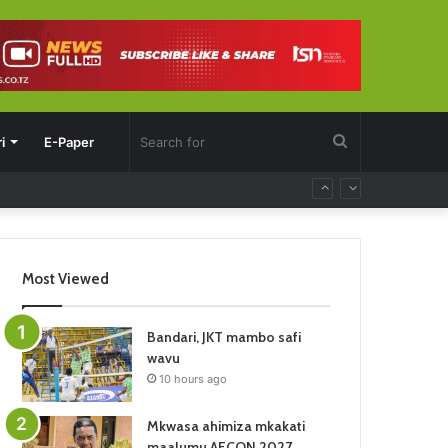
Search
i
E-Paper
for
Most Viewed
Bandari, JKT mambo safi
wavu
10 hours ago
Mkwasa ahimiza mkakati
maalumu AFCON 2027