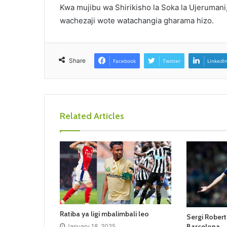
Kwa mujibu wa Shirikisho la Soka la Ujerumani
wachezaji wote watachangia gharama hizo.
Share
Facebook
Twitter
LinkedI
Related Articles
Ratiba ya ligi mbalimbali leo
Sergi Rober
Barcelona
January 18, 2025