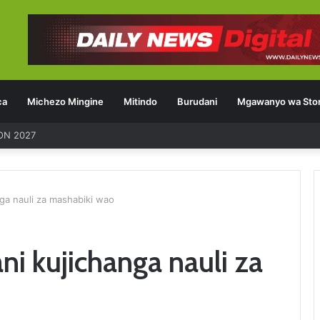
ca
Michezo Mingine
Mitindo
Burudani
Mgawanyo wa Stor
ga nauli za mashabiki wao
i kujichanga nauli za