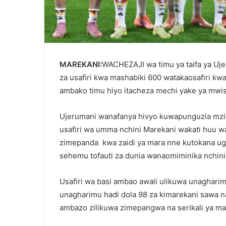
MAREKANI:
WACHEZAJI wa timu ya taifa ya Uj
za usafiri kwa mashabiki 600 watakaosafiri kw
ambako timu hiyo itacheza mechi yake ya mwis
Ujerumani wanafanya hivyo kuwapunguzia mzi
usafiri wa umma nchini Marekani wakati huu wa
zimepanda kwa zaidi ya mara nne kutokana u
sehemu tofauti za dunia wanaomiminika nchini 
Usafiri wa basi ambao awali ulikuwa unagharim
unagharimu hadi dola 98 za kimarekani sawa na
ambazo zilikuwa zimepangwa na serikali ya mar