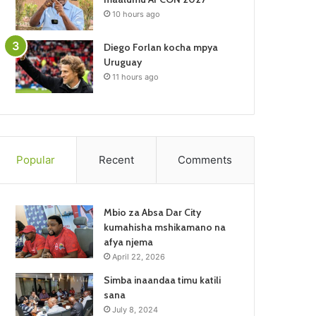
10 hours ago
Diego Forlan kocha mpya
Uruguay
11 hours ago
Popular
Recent
Comments
Mbio za Absa Dar City
kumahisha mshikamano na
afya njema
April 22, 2026
Simba inaandaa timu katili
sana
July 8, 2024