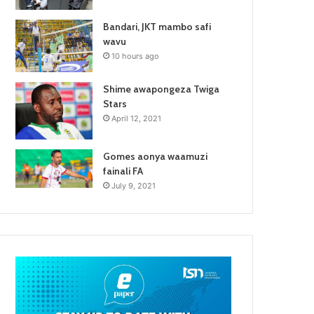
Bandari, JKT mambo safi
wavu
10 hours ago
Shime awapongeza Twiga
Stars
April 12, 2021
Gomes aonya waamuzi
fainali FA
July 9, 2021