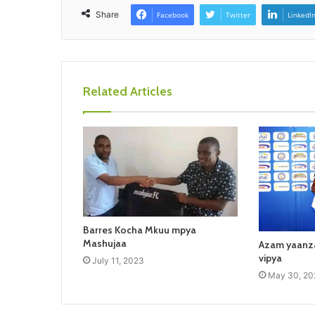
Share
Facebook
Twitter
LinkedI
Related Articles
Barres Kocha Mkuu mpya
Mashujaa
Azam yaanza
vipya
July 11, 2023
May 30, 20