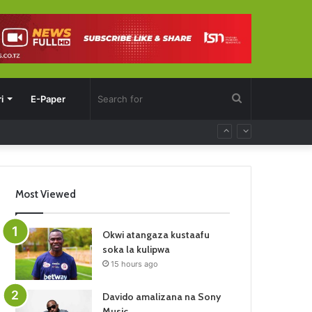
Search
i
E-Paper
for
Most Viewed
Okwi atangaza kustaafu
soka la kulipwa
15 hours ago
Davido amalizana na Sony
Music