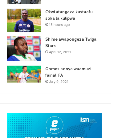
Okwi atangaza kustaafu
soka la kulipwa
15 hours ago
Shime awapongeza Twiga
Stars
April 12, 2021
Gomes aonya waamuzi
fainali FA
July 9, 2021