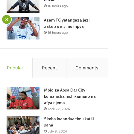
16 hours ago
Azam FC yatangaza jezi
zake za msimu mpya
16 hours ago
Popular
Recent
Comments
Mbio za Absa Dar City
kumahisha mshikamano na
afya njema
April 22, 2026
Simba inaandaa timu katili
sana
July 8, 2024