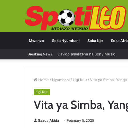
Mwanzo
Soka Nyumbani
Soka Nje
Soka Afri
Breaking News
Azam FC yatangaza jezi zake za msimu
Home
/
Nyumbani
/
Ligi Kuu
/
Vita ya Simba, Yanga 
Ligi Kuu
Vita ya Simba, Yang
Saada Akida
February 5, 2025