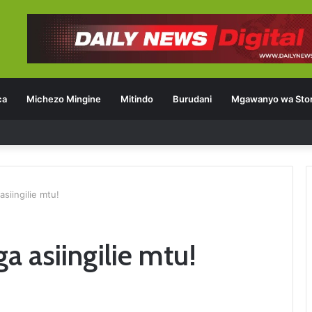
ca
Michezo Mingine
Mitindo
Burudani
Mgawanyo wa Stor
 mpya
asiingilie mtu!
a asiingilie mtu!