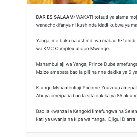
DAR ES SALAAM:
WAKATI tofauti ya alama moj
wanachokifanya ni kushinda idadi kubwa ya mab
Yanga imeibuka na ushindi wa mabao 6-1dhidi
wa KMC Complex uliopo Mwenge.
Mshambuliaji wa Yanga, Prince Dube amefunga 
Mzize amepata bao la pili na nne dakika ya 6 y
Kiungo Mshambuliaji Pacome Zouzoua amepata 
Abuya ameipatia bao la sita dakika ya 85 akiu
Bao la Kwanza la Kengold limefungwa na Selem
kati ya uwanja na kipa wa Yanga, Djigui Diarra