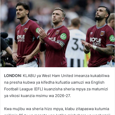
LONDON:
KLABU ya West Ham United imeanza kukabiliwa
na presha kubwa ya kifedha kufuatia uamuzi wa English
Football League (EFL) kuanzisha sheria mpya za matumizi
ya vikosi kuanzia msimu wa 2026-27.
Kwa mujibu wa sheria hizo mpya, klabu zitapaswa kutumia