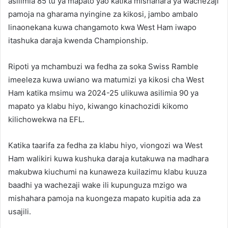
asilimia 85 tu ya mapato yao katika mishahara ya wachezaji
pamoja na gharama nyingine za kikosi, jambo ambalo
linaonekana kuwa changamoto kwa West Ham iwapo
itashuka daraja kwenda Championship.
Ripoti ya mchambuzi wa fedha za soka Swiss Ramble
imeeleza kuwa uwiano wa matumizi ya kikosi cha West
Ham katika msimu wa 2024-25 ulikuwa asilimia 90 ya
mapato ya klabu hiyo, kiwango kinachozidi kikomo
kilichowekwa na EFL.
Katika taarifa za fedha za klabu hiyo, viongozi wa West
Ham walikiri kuwa kushuka daraja kutakuwa na madhara
makubwa kiuchumi na kunaweza kuilazimu klabu kuuza
baadhi ya wachezaji wake ili kupunguza mzigo wa
mishahara pamoja na kuongeza mapato kupitia ada za
usajili.