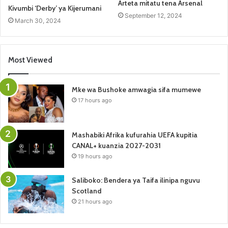
Arteta mitatu tena Arsenal
Kivumbi ‘Derby’ ya Kijerumani
September 12, 2024
March 30, 2024
Most Viewed
Mke wa Bushoke amwagia sifa mumewe
17 hours ago
Mashabiki Afrika kufurahia UEFA kupitia
CANAL+ kuanzia 2027-2031
19 hours ago
Saliboko: Bendera ya Taifa ilinipa nguvu
Scotland
21 hours ago