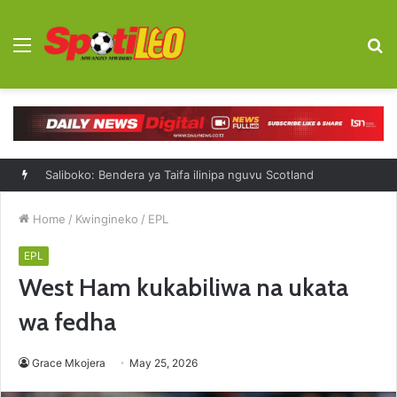
Menu
S
fo
Saliboko: Bendera ya Taifa ilinipa nguvu Scotland
Home
/
Kwingineko
/
EPL
EPL
West Ham kukabiliwa na ukata
wa fedha
Grace Mkojera
May 25, 2026