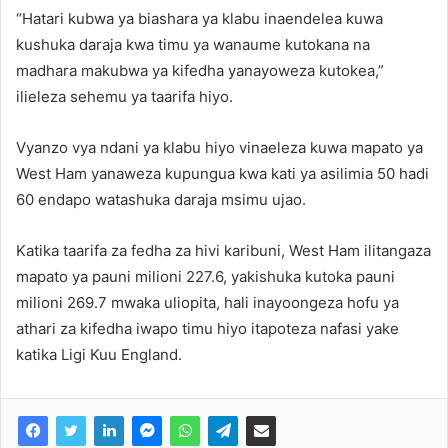
“Hatari kubwa ya biashara ya klabu inaendelea kuwa
kushuka daraja kwa timu ya wanaume kutokana na
madhara makubwa ya kifedha yanayoweza kutokea,”
ilieleza sehemu ya taarifa hiyo.
Vyanzo vya ndani ya klabu hiyo vinaeleza kuwa mapato ya
West Ham yanaweza kupungua kwa kati ya asilimia 50 hadi
60 endapo watashuka daraja msimu ujao.
Katika taarifa za fedha za hivi karibuni, West Ham ilitangaza
mapato ya pauni milioni 227.6, yakishuka kutoka pauni
milioni 269.7 mwaka uliopita, hali inayoongeza hofu ya
athari za kifedha iwapo timu hiyo itapoteza nafasi yake
katika Ligi Kuu England.