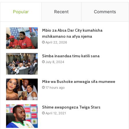
Popular
Recent
Comments
Mbio za Absa Dar City kumahisha
mshikamano na afya njema
April 22, 2026
Simba inaandaa timu katili sana
July 8, 2024
Mke wa Bushoke amwagia sifa mumewe
17 hours ago
Shime awapongeza Twiga Stars
April 12, 2021