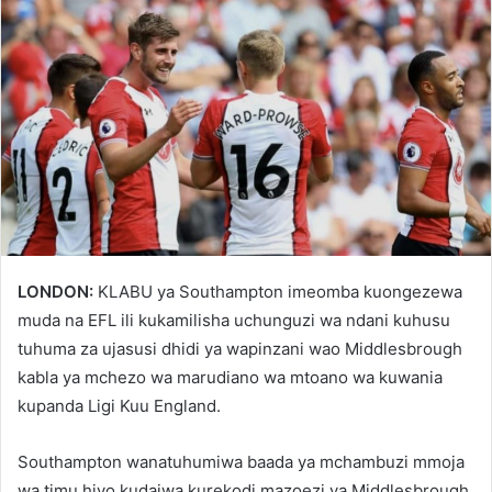
LONDON:
KLABU ya Southampton imeomba kuongezewa
muda na EFL ili kukamilisha uchunguzi wa ndani kuhusu
tuhuma za ujasusi dhidi ya wapinzani wao Middlesbrough
kabla ya mchezo wa marudiano wa mtoano wa kuwania
kupanda Ligi Kuu England.
Southampton wanatuhumiwa baada ya mchambuzi mmoja
wa timu hiyo kudaiwa kurekodi mazoezi ya Middlesbrough