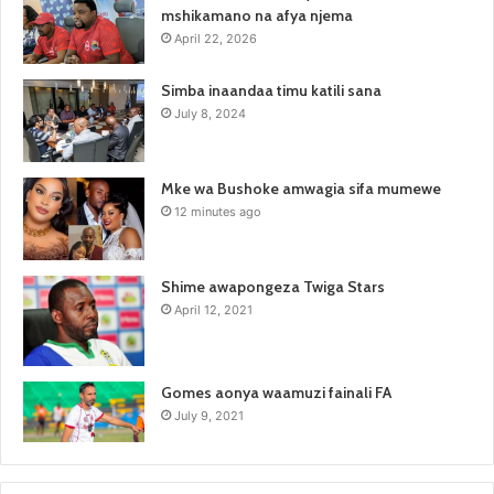
mshikamano na afya njema
April 22, 2026
Simba inaandaa timu katili sana
July 8, 2024
Mke wa Bushoke amwagia sifa mumewe
12 minutes ago
Shime awapongeza Twiga Stars
April 12, 2021
Gomes aonya waamuzi fainali FA
July 9, 2021