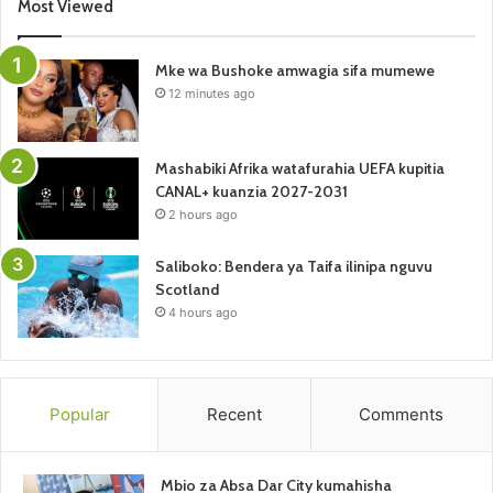
Most Viewed
Mke wa Bushoke amwagia sifa mumewe
12 minutes ago
Mashabiki Afrika watafurahia UEFA kupitia
CANAL+ kuanzia 2027-2031
2 hours ago
Saliboko: Bendera ya Taifa ilinipa nguvu
Scotland
4 hours ago
Popular
Recent
Comments
Mbio za Absa Dar City kumahisha