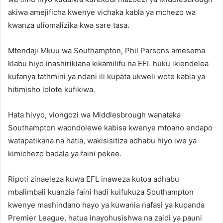
akiwa amejificha kwenye vichaka kabla ya mchezo wa
kwanza uliomalizika kwa sare tasa.
Mtendaji Mkuu wa Southampton, Phil Parsons amesema
klabu hiyo inashirikiana kikamilifu na EFL huku ikiendelea
kufanya tathmini ya ndani ili kupata ukweli wote kabla ya
hitimisho lolote kufikiwa.
Hata hivyo, viongozi wa Middlesbrough wanataka
Southampton waondolewe kabisa kwenye mtoano endapo
watapatikana na hatia, wakisisitiza adhabu hiyo iwe ya
kimichezo badala ya faini pekee.
Ripoti zinaeleza kuwa EFL inaweza kutoa adhabu
mbalimbali kuanzia faini hadi kuifukuza Southampton
kwenye mashindano hayo ya kuwania nafasi ya kupanda
Premier League, hatua inayohusishwa na zaidi ya pauni