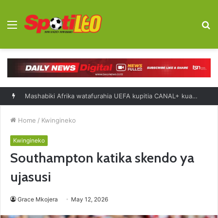
Menu
S
fo
Mashabiki Afrika watafurahia UEFA kupitia CANAL+ kuanzia 2027-2031
Home
/
Kwingineko
Kwingineko
Southampton katika skendo ya
ujasusi
Grace Mkojera
May 12, 2026