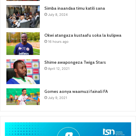
Simba inaandaa timu katili sana
July 8, 2024
Okwi atangaza kustaafu soka la kulipwa
16 hours ago
Shime awapongeza Twiga Stars
April 12, 2021
Gomes aonya waamuzi fainali FA
July 9, 2021