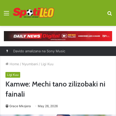
Menu
S
fo
Davido amalizana na Sony Music
Home
/
Nyumbani
/
Ligi Kuu
Ligi Kuu
Kamwe: Mechi tano zilizobaki ni
fainali
Grace Mkojera
May 26, 2026