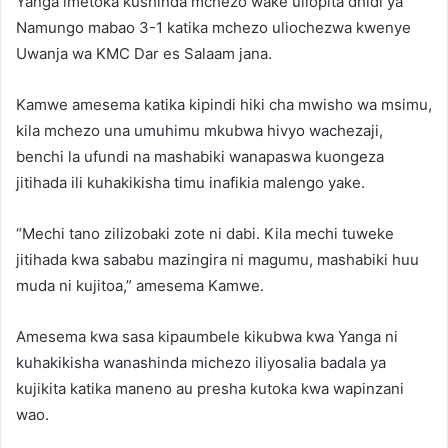
Yanga imetoka kushinda mchezo wake uliopita dhidi ya
Namungo mabao 3-1 katika mchezo uliochezwa kwenye
Uwanja wa KMC Dar es Salaam jana.
Kamwe amesema katika kipindi hiki cha mwisho wa msimu,
kila mchezo una umuhimu mkubwa hivyo wachezaji,
benchi la ufundi na mashabiki wanapaswa kuongeza
jitihada ili kuhakikisha timu inafikia malengo yake.
“Mechi tano zilizobaki zote ni dabi. Kila mechi tuweke
jitihada kwa sababu mazingira ni magumu, mashabiki huu
muda ni kujitoa,” amesema Kamwe.
Amesema kwa sasa kipaumbele kikubwa kwa Yanga ni
kuhakikisha wanashinda michezo iliyosalia badala ya
kujikita katika maneno au presha kutoka kwa wapinzani
wao.