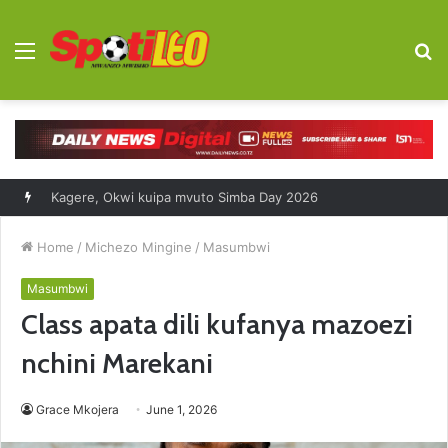
Menu
S
fo
Kagere, Okwi kuipa mvuto Simba Day 2026
Home
/
Michezo Mingine
/
Masumbwi
Masumbwi
Class apata dili kufanya mazoezi
nchini Marekani
Grace Mkojera
June 1, 2026