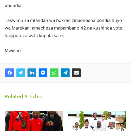
ubondia.
Takwimu za mtandao wa boxrec zinaonesha bondia huyo
wa Marekani amecheza mapambano 42 na kushinda yote,
hajapoteza wala kupata sare.
Mwisho
Related Articles