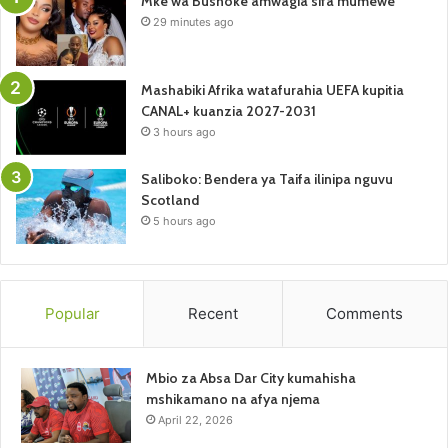
Mke wa Bushoke amwagia sifa mumewe
29 minutes ago
Mashabiki Afrika watafurahia UEFA kupitia
CANAL+ kuanzia 2027-2031
3 hours ago
Saliboko: Bendera ya Taifa ilinipa nguvu
Scotland
5 hours ago
Popular
Recent
Comments
Mbio za Absa Dar City kumahisha
mshikamano na afya njema
April 22, 2026