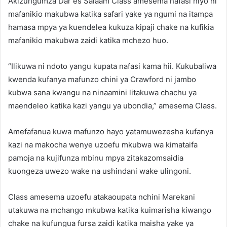
Akizungumza Dar es Salaam Class amesema nafasi hiyo ni
mafanikio makubwa katika safari yake ya ngumi na itampa
hamasa mpya ya kuendelea kukuza kipaji chake na kufikia
mafanikio makubwa zaidi katika mchezo huo.
“Ilikuwa ni ndoto yangu kupata nafasi kama hii. Kukubaliwa
kwenda kufanya mafunzo chini ya Crawford ni jambo
kubwa sana kwangu na ninaamini litakuwa chachu ya
maendeleo katika kazi yangu ya ubondia,” amesema Class.
Amefafanua kuwa mafunzo hayo yatamuwezesha kufanya
kazi na makocha wenye uzoefu mkubwa wa kimataifa
pamoja na kujifunza mbinu mpya zitakazomsaidia
kuongeza uwezo wake na ushindani wake ulingoni.
Class amesema uzoefu atakaoupata nchini Marekani
utakuwa na mchango mkubwa katika kuimarisha kiwango
chake na kufungua fursa zaidi katika maisha yake ya