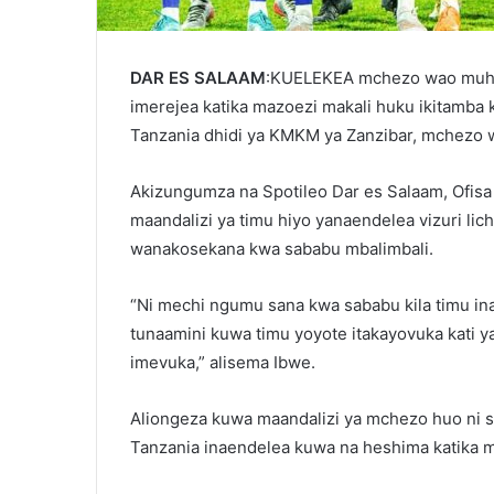
DAR ES SALAAM
:KUELEKEA mchezo wao muhim
imerejea katika mazoezi makali huku ikitamba
Tanzania dhidi ya KMKM ya Zanzibar, mchezo w
Akizungumza na Spotileo Dar es Salaam, Ofis
maandalizi ya timu hiyo yanaendelea vizuri l
wanakosekana kwa sababu mbalimbali.
“Ni mechi ngumu sana kwa sababu kila timu inat
tunaamini kuwa timu yoyote itakayovuka kati 
imevuka,” alisema Ibwe.
Aliongeza kuwa maandalizi ya mchezo huo ni s
Tanzania inaendelea kuwa na heshima katika m