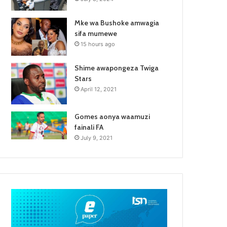
Mke wa Bushoke amwagia
sifa mumewe
15 hours ago
Shime awapongeza Twiga
Stars
April 12, 2021
Gomes aonya waamuzi
fainali FA
July 9, 2021