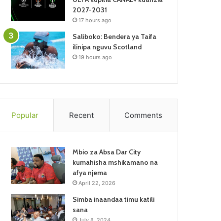
2027-2031
17 hours ago
Saliboko: Bendera ya Taifa
ilinipa nguvu Scotland
19 hours ago
Popular
Recent
Comments
Mbio za Absa Dar City
kumahisha mshikamano na
afya njema
April 22, 2026
Simba inaandaa timu katili
sana
July 8, 2024