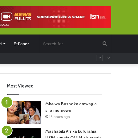
Search
i
E-Paper
for
Most Viewed
Mke wa Bushoke amwagia
sifa mumewe
15 hours ago
Mashabiki Afrika kufurahia
UEFA kupitia CANAL+ kuanzia