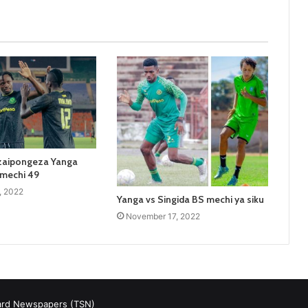
 zaipongeza Yanga
mechi 49
, 2022
Yanga vs Singida BS mechi ya siku
November 17, 2022
ard Newspapers (TSN)