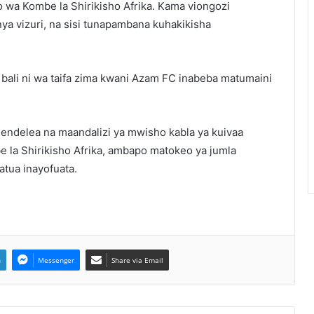
wa Kombe la Shirikisho Afrika. Kama viongozi
ya vizuri, na sisi tunapambana kuhakikisha
bali ni wa taifa zima kwani Azam FC inabeba matumaini
iendelea na maandalizi ya mwisho kabla ya kuivaa
a Shirikisho Afrika, ambapo matokeo ya jumla
atua inayofuata.
n
Messenger
Share via Email