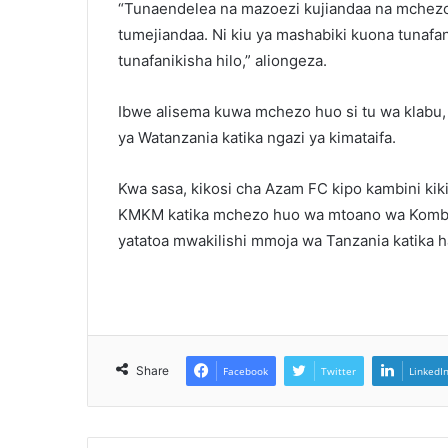
“Tunaendelea na mazoezi kujiandaa na mchezo 
tumejiandaa. Ni kiu ya mashabiki kuona tunafan
tunafanikisha hilo,” aliongeza.
Ibwe alisema kuwa mchezo huo si tu wa klabu, 
ya Watanzania katika ngazi ya kimataifa.
Kwa sasa, kikosi cha Azam FC kipo kambini kik
KMKM katika mchezo huo wa mtoano wa Kombe l
yatatoa mwakilishi mmoja wa Tanzania katika h
Share
Facebook
Twitter
LinkedI