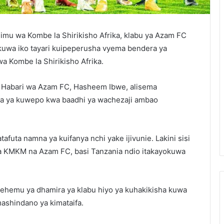
u wa Kombe la Shirikisho Afrika, klabu ya Azam FC
 kuwa iko tayari kuipeperusha vyema bendera ya
a Kombe la Shirikisho Afrika.
a Habari wa Azam FC, Hasheem Ibwe, alisema
icha ya kuwepo kwa baadhi ya wachezaji ambao
afuta namna ya kuifanya nchi yake ijivunie. Lakini sisi
ya KMKM na Azam FC, basi Tanzania ndio itakayokuwa
ehemu ya dhamira ya klabu hiyo ya kuhakikisha kuwa
ashindano ya kimataifa.