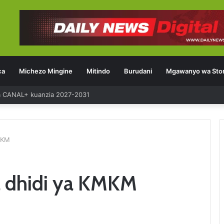
ca
Michezo Mingine
Mitindo
Burudani
Mgawanyo wa Stor
u Scotland
MKM
a dhidi ya KMKM