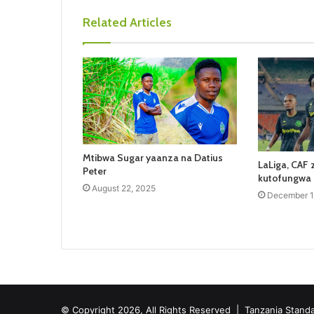
Related Articles
Mtibwa Sugar yaanza na Datius
LaLiga, CAF
Peter
kutofungwa 
August 22, 2025
December 1
© Copyright 2026, All Rights Reserved |
Tanzania Stand