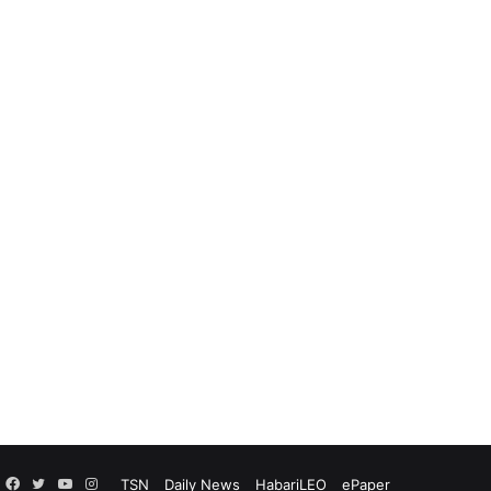
Facebook
Twitter
YouTube
Instagram
TSN
Daily News
HabariLEO
ePaper