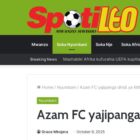
Mwanzo
Soka Nyumbani
Soka Nje
Soka Afri
Breaking News
Saliboko: Bendera ya Taifa ilinipa nguv
Home
/
Nyumbani
/
Azam FC yajipanga dhidi ya K
Nyumbani
Azam FC yajipang
Grace Mkojera
October 9, 2025