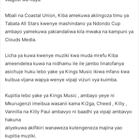
Mbali na Coastal Union, Kiba amekuwa akiingoza timu ya
Tabata All Stars kwenye mashindano ya Ndondo Cup
ambayo yamekuwa yakiandaliwa kila mwaka na kampuni ya
Clouds Media.
Licha ya kuwa kwenye muziki kwa muda mrefu Kiba
ameendelea kuwa na nidhamu ile ile jambo linalofanya
asichuje huku lebo yake ya Kings Music ikiwa mfano kwa
kuibua vijana wapya wenye vipaji vizuri vya kuimba.
Kupitia lebo yake ya Kings Music , ambayo yeye ni
Mkurugenzi imeibua wasanii kama Ki2ga, Cheed , Killy ,
Vannilla na Killy Paul ambavyo ni baadhi ya vipaji ambavyo
hakuna
aliyekuwa akifikiri wanaweza kutengeneza majina yao
kupitia muziki.