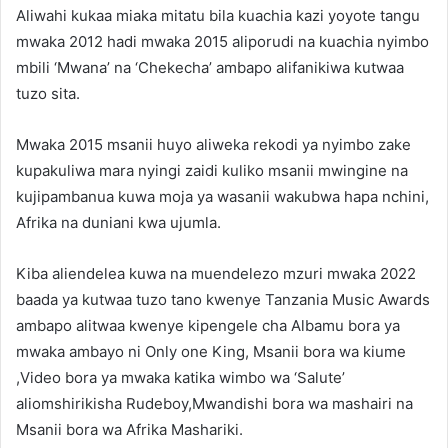
Aliwahi kukaa miaka mitatu bila kuachia kazi yoyote tangu
mwaka 2012 hadi mwaka 2015 aliporudi na kuachia nyimbo
mbili ‘Mwana’ na ‘Chekecha’ ambapo alifanikiwa kutwaa
tuzo sita.
Mwaka 2015 msanii huyo aliweka rekodi ya nyimbo zake
kupakuliwa mara nyingi zaidi kuliko msanii mwingine na
kujipambanua kuwa moja ya wasanii wakubwa hapa nchini,
Afrika na duniani kwa ujumla.
Kiba aliendelea kuwa na muendelezo mzuri mwaka 2022
baada ya kutwaa tuzo tano kwenye Tanzania Music Awards
ambapo alitwaa kwenye kipengele cha Albamu bora ya
mwaka ambayo ni Only one King, Msanii bora wa kiume
,Video bora ya mwaka katika wimbo wa ‘Salute’
aliomshirikisha Rudeboy,Mwandishi bora wa mashairi na
Msanii bora wa Afrika Mashariki.