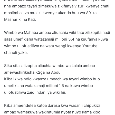
nne ambazo tayari zimekuwa zikifanya vizuri kwenye chati
mbalimbali za muziki kwenye ukanda huu wa Afrika
Mashariki na Kati.
Wimbo wa Mahaba ambao aliuachia wiki tatu zilizopita hadi
sasa umefikisha watazamaji milioni 3.4 na kuufanya kuwa
wimbo uliofuatiliwa na watu wengi kwenye Youtube
chaneli yake.
Siku sita zilizopita aliachia wimbo wa Lalala ambao
amewashirikisha K2ga na Abdul
Kiba ikiwa ndio kwanza umeachiwa tayari wimbo huo
umefikisha watazamaji milioni 1.5 na kuwa wimbo
uliofuatiliwa zaidi ndani ya wiki hii.
Kiba ameendelea kutoa darasa kwa wasanii chipukizi
ambao wamekuwa wakimtumia nyota huyo kama kioo ili