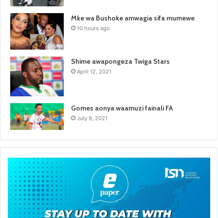
Mke wa Bushoke amwagia sifa mumewe
10 hours ago
Shime awapongeza Twiga Stars
April 12, 2021
Gomes aonya waamuzi fainali FA
July 9, 2021