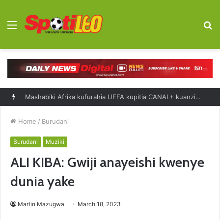
Menu
S
fo
Saliboko: Bendera ya Taifa ilinipa nguvu Scotland
Home
/
Burudani
Burudani
Muziki
ALI KIBA: Gwiji anayeishi kwenye
dunia yake
Martin Mazugwa
March 18, 2023