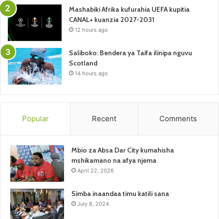
Mashabiki Afrika kufurahia UEFA kupitia
CANAL+ kuanzia 2027-2031
12 hours ago
Saliboko: Bendera ya Taifa ilinipa nguvu
Scotland
14 hours ago
Popular
Recent
Comments
Mbio za Absa Dar City kumahisha
mshikamano na afya njema
April 22, 2026
Simba inaandaa timu katili sana
July 8, 2024