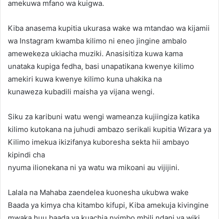
amekuwa mfano wa kuigwa.
Kiba anasema kupitia ukurasa wake wa mtandao wa kijamii
wa Instagram kwamba kilimo ni eneo jingine ambalo
amewekeza ukiacha muziki. Anasisitiza kuwa kama
unataka kupiga fedha, basi unapatikana kwenye kilimo
amekiri kuwa kwenye kilimo kuna uhakika na
kunaweza kubadili maisha ya vijana wengi.
Siku za karibuni watu wengi wameanza kujiingiza katika
kilimo kutokana na juhudi ambazo serikali kupitia Wizara ya
Kilimo imekua ikizifanya kuboresha sekta hii ambayo
kipindi cha
nyuma ilionekana ni ya watu wa mikoani au vijijini.
Lalala na Mahaba zaendelea kuonesha ukubwa wake
Baada ya kimya cha kitambo kifupi, Kiba amekuja kivingine
mwaka huu baada ya kuachia nyimbo mbili ndani ya wiki