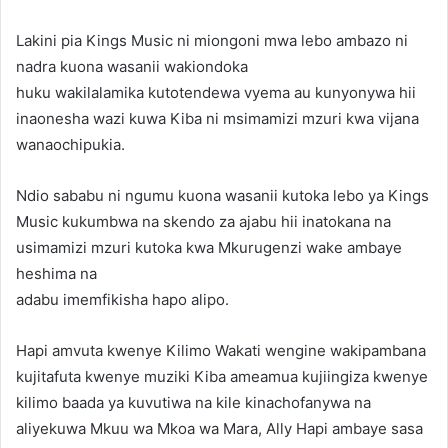
Lakini pia Kings Music ni miongoni mwa lebo ambazo ni
nadra kuona wasanii wakiondoka
huku wakilalamika kutotendewa vyema au kunyonywa hii
inaonesha wazi kuwa Kiba ni msimamizi mzuri kwa vijana
wanaochipukia.
Ndio sababu ni ngumu kuona wasanii kutoka lebo ya Kings
Music kukumbwa na skendo za ajabu hii inatokana na
usimamizi mzuri kutoka kwa Mkurugenzi wake ambaye
heshima na
adabu imemfikisha hapo alipo.
Hapi amvuta kwenye Kilimo Wakati wengine wakipambana
kujitafuta kwenye muziki Kiba ameamua kujiingiza kwenye
kilimo baada ya kuvutiwa na kile kinachofanywa na
aliyekuwa Mkuu wa Mkoa wa Mara, Ally Hapi ambaye sasa