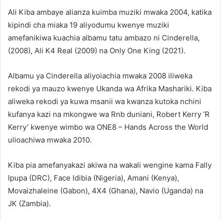
Ali Kiba ambaye alianza kuimba muziki mwaka 2004, katika
kipindi cha miaka 19 aliyodumu kwenye muziki
amefanikiwa kuachia albamu tatu ambazo ni Cinderella,
(2008), Ali K4 Real (2009) na Only One King (2021).
Albamu ya Cinderella aliyoiachia mwaka 2008 iliweka
rekodi ya mauzo kwenye Ukanda wa Afrika Mashariki. Kiba
aliweka rekodi ya kuwa msanii wa kwanza kutoka nchini
kufanya kazi na mkongwe wa Rnb duniani, Robert Kerry ‘R
Kerry’ kwenye wimbo wa ONE8 – Hands Across the World
ulioachiwa mwaka 2010.
Kiba pia amefanyakazi akiwa na wakali wengine kama Fally
Ipupa (DRC), Face Idibia (Nigeria), Amani (Kenya),
Movaizhaleine (Gabon), 4X4 (Ghana), Navio (Uganda) na
JK (Zambia).