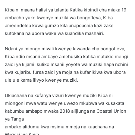
Kiba ni maana halisi ya talanta Katika kipindi cha miaka 19
ambacho yuko kwenye muziki wa bongofleva, Kiba
ameendelea kuwa gumzo kila anapoachia kazi zake
kutokana na ubora wake wa kuandika mashairi.
Ndani ya miongo miwili kwenye kiwanda cha bongofleva,
Kiba ndio msanii ambaye amehusika katika matukio mengi
zaidi ya kijamii kuliko msanii yoyote wa muziki hapa nchini
kwa kujaribu fursa zaidi ya moja na kufanikiwa kwa ubora
ule ule kama ilivyo kwenye muziki.
Ukiachana na kufanya vizuri kwenye muziki Kiba ni
miongoni mwa watu wenye uwezo mkubwa wa kusakata
kabumbu ambapo mwaka 2018 alijiunga na Coastal Union
ya Tanga
ambako alidumu kwa msimu mmoja na kuachana na
Wagosi wa Kaya.