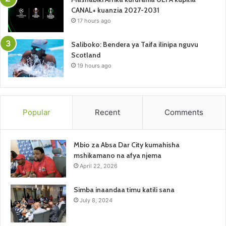
CANAL+ kuanzia 2027-2031
17 hours ago
Saliboko: Bendera ya Taifa ilinipa nguvu
Scotland
19 hours ago
Popular
Recent
Comments
Mbio za Absa Dar City kumahisha
mshikamano na afya njema
April 22, 2026
Simba inaandaa timu katili sana
July 8, 2024