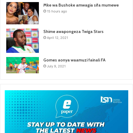
Mke wa Bushoke amwagia sifa mumewe
15 hours ago
Shime awapongeza Twiga Stars
April 12, 2021
Gomes aonya waamuzi fainali FA
July 9, 2021