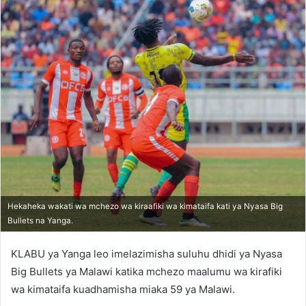
Hekaheka wakati wa mchezo wa kiraafiki wa kimataifa kati ya Nyasa Big
Bullets na Yanga.
KLABU ya Yanga leo imelazimisha suluhu dhidi ya Nyasa
Big Bullets ya Malawi katika mchezo maalumu wa kirafiki
wa kimataifa kuadhamisha miaka 59 ya Malawi.