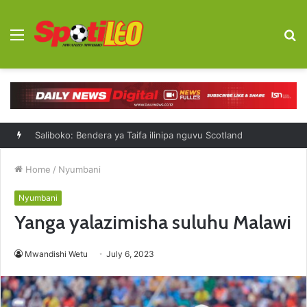
Menu
S
fo
Saliboko: Bendera ya Taifa ilinipa nguvu Scotland
Home
/
Nyumbani
Nyumbani
Yanga yalazimisha suluhu Malawi
Mwandishi Wetu
July 6, 2023