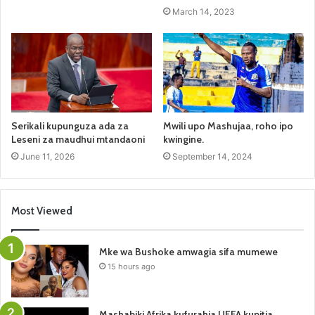
March 14, 2023
Serikali kupunguza ada za
Mwili upo Mashujaa, roho ipo
Leseni za maudhui mtandaoni
kwingine.
June 11, 2026
September 14, 2024
Most Viewed
Mke wa Bushoke amwagia sifa mumewe
15 hours ago
Mashabiki Afrika kufurahia UEFA kupitia