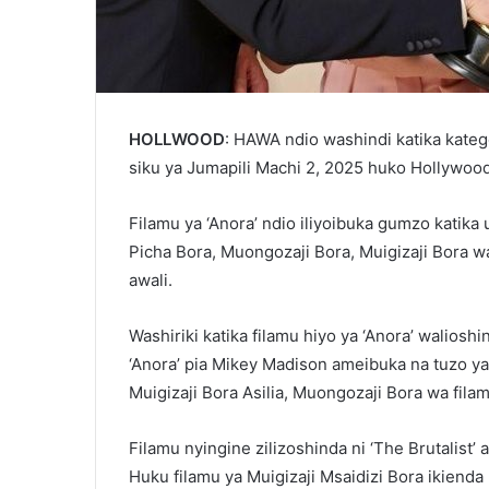
HOLLWOOD
: HAWA ndio washindi katika kateg
siku ya Jumapili Machi 2, 2025 huko Hollywood
Filamu ya ‘Anora’ ndio iliyoibuka gumzo katika 
Picha Bora, Muongozaji Bora, Muigizaji Bora wa
awali.
Washiriki katika filamu hiyo ya ‘Anora’ waliosh
‘Anora’ pia Mikey Madison ameibuka na tuzo ya
Muigizaji Bora Asilia, Muongozaji Bora wa fila
Filamu nyingine zilizoshinda ni ‘The Brutalist
Huku filamu ya Muigizaji Msaidizi Bora ikienda 