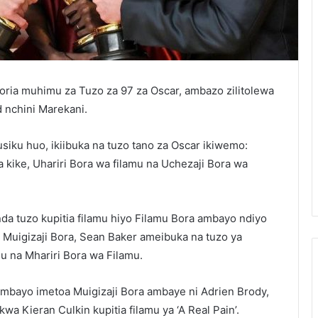
oria muhimu za Tuzo za 97 za Oscar, ambazo zilitolewa
 nchini Marekani.
usiku huo, ikiibuka na tuzo tano za Oscar ikiwemo:
 kike, Uhariri Bora wa filamu na Uchezaji Bora wa
inda tuzo kupitia filamu hiyo Filamu Bora ambayo ndiyo
 Muigizaji Bora, Sean Baker ameibuka na tuzo ya
mu na Mhariri Bora wa Filamu.
’ ambayo imetoa Muigizaji Bora ambaye ni Adrien Brody,
kwa Kieran Culkin kupitia filamu ya ‘A Real Pain’.