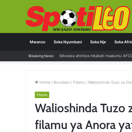
Mwanzo
Soka Nyumbani
Soka Nje
Soka Afri
Mkwasa ahimiza mkakati maalumu AFC
Breaking News
Home
/
Burudani
/
Filamu
/
Walioshinda Tuzo za Osc
Filamu
Walioshinda Tuzo 
filamu ya Anora ya