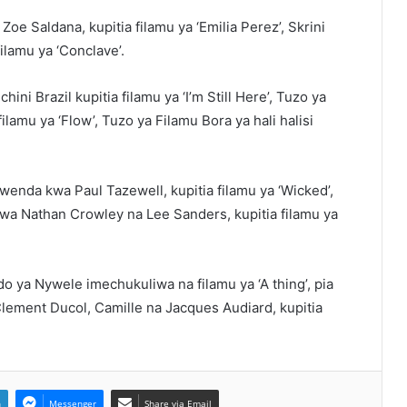
Zoe Saldana, kupitia filamu ya ‘Emilia Perez’, Skrini
lamu ya ‘Conclave’.
ni Brazil kupitia filamu ya ‘I’m Still Here’, Tuzo ya
amu ya ‘Flow’, Tuzo ya Filamu Bora ya hali halisi
enda kwa Paul Tazewell, kupitia filamu ya ‘Wicked’,
wa Nathan Crowley na Lee Sanders, kupitia filamu ya
o ya Nywele imechukuliwa na filamu ya ‘A thing’, pia
ement Ducol, Camille na Jacques Audiard, kupitia
n
Messenger
Share via Email