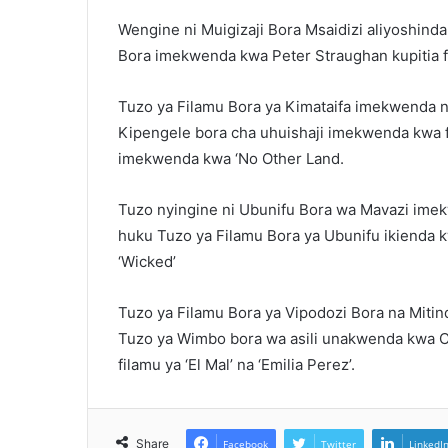
Wengine ni Muigizaji Bora Msaidizi aliyoshinda 
Bora imekwenda kwa Peter Straughan kupitia fi
Tuzo ya Filamu Bora ya Kimataifa imekwenda nchi
Kipengele bora cha uhuishaji imekwenda kwa fil
imekwenda kwa ‘No Other Land.
Tuzo nyingine ni Ubunifu Bora wa Mavazi imekw
huku Tuzo ya Filamu Bora ya Ubunifu ikienda k
‘Wicked’
Tuzo ya Filamu Bora ya Vipodozi Bora na Mitind
Tuzo ya Wimbo bora wa asili unakwenda kwa Cl
filamu ya ‘El Mal’ na ‘Emilia Perez’.
Share
Facebook
Twitter
LinkedI