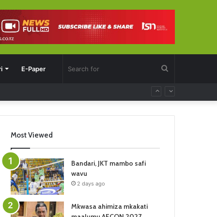
Search
i
E-Paper
for
Most Viewed
Bandari, JKT mambo safi
wavu
2 days ago
Mkwasa ahimiza mkakati
maalumu AFCON 2027