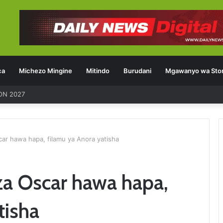
ca
Michezo Mingine
Mitindo
Burudani
Mgawanyo wa Stor
ON 2027
ar hawa hapa, filamu ya Anora yatisha
za Oscar hawa hapa,
tisha