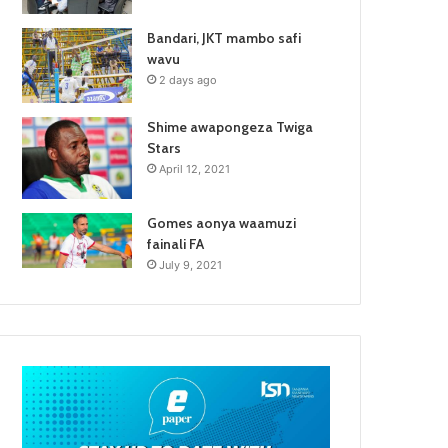
Bandari, JKT mambo safi
wavu
2 days ago
Shime awapongeza Twiga
Stars
April 12, 2021
Gomes aonya waamuzi
fainali FA
July 9, 2021