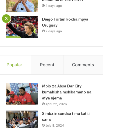
2 days ago
Diego Forlan kocha mpya
Uruguay
2 days ago
Popular
Recent
Comments
Mbio za Absa Dar City
kumahisha mshikamano na
afya njema
April 22, 2026
Simba inaandaa timu katili
sana
July 8, 2024