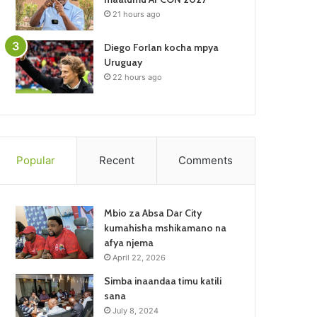
21 hours ago
Diego Forlan kocha mpya
Uruguay
22 hours ago
Popular
Recent
Comments
Mbio za Absa Dar City
kumahisha mshikamano na
afya njema
April 22, 2026
Simba inaandaa timu katili
sana
July 8, 2024