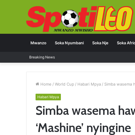
Mwanzo
Soka Nyumbani
Soka Nje
Soka Afri
Diego Forlan kocha mpya Uruguay
Breaking News
Home
/
World Cup
/
Habari Mpya
/
Simba wasema ha
Habari Mpya
Simba wasema haw
‘Mashine’ nyingine