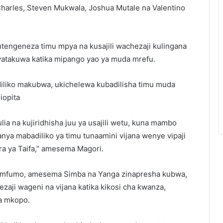
harles, Steven Mukwala, Joshua Mutale na Valentino
tengeneza timu mpya na kusajili wachezaji kulingana
atakuwa katika mipango yao ya muda mrefu.
diliko makubwa, ukichelewa kubadilisha timu muda
iopita
lia na kujiridhisha juu ya usajili wetu, kuna mambo
a mabadiliko ya timu tunaamini vijana wenye vipaji
 ya Taifa,” amesema Magori.
a mfumo, amesema Simba na Yanga zinapresha kubwa,
zaji wageni na vijana katika kikosi cha kwanza,
wa mkopo.