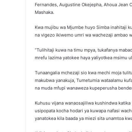
Fernandes, Augustine Okejepha, Ahoua Jean C
Mashaka.
Kwa mujibu wa Mjumbe huyo Simba inahitaji ku
na vigezo ikiwemo umri wa wachezaji ambao w
“Tulihitaji kuwa na timu mpya, tukafanya maba
mrefu lazima yatokee haya yaliyotkea msimu ul
Tunaangalia mchezaji sio kwa mechi moja tulitu
makubwa yanakuja, Tumetumia wataalamu kufany
na muda mfupi wanaweza kupeperusha bendera
Kuhusu vijana wanaosajiliwa kushindwa katik
usipopata kocha hodari ya kuwapa nafasi wache
yanatokea kila baada ya miezi sita unamtoa k