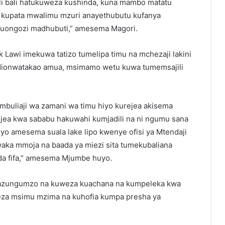
li bali hatukuweza kushinda, kuna mambo matatu
 kupata mwalimu mzuri anayethubutu kufanya
 uongozi madhubuti,” amesema Magori.
Lawi imekuwa tatizo tumelipa timu na mchezaji lakini
dionwatakao amua, msimamo wetu kuwa tumemsajili
mbuliaji wa zamani wa timu hiyo kurejea akisema
jea kwa sababu hakuwahi kumjadili na ni ngumu sana
o amesema suala lake lipo kwenye ofisi ya Mtendaji
aka mmoja na baada ya miezi sita tumekubaliana
da fifa,” amesema Mjumbe huyo.
zungumzo na kuweza kuachana na kumpeleka kwa
eza msimu mzima na kuhofia kumpa presha ya