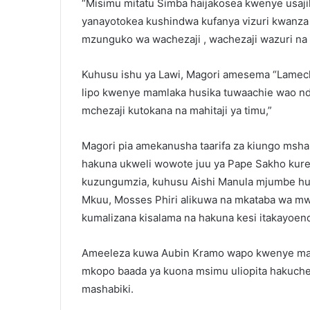
“Misimu mitatu Simba haijakosea kwenye usaji
yanayotokea kushindwa kufanya vizuri kwanza
mzunguko wa wachezaji , wachezaji wazuri na
Kuhusu ishu ya Lawi, Magori amesema “Lameck 
lipo kwenye mamlaka husika tuwaachie wao n
mchezaji kutokana na mahitaji ya timu,”
Magori pia amekanusha taarifa za kiungo msha
hakuna ukweli wowote juu ya Pape Sakho kure
kuzungumzia, kuhusu Aishi Manula mjumbe huy
Mkuu, Mosses Phiri alikuwa na mkataba wa mw
kumalizana kisalama na hakuna kesi itakayoen
Ameeleza kuwa Aubin Kramo wapo kwenye ma
mkopo baada ya kuona msimu uliopita hakuch
mashabiki.