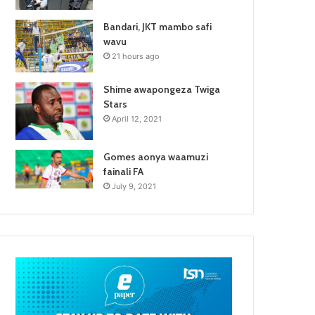
Bandari, JKT mambo safi
wavu
21 hours ago
Shime awapongeza Twiga
Stars
April 12, 2021
Gomes aonya waamuzi
fainali FA
July 9, 2021