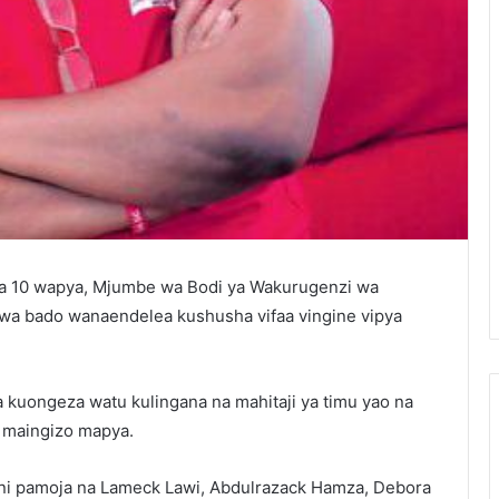
a 10 wapya, Mjumbe wa Bodi ya Wakurugenzi wa
wa bado wanaendelea kushusha vifaa vingine vipya
 kuongeza watu kulingana na mahitaji ya timu yao na
 maingizo mapya.
 ni pamoja na Lameck Lawi, Abdulrazack Hamza, Debora