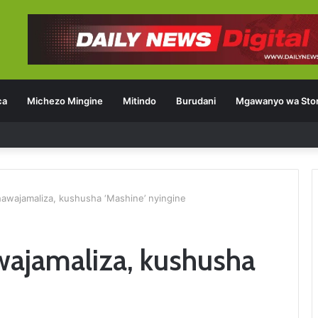
ca
Michezo Mingine
Mitindo
Burudani
Mgawanyo wa Stor
wajamaliza, kushusha ‘Mashine’ nyingine
ajamaliza, kushusha