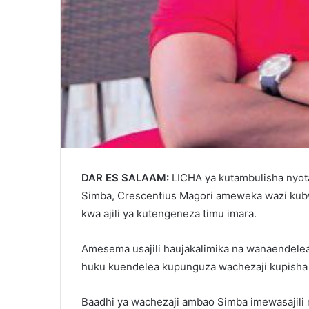
DAR ES SALAAM:
LICHA ya kutambulisha nyot
Simba, Crescentius Magori ameweka wazi kub
kwa ajili ya kutengeneza timu imara.
Amesema usajili haujakalimika na wanaendelea
huku kuendelea kupunguza wachezaji kupisha
Baadhi ya wachezaji ambao Simba imewasajili