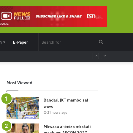
Search
i
E-Paper
for
Most Viewed
Bandari, JKT mambo safi
wavu
21 hours ago
Mkwasa ahimiza mkakati
maalumu AFCON 2027