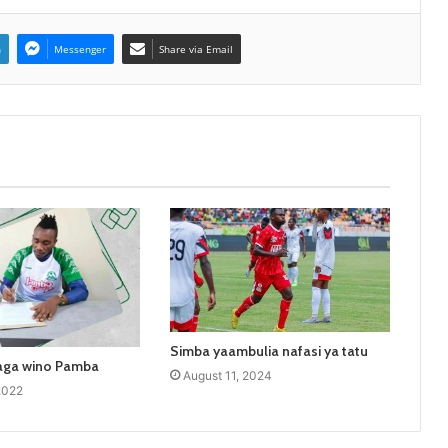
n
Messenger
Share via Email
Simba yaambulia nafasi ya tatu
aga wino Pamba
August 11, 2024
2022