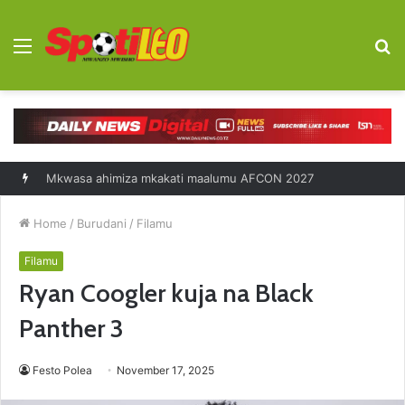
Menu
S
fo
Home
/
Burudani
/
Filamu
Filamu
Ryan Coogler kuja na Black
Panther 3
Festo Polea
November 17, 2025