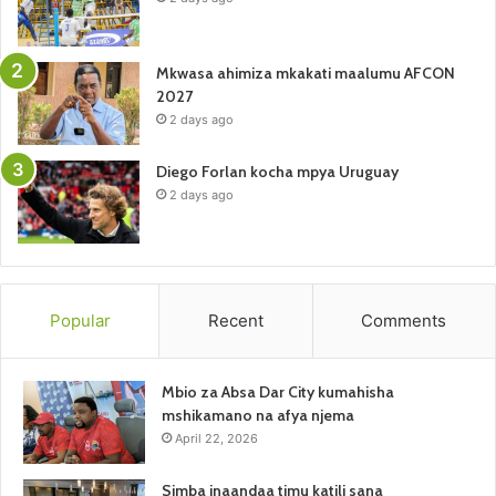
Mkwasa ahimiza mkakati maalumu AFCON
2027
2 days ago
Diego Forlan kocha mpya Uruguay
2 days ago
Popular
Recent
Comments
Mbio za Absa Dar City kumahisha
mshikamano na afya njema
April 22, 2026
Simba inaandaa timu katili sana