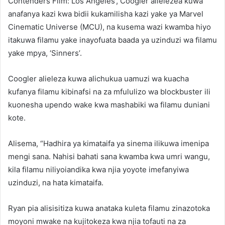
Contenders Film: Los Angeles’, Coogler alielezea kuwa
anafanya kazi kwa bidii kukamilisha kazi yake ya Marvel
Cinematic Universe (MCU), na kusema wazi kwamba hiyo
itakuwa filamu yake inayofuata baada ya uzinduzi wa filamu
yake mpya, ‘Sinners’.
Coogler alieleza kuwa alichukua uamuzi wa kuacha
kufanya filamu kibinafsi na za mfululizo wa blockbuster ili
kuonesha upendo wake kwa mashabiki wa filamu duniani
kote.
Alisema, “Hadhira ya kimataifa ya sinema ilikuwa imenipa
mengi sana. Nahisi bahati sana kwamba kwa umri wangu,
kila filamu niliyoiandika kwa njia yoyote imefanyiwa
uzinduzi, na hata kimataifa.
Ryan pia alisisitiza kuwa anataka kuleta filamu zinazotoka
moyoni mwake na kujitokeza kwa njia tofauti na za