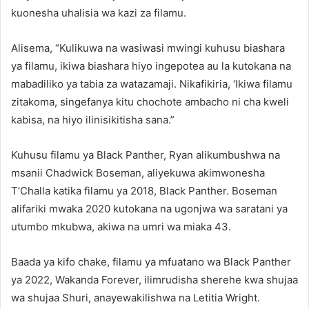
kuonesha uhalisia wa kazi za filamu.
Alisema, “Kulikuwa na wasiwasi mwingi kuhusu biashara
ya filamu, ikiwa biashara hiyo ingepotea au la kutokana na
mabadiliko ya tabia za watazamaji. Nikafikiria, ‘Ikiwa filamu
zitakoma, singefanya kitu chochote ambacho ni cha kweli
kabisa, na hiyo ilinisikitisha sana.”
Kuhusu filamu ya Black Panther, Ryan alikumbushwa na
msanii Chadwick Boseman, aliyekuwa akimwonesha
T’Challa katika filamu ya 2018, Black Panther. Boseman
alifariki mwaka 2020 kutokana na ugonjwa wa saratani ya
utumbo mkubwa, akiwa na umri wa miaka 43.
Baada ya kifo chake, filamu ya mfuatano wa Black Panther
ya 2022, Wakanda Forever, ilimrudisha sherehe kwa shujaa
wa shujaa Shuri, anayewakilishwa na Letitia Wright.