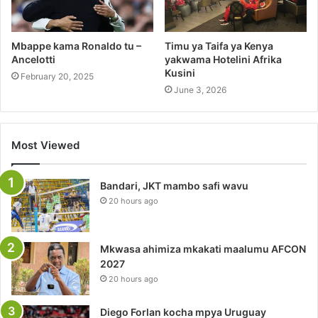
Mbappe kama Ronaldo tu –
Timu ya Taifa ya Kenya
Ancelotti
yakwama Hotelini Afrika
Kusini
February 20, 2025
June 3, 2026
Most Viewed
Bandari, JKT mambo safi wavu
20 hours ago
Mkwasa ahimiza mkakati maalumu AFCON
2027
20 hours ago
Diego Forlan kocha mpya Uruguay