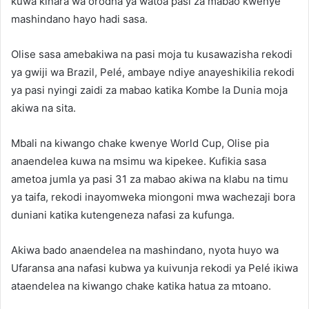
kuwa kinara wa orodha ya watoa pasi za mabao kwenye
mashindano hayo hadi sasa.
Olise sasa amebakiwa na pasi moja tu kusawazisha rekodi
ya gwiji wa Brazil, Pelé, ambaye ndiye anayeshikilia rekodi
ya pasi nyingi zaidi za mabao katika Kombe la Dunia moja
akiwa na sita.
Mbali na kiwango chake kwenye World Cup, Olise pia
anaendelea kuwa na msimu wa kipekee. Kufikia sasa
ametoa jumla ya pasi 31 za mabao akiwa na klabu na timu
ya taifa, rekodi inayomweka miongoni mwa wachezaji bora
duniani katika kutengeneza nafasi za kufunga.
Akiwa bado anaendelea na mashindano, nyota huyo wa
Ufaransa ana nafasi kubwa ya kuivunja rekodi ya Pelé ikiwa
ataendelea na kiwango chake katika hatua za mtoano.