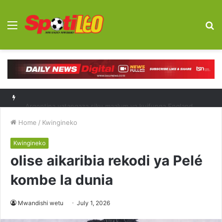
Menu
S
fo
Argentina yatangaza siku maalum ya kuifunga England
Home
/
Kwingineko
Kwingineko
olise aikaribia rekodi ya Pelé
kombe la dunia
Mwandishi wetu
July 1, 2026