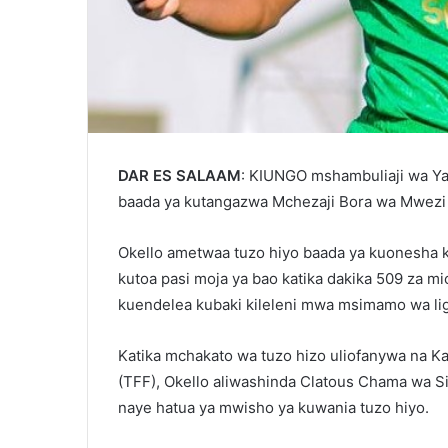
DAR ES SALAAM
: KIUNGO mshambuliaji wa Ya
baada ya kutangazwa Mchezaji Bora wa Mwezi 
Okello ametwaa tuzo hiyo baada ya kuonesha 
kutoa pasi moja ya bao katika dakika 509 za mi
kuendelea kubaki kileleni mwa msimamo wa lig
Katika mchakato wa tuzo hizo uliofanywa na Ka
(TFF), Okello aliwashinda Clatous Chama wa 
naye hatua ya mwisho ya kuwania tuzo hiyo.