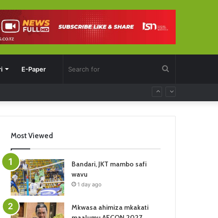
Search
i
E-Paper
for
Most Viewed
Bandari, JKT mambo safi
wavu
1 day ago
Mkwasa ahimiza mkakati
maalumu AFCON 2027