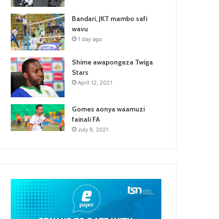
Bandari, JKT mambo safi
wavu
1 day ago
Shime awapongeza Twiga
Stars
April 12, 2021
Gomes aonya waamuzi
fainali FA
July 9, 2021