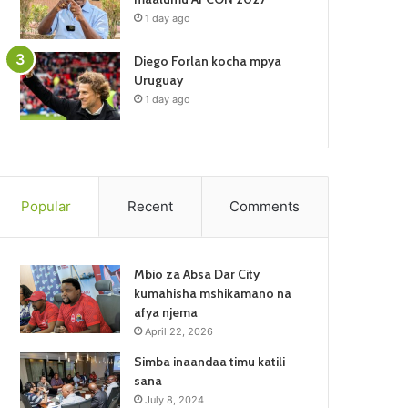
1 day ago
Diego Forlan kocha mpya
Uruguay
1 day ago
Popular
Recent
Comments
Mbio za Absa Dar City
kumahisha mshikamano na
afya njema
April 22, 2026
Simba inaandaa timu katili
sana
July 8, 2024