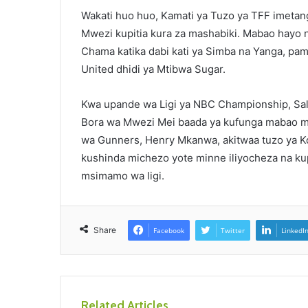
Wakati huo huo, Kamati ya Tuzo ya TFF imetan
Mwezi kupitia kura za mashabiki. Mabao hayo ni
Chama katika dabi kati ya Simba na Yanga, pa
United dhidi ya Mtibwa Sugar.
Kwa upande wa Ligi ya NBC Championship, S
Bora wa Mwezi Mei baada ya kufunga mabao m
wa Gunners, Henry Mkanwa, akitwaa tuzo ya K
kushinda michezo yote minne iliyocheza na ku
msimamo wa ligi.
Share
Facebook
Twitter
LinkedI
Related Articles