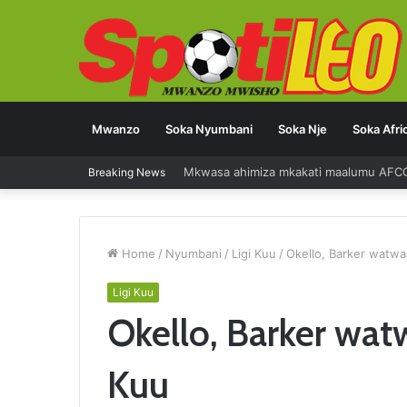
Mwanzo
Soka Nyumbani
Soka Nje
Soka Afri
Breaking News
Diego Forlan kocha mpya Uruguay
Home
/
Nyumbani
/
Ligi Kuu
/
Okello, Barker watwa
Ligi Kuu
Okello, Barker wat
Kuu