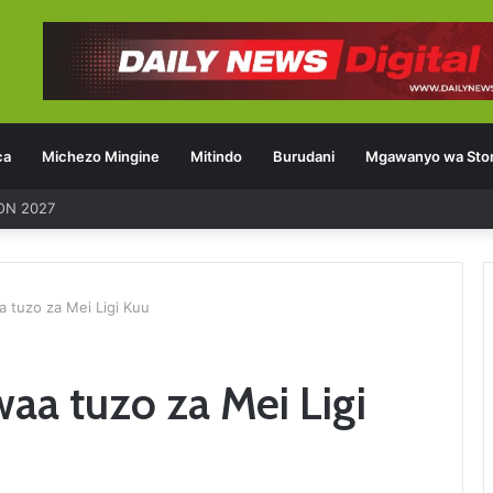
ca
Michezo Mingine
Mitindo
Burudani
Mgawanyo wa Stor
a tuzo za Mei Ligi Kuu
waa tuzo za Mei Ligi