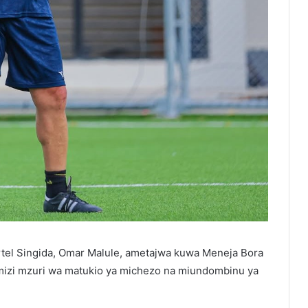
rtel Singida, Omar Malule, ametajwa kuwa Meneja Bora
izi mzuri wa matukio ya michezo na miundombinu ya