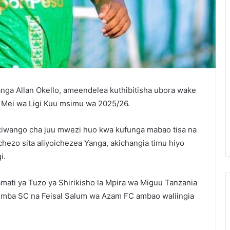
nga Allan Okello, ameendelea kuthibitisha ubora wake
Mei wa Ligi Kuu msimu wa 2025/26.
kiwango cha juu mwezi huo kwa kufunga mabao tisa na
chezo sita aliyoichezea Yanga, akichangia timu hiyo
i.
mati ya Tuzo ya Shirikisho la Mpira wa Miguu Tanzania
Simba SC na Feisal Salum wa Azam FC ambao waliingia