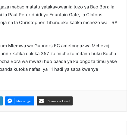
gaza mabao matatu yatakayowania tuzo ya Bao Bora la
 la Paul Peter dhidi ya Fountain Gate, la Clatous
moja na la Christopher Tibandeke katika mchezo wa TRA
alum Mlemwa wa Gunners FC ametangazwa Mchezaji
anne katika dakika 357 za michezo mitano huku Kocha
ocha Bora wa mwezi huo baada ya kuiongoza timu yake
panda kutoka nafasi ya 11 hadi ya saba kwenye
n
Messenger
Share via Email