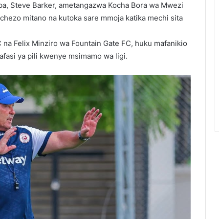
a, Steve Barker, ametangazwa Kocha Bora wa Mwezi
chezo mitano na kutoka sare mmoja katika mechi sita
 na Felix Minziro wa Fountain Gate FC, huku mafanikio
fasi ya pili kwenye msimamo wa ligi.