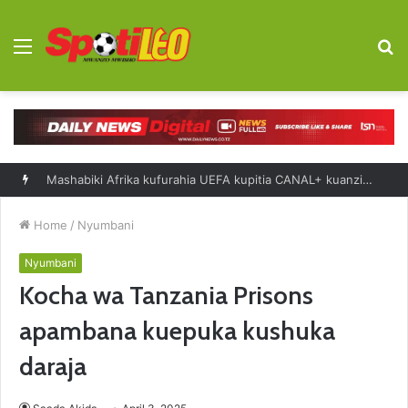
Menu
S
fo
Saliboko: Bendera ya Taifa ilinipa nguvu Scotland
Home
/
Nyumbani
Nyumbani
Kocha wa Tanzania Prisons
apambana kuepuka kushuka
daraja