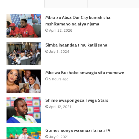
Mbio za Absa Dar City kumahisha
mshikamano na afya njema
April 22, 2026
Simba inaandaa timu katili sana
July 8, 2024
Mke wa Bushoke amwagia sifa mumewe
5 hours ago
Shime awapongeza Twiga Stars
April 12, 2021
Gomes aonya waamuzi fainali FA
July 9, 2021