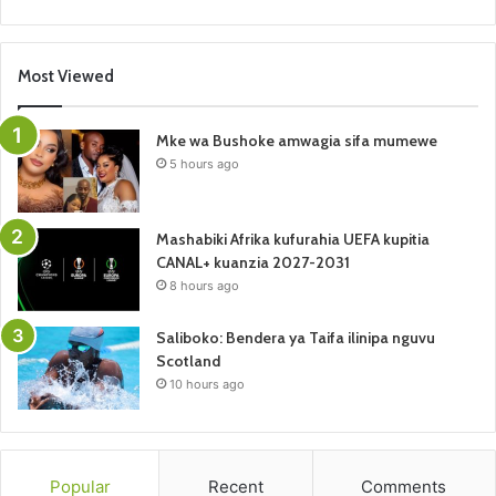
Most Viewed
Mke wa Bushoke amwagia sifa mumewe
5 hours ago
Mashabiki Afrika kufurahia UEFA kupitia
CANAL+ kuanzia 2027-2031
8 hours ago
Saliboko: Bendera ya Taifa ilinipa nguvu
Scotland
10 hours ago
Popular
Recent
Comments