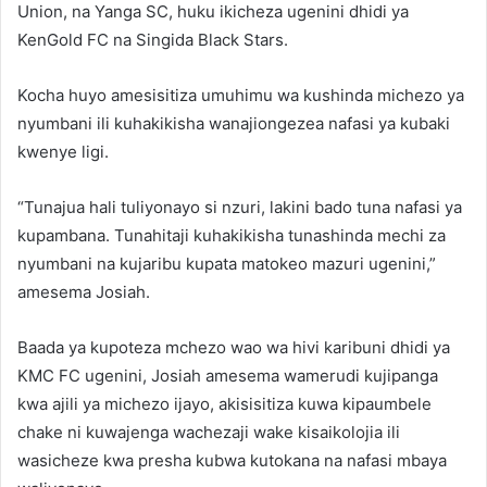
Union, na Yanga SC, huku ikicheza ugenini dhidi ya
KenGold FC na Singida Black Stars.
Kocha huyo amesisitiza umuhimu wa kushinda michezo ya
nyumbani ili kuhakikisha wanajiongezea nafasi ya kubaki
kwenye ligi.
“Tunajua hali tuliyonayo si nzuri, lakini bado tuna nafasi ya
kupambana. Tunahitaji kuhakikisha tunashinda mechi za
nyumbani na kujaribu kupata matokeo mazuri ugenini,”
amesema Josiah.
Baada ya kupoteza mchezo wao wa hivi karibuni dhidi ya
KMC FC ugenini, Josiah amesema wamerudi kujipanga
kwa ajili ya michezo ijayo, akisisitiza kuwa kipaumbele
chake ni kuwajenga wachezaji wake kisaikolojia ili
wasicheze kwa presha kubwa kutokana na nafasi mbaya