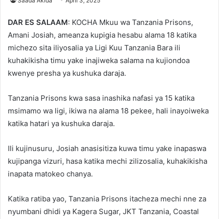
Saada Akida
April 3, 2025
DAR ES SALAAM
: KOCHA Mkuu wa Tanzania Prisons,
Amani Josiah, ameanza kupigia hesabu alama 18 katika
michezo sita iliyosalia ya Ligi Kuu Tanzania Bara ili
kuhakikisha timu yake inajiweka salama na kujiondoa
kwenye presha ya kushuka daraja.
Tanzania Prisons kwa sasa inashika nafasi ya 15 katika
msimamo wa ligi, ikiwa na alama 18 pekee, hali inayoiweka
katika hatari ya kushuka daraja.
Ili kujinusuru, Josiah anasisitiza kuwa timu yake inapaswa
kujipanga vizuri, hasa katika mechi zilizosalia, kuhakikisha
inapata matokeo chanya.
Katika ratiba yao, Tanzania Prisons itacheza mechi nne za
nyumbani dhidi ya Kagera Sugar, JKT Tanzania, Coastal