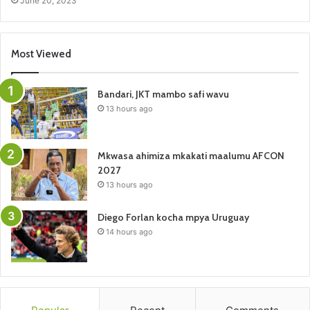
June 20, 2023
Most Viewed
Bandari, JKT mambo safi wavu
13 hours ago
Mkwasa ahimiza mkakati maalumu AFCON
2027
13 hours ago
Diego Forlan kocha mpya Uruguay
14 hours ago