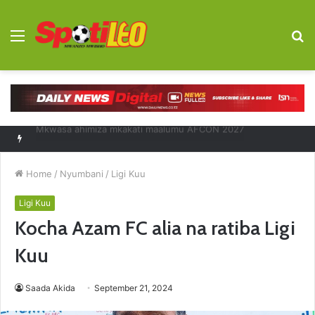
Menu
S
fo
Diego Forlan kocha mpya Uruguay
Home
/
Nyumbani
/
Ligi Kuu
Ligi Kuu
Kocha Azam FC alia na ratiba Ligi
Kuu
Saada Akida
September 21, 2024