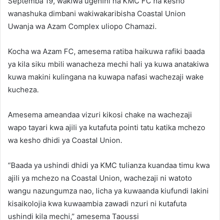
Septemba 19, wakiwa ugenini na KMC FC na kesho
wanashuka dimbani wakiwakaribisha Coastal Union
Uwanja wa Azam Complex uliopo Chamazi.
Kocha wa Azam FC, amesema ratiba haikuwa rafiki baada
ya kila siku mbili wanacheza mechi hali ya kuwa anatakiwa
kuwa makini kulingana na kuwapa nafasi wachezaji wake
kucheza.
Amesema ameandaa vizuri kikosi chake na wachezaji
wapo tayari kwa ajili ya kutafuta pointi tatu katika mchezo
wa kesho dhidi ya Coastal Union.
“Baada ya ushindi dhidi ya KMC tulianza kuandaa timu kwa
ajili ya mchezo na Coastal Union, wachezaji ni watoto
wangu nazungumza nao, licha ya kuwaanda kiufundi lakini
kisaikolojia kwa kuwaambia zawadi nzuri ni kutafuta
ushindi kila mechi,” amesema Taoussi