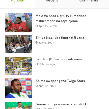
Popular
Recent
Comments
Mbio za Absa Dar City kumahisha
mshikamano na afya njema
April 22, 2026
Simba inaandaa timu katili sana
July 8, 2024
Bandari, JKT mambo safi wavu
13 hours ago
Shime awapongeza Twiga Stars
April 12, 2021
Gomes aonya waamuzi fainali FA