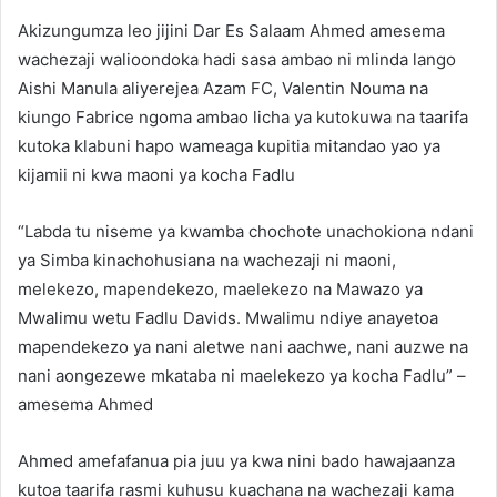
Akizungumza leo jijini Dar Es Salaam Ahmed amesema
wachezaji walioondoka hadi sasa ambao ni mlinda lango
Aishi Manula aliyerejea Azam FC, Valentin Nouma na
kiungo Fabrice ngoma ambao licha ya kutokuwa na taarifa
kutoka klabuni hapo wameaga kupitia mitandao yao ya
kijamii ni kwa maoni ya kocha Fadlu
“Labda tu niseme ya kwamba chochote unachokiona ndani
ya Simba kinachohusiana na wachezaji ni maoni,
melekezo, mapendekezo, maelekezo na Mawazo ya
Mwalimu wetu Fadlu Davids. Mwalimu ndiye anayetoa
mapendekezo ya nani aletwe nani aachwe, nani auzwe na
nani aongezewe mkataba ni maelekezo ya kocha Fadlu” –
amesema Ahmed
Ahmed amefafanua pia juu ya kwa nini bado hawajaanza
kutoa taarifa rasmi kuhusu kuachana na wachezaji kama