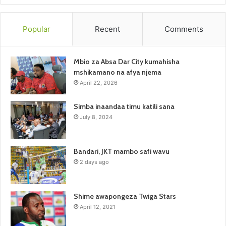
Popular
Recent
Comments
Mbio za Absa Dar City kumahisha
mshikamano na afya njema
April 22, 2026
Simba inaandaa timu katili sana
July 8, 2024
Bandari, JKT mambo safi wavu
2 days ago
Shime awapongeza Twiga Stars
April 12, 2021