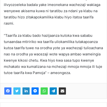
ilivyozoeleka badala yake imeonekana wachezaji wakiaga
wenyewe akisema kuwa ni taratibu za ndani ya klabu na
taratibu hizo zitakapokamilika klabu hiyo itatoa taarifa
rasmi.
“Taarifa za klabu bado hazijaanza kutoka kwa sababu
tunaandaa mtiririko wa taarifa uliokamilika tutakapoanza
kutoa taarifa tuwe na orodha yote ya wachezaji tulioachana
nao na orodha ya wacezaji wote wapya ambao wameingia
kwenye kikosi chetu. Kwa hiyo kwa sasa tupo kwenye
mchakato wa kumalizana na mchezaji mmoja mmoja ili tuje
tutoe taarifa kwa Pamoja” – ameongeza.