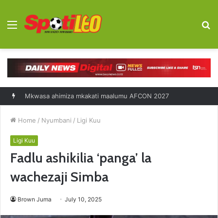
Menu
S
fo
Mkwasa ahimiza mkakati maalumu AFCON 2027
Home
/
Nyumbani
/
Ligi Kuu
Ligi Kuu
Fadlu ashikilia ‘panga’ la
wachezaji Simba
Brown Juma
July 10, 2025