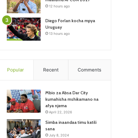
12 hours ago
Diego Forlan kocha mpya
Uruguay
13 hours ago
Popular
Recent
Comments
Mbio za Absa Dar City
kumahisha mshikamano na
afya njema
April 22, 2026
Simba inaandaa timu katili
sana
July 8, 2024