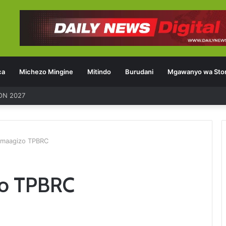
ca
Michezo Mingine
Mitindo
Burudani
Mgawanyo wa Stor
ON 2027
 maagizo TPBRC
zo TPBRC