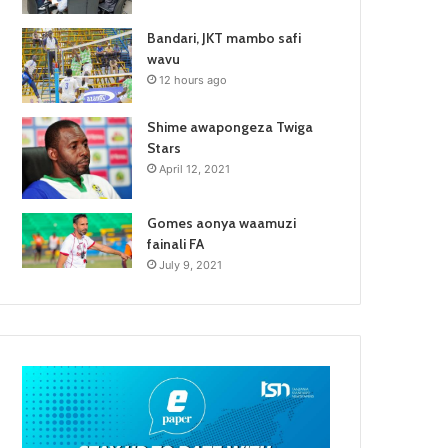
Bandari, JKT mambo safi
wavu
12 hours ago
Shime awapongeza Twiga
Stars
April 12, 2021
Gomes aonya waamuzi
fainali FA
July 9, 2021