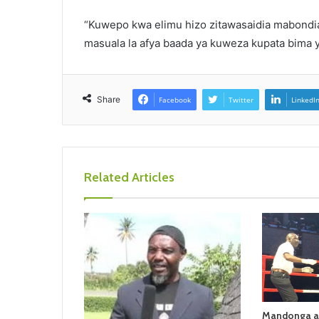
“Kuwepo kwa elimu hizo zitawasaidia mabondia w
masuala la afya baada ya kuweza kupata bima 
Share
Facebook
Twitter
LinkedI
Related Articles
Mandonga aji