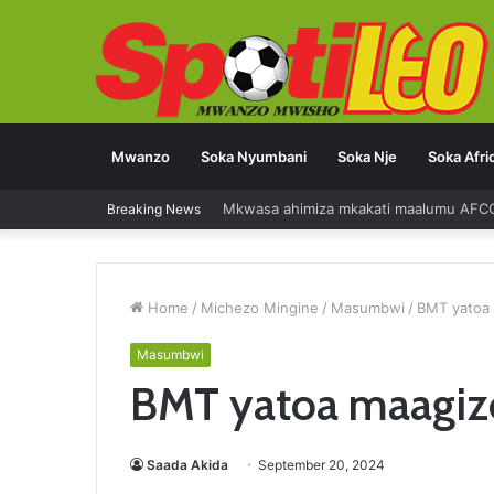
Mwanzo
Soka Nyumbani
Soka Nje
Soka Afri
Mkwasa ahimiza mkakati maalumu AFC
Breaking News
Home
/
Michezo Mingine
/
Masumbwi
/
BMT yatoa
Masumbwi
BMT yatoa maagi
Saada Akida
September 20, 2024