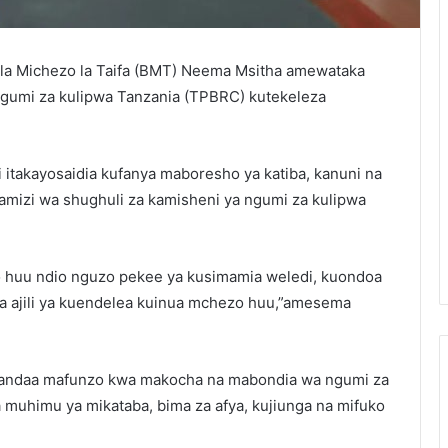
la Michezo la Taifa (BMT) Neema Msitha amewataka
Ngumi za kulipwa Tanzania (TPBRC) kutekeleza
itakayosaidia kufanya maboresho ya katiba, kanuni na
amizi wa shughuli za kamisheni ya ngumi za kulipwa
 huu ndio nguzo pekee ya kusimamia weledi, kuondoa
 ajili ya kuendelea kuinua mchezo huu,”amesema
andaa mafunzo kwa makocha na mabondia wa ngumi za
muhimu ya mikataba, bima za afya, kujiunga na mifuko