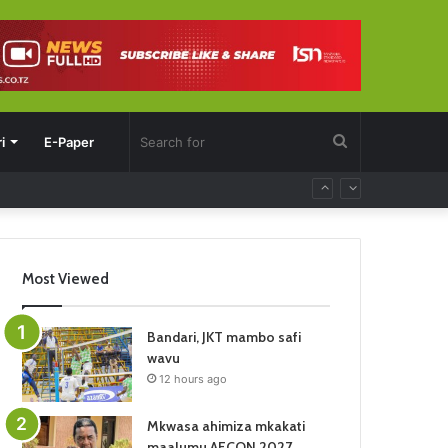
Search
i
E-Paper
for
Most Viewed
Bandari, JKT mambo safi
wavu
12 hours ago
Mkwasa ahimiza mkakati
maalumu AFCON 2027