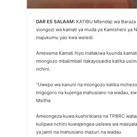
DAR ES SALAAM:
KATIBU Mtendaji wa Baraza 
viongozi wa kamati ya muda ya Kamisheni ya 
majukumu yao kwa weledi.
Amesema Kamati hiyo inatakiwa kuunda kamati 
miongozo mbalimbali itakayosaidia katika usim
nchini.
“Uwepo wa kanuni na miongozo katika mchezo
migogoro na kujenga mahusiano na wadau, kwa
Msitha
Ameongeza kuwa kushirikiana na TPBRC wata
kulipwa nchini kuwajengea uelewa wa masuala 
ya jamii na mahusiano mazuri na wadau.