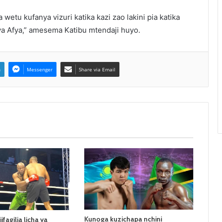
etu kufanya vizuri katika kazi zao lakini pia katika
ya Afya,” amesema Katibu mtendaji huyo.
n
Messenger
Share via Email
Kunoga kuzichapa nchini
fagilia licha ya