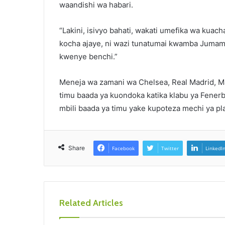
waandishi wa habari.
“Lakini, isivyo bahati, wakati umefika wa kuac
kocha ajaye, ni wazi tunatumai kwamba Jumamo
kwenye benchi.”
Meneja wa zamani wa Chelsea, Real Madrid, M
timu baada ya kuondoka katika klabu ya Fener
mbili baada ya timu yake kupoteza mechi ya pla
Share
Facebook
Twitter
LinkedI
Related Articles