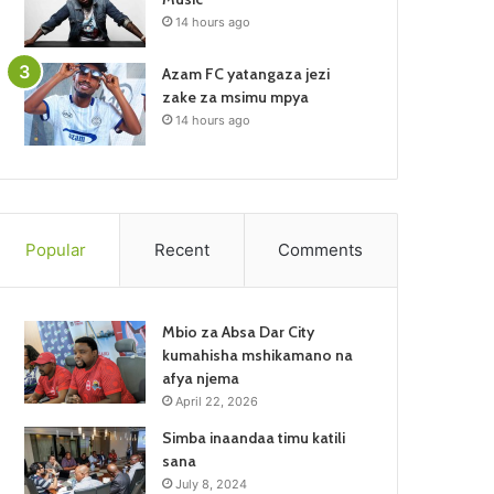
14 hours ago
Azam FC yatangaza jezi
zake za msimu mpya
14 hours ago
Popular
Recent
Comments
Mbio za Absa Dar City
kumahisha mshikamano na
afya njema
April 22, 2026
Simba inaandaa timu katili
sana
July 8, 2024