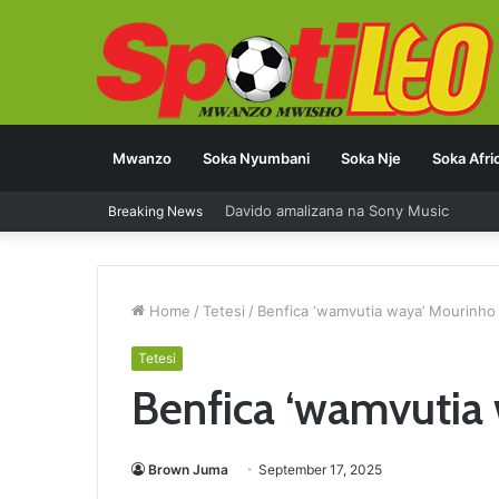
Mwanzo
Soka Nyumbani
Soka Nje
Soka Afri
Davido amalizana na Sony Music
Breaking News
Home
/
Tetesi
/
Benfica ‘wamvutia waya’ Mourinho
Tetesi
Benfica ‘wamvutia
Brown Juma
September 17, 2025