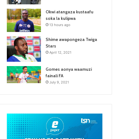
Okwi atangaza kustaafu
soka la kulipwa
13 hours ago
Shime awapongeza Twiga
Stars
April 12, 2021
Gomes aonya waamuzi
fainali FA
July 9, 2021