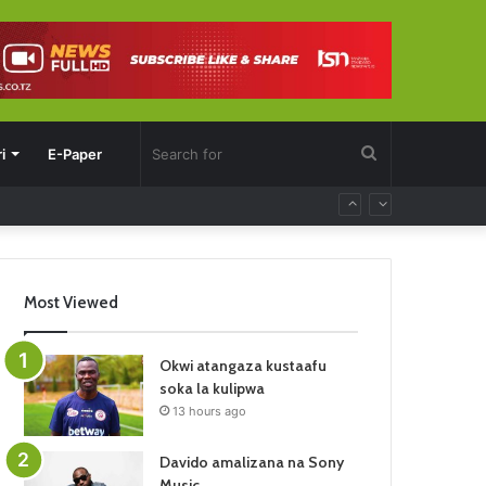
Search
i
E-Paper
for
Most Viewed
Okwi atangaza kustaafu
soka la kulipwa
13 hours ago
Davido amalizana na Sony
Music