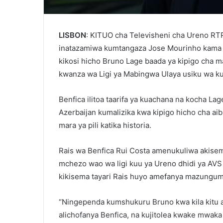
LISBON
: KITUO cha Televisheni cha Ureno RTP
inatazamiwa kumtangaza Jose Mourinho kama 
kikosi hicho Bruno Lage baada ya kipigo cha
kwanza wa Ligi ya Mabingwa Ulaya usiku wa ku
Benfica ilitoa taarifa ya kuachana na kocha L
Azerbaijan kumalizika kwa kipigo hicho cha aib
mara ya pili katika historia.
Rais wa Benfica Rui Costa amenukuliwa akisema
mchezo wao wa ligi kuu ya Ureno dhidi ya AV
kikisema tayari Rais huyo amefanya mazungumzo
“Ningependa kumshukuru Bruno kwa kila kitu ali
alichofanya Benfica, na kujitolea kwake mwaka