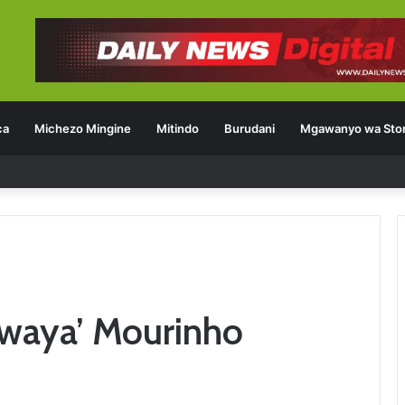
ca
Michezo Mingine
Mitindo
Burudani
Mgawanyo wa Stor
 waya’ Mourinho