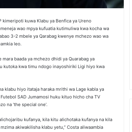
 kimeripoti kuwa Klabu ya Benfica ya Ureno
meneja wao mpya kufuatia kutimuliwa kwa kocha wa
 mabao 3-2 mbele ya Qarabag kwenye mchezo wao wa
amkia leo.
age mara baada ya mchezo dhidi ya Quarabag ya
u kutoka kwa timu ndogo inayoshiriki Ligi hiyo kwa
 klabu hiyo itataja haraka mrithi wa Lage kabla ya
S Futebol SAD Jumamosi huku kituo hicho cha TV
 na ‘the special one’.
chojaribu kufanya, kila kitu alichotaka kufanya na kila
 mzima akiwakilisha klabu yetu,” Costa aliwaambia