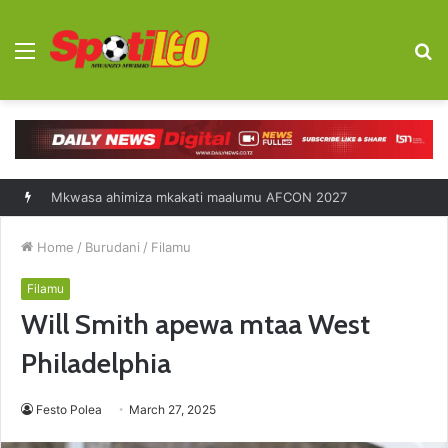
Menu
S
fo
Diego Forlan kocha mpya Uruguay
Home
/
Burudani
/
Filamu
Filamu
Will Smith apewa mtaa West
Philadelphia
Festo Polea
March 27, 2025