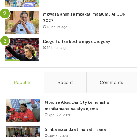
Mkwasa ahimiza mkakati maalumu AFCON
2027
18 hours ago
Diego Forlan kocha mpya Uruguay
19 hours ago
Popular
Recent
Comments
Mbio za Absa Dar City kumahisha
mshikamano na afya njema
April 22, 2026
Simba inaandaa timu katili sana
July 8, 2024