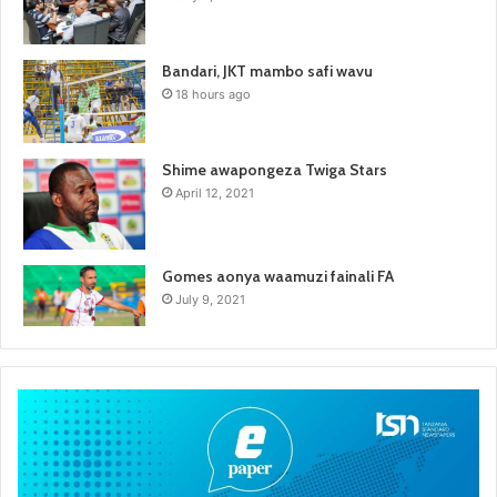
Bandari, JKT mambo safi wavu
18 hours ago
Shime awapongeza Twiga Stars
April 12, 2021
Gomes aonya waamuzi fainali FA
July 9, 2021