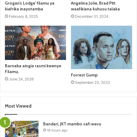
Grogan’s Lodge’ filamu ya
Angelina Jolie, Brad Pitt
kiafrika inayotamba
waafikiana kuhusu talaka
February 8, 2025
December 31, 2024
Barnaba aingia rasmi kwenye
Filamu,
Forrest Gump
June 24, 2026
September 23, 2023
Most Viewed
Bandari, JKT mambo safi wavu
18 hours ago