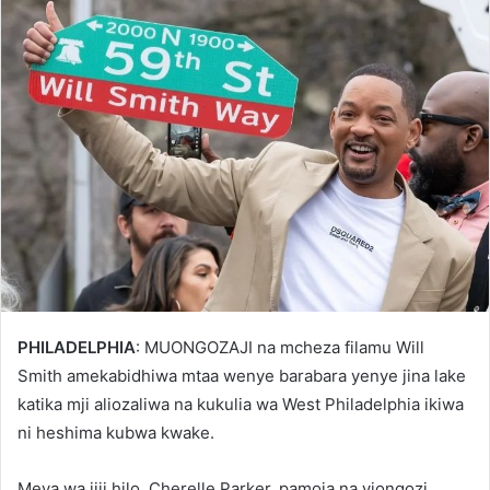
PHILADELPHIA
: MUONGOZAJI na mcheza filamu Will
Smith amekabidhiwa mtaa wenye barabara yenye jina lake
katika mji aliozaliwa na kukulia wa West Philadelphia ikiwa
ni heshima kubwa kwake.
Meya wa jiji hilo, Cherelle Parker, pamoja na viongozi