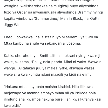
wengine, walisherehekea na muigizaji huyo aliyeshinda
tuzo ya Oscar na mwanamuziki aliyeshinda Grammy nyingi
kupitia wimbo wa ‘Summertime,’ ‘Men In Black,’ na ‘Gettin’
Jiggy Wit It.’
Eneo lilpowekwa jina la staa huyo ni sehemu ya 59th ya
Mtaa karibu na shule ya sekondari aliyosoma.
Katika sherehe hiyo, Smith alitoa shukrani nyingi kwa mji
wake, akisema, “Philly, nakupenda. Mimi ni wako. Wewe ni
wangu.” Alitafakari juu ya malezi yake, akiwapa wazazi
wake sifa kwa kumtia ndani maadili ya bidii na elimu.
“Hakuna mtu anayepata maisha kirahisi. Hilo lilikuwa
mojawapo ya mambo ambayo mitaa hii ya Philadelphia
ilinifundisha: kwamba hakuna bure il ani kwa kufanya kazi
kwa bidii.”