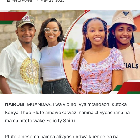
Festo Polea
May 28, 2025
NAIROBI
: MUANDAAJI wa vipindi vya mtandaoni kutoka
Kenya Thee Pluto ameweka wazi namna alivyoachana na
mama mtoto wake Felicity Shiru.
Pluto amesema namna alivyoshindwa kuendelea na