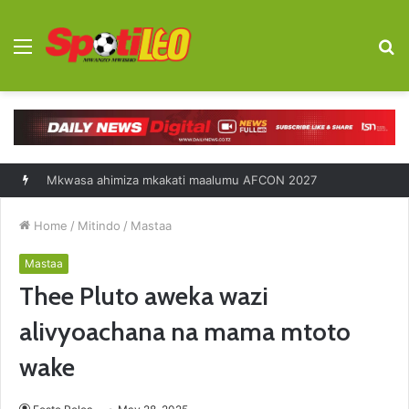
Menu
S
fo
Mkwasa ahimiza mkakati maalumu AFCON 2027
Home
/
Mitindo
/
Mastaa
Mastaa
Thee Pluto aweka wazi
alivyoachana na mama mtoto
wake