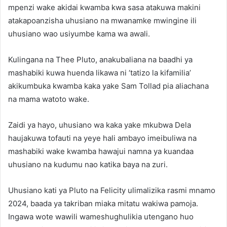
mpenzi wake akidai kwamba kwa sasa atakuwa makini
atakapoanzisha uhusiano na mwanamke mwingine ili
uhusiano wao usiyumbe kama wa awali.
Kulingana na Thee Pluto, anakubaliana na baadhi ya
mashabiki kuwa huenda likawa ni ‘tatizo la kifamilia’
akikumbuka kwamba kaka yake Sam Tollad pia aliachana
na mama watoto wake.
Zaidi ya hayo, uhusiano wa kaka yake mkubwa Dela
haujakuwa tofauti na yeye hali ambayo imeibuliwa na
mashabiki wake kwamba hawajui namna ya kuandaa
uhusiano na kudumu nao katika baya na zuri.
Uhusiano kati ya Pluto na Felicity ulimalizika rasmi mnamo
2024, baada ya takriban miaka mitatu wakiwa pamoja.
Ingawa wote wawili wameshughulikia utengano huo