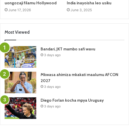
uongozaji filamu Hollywood
India inayoisha leo usiku
June 17, 2026
June 3, 2025
Most Viewed
Bandari, JKT mambo safi wavu
3 days ago
Mkwasa ahimiza mkakati maalumu AFCON
2027
3 days ago
Diego Forlan kocha mpya Uruguay
3 days ago