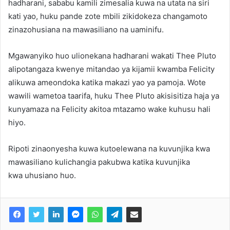
hadharani, sababu kamili zimesalia kuwa na utata na siri
kati yao, huku pande zote mbili zikidokeza changamoto
zinazohusiana na mawasiliano na uaminifu.
Mgawanyiko huo ulionekana hadharani wakati Thee Pluto
alipotangaza kwenye mitandao ya kijamii kwamba Felicity
alikuwa ameondoka katika makazi yao ya pamoja. Wote
wawili wametoa taarifa, huku Thee Pluto akisisitiza haja ya
kunyamaza na Felicity akitoa mtazamo wake kuhusu hali
hiyo.
Ripoti zinaonyesha kuwa kutoelewana na kuvunjika kwa
mawasiliano kulichangia pakubwa katika kuvunjika
kwa uhusiano huo.