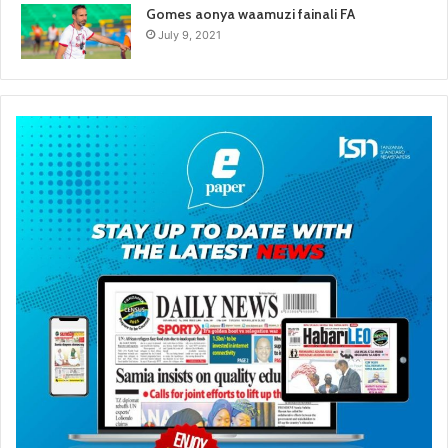
Gomes aonya waamuzi fainali FA
July 9, 2021