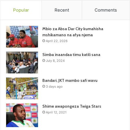
Popular
Recent
Comments
Mbio za Absa Dar City kumahisha
mshikamano na afya njema
April 22, 2026
Simba inaandaa timu katili sana
July 8, 2024
Bandari, JKT mambo safi wavu
3 days ago
Shime awapongeza Twiga Stars
April 12, 2021