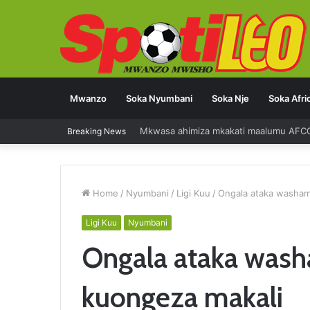
Mwanzo
Soka Nyumbani
Soka Nje
Soka Afri
Mkwasa ahimiza mkakati maalumu AFC
Breaking News
Home
/
Nyumbani
/
Ligi Kuu
/
Ongala ataka washam
Ligi Kuu
Nyumbani
Ongala ataka wash
kuongeza makali