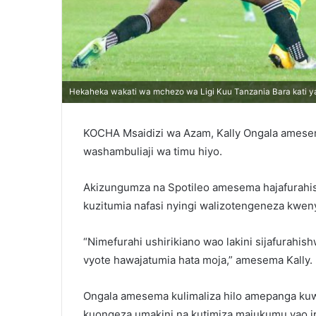
Hekaheka wakati wa mchezo wa Ligi Kuu Tanzania Bara kati y
KOCHA Msaidizi wa Azam, Kally Ongala amesem
washambuliaji wa timu hiyo.
Akizungumza na Spotileo amesema hajafurahi
kuzitumia nafasi nyingi walizotengeneza kwen
“Nimefurahi ushirikiano wao lakini sijafurahish
vyote hawajatumia hata moja,” amesema Kally.
Ongala amesema kulimaliza hilo amepanga ku
kuongeza umakini na kutimiza majukumu yao i