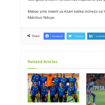
Mabao yote mawili ya Azam katika mchezo na 
Malickuo Ndoye.
Share
Facebook
Twitter
LinkedI
Related Articles