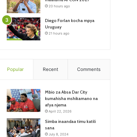
20 hours ago
Diego Forlan kocha mpya
Uruguay
21 hours ago
Popular
Recent
Comments
Mbio za Absa Dar City
kumahisha mshikamano na
afya njema
April 22, 2026
Simba inaandaa timu katili
sana
July 8, 2024