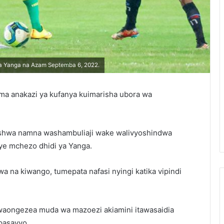
a Yanga na Azam Septemba 6, 2022.
a anakazi ya kufanya kuimarisha ubora wa
shwa namna washambuliaji wake walivyoshindwa
ye mchezo dhidi ya Yanga.
wa na kiwango, tumepata nafasi nyingi katika vipindi
waongezea muda wa mazoezi akiamini itawasaidia
pasavyo.