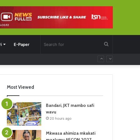
Search
i
E-Paper
for
Most Viewed
Bandari, JKT mambo safi
wavu
20 hours ago
Mkwasa ahimiza mkakati
maalumu AFCON 2027