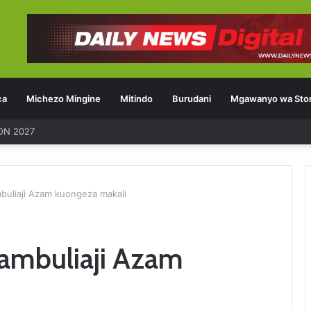
ca
Michezo Mingine
Mitindo
Burudani
Mgawanyo wa Stor
ON 2027
buliaji Azam kuongeza makali
ambuliaji Azam