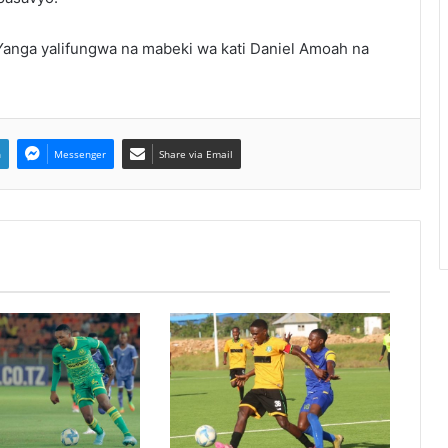
Yanga yalifungwa na mabeki wa kati Daniel Amoah na
n
Messenger
Share via Email