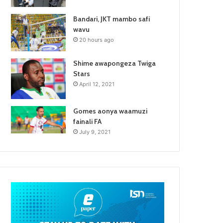
Bandari, JKT mambo safi
wavu
20 hours ago
Shime awapongeza Twiga
Stars
April 12, 2021
Gomes aonya waamuzi
fainali FA
July 9, 2021