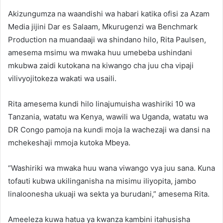
Akizungumza na waandishi wa habari katika ofisi za Azam
Media jijini Dar es Salaam, Mkurugenzi wa Benchmark
Production na muandaaji wa shindano hilo, Rita Paulsen,
amesema msimu wa mwaka huu umebeba ushindani
mkubwa zaidi kutokana na kiwango cha juu cha vipaji
vilivyojitokeza wakati wa usaili.
Rita amesema kundi hilo linajumuisha washiriki 10 wa
Tanzania, watatu wa Kenya, wawili wa Uganda, watatu wa
DR Congo pamoja na kundi moja la wachezaji wa dansi na
mchekeshaji mmoja kutoka Mbeya.
“Washiriki wa mwaka huu wana viwango vya juu sana. Kuna
tofauti kubwa ukilinganisha na misimu iliyopita, jambo
linaloonesha ukuaji wa sekta ya burudani,” amesema Rita.
Ameeleza kuwa hatua ya kwanza kambini itahusisha