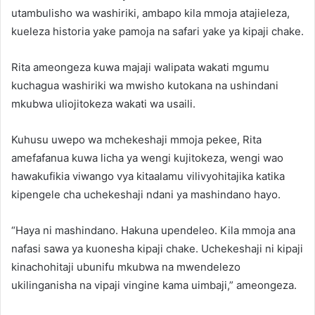
utambulisho wa washiriki, ambapo kila mmoja atajieleza,
kueleza historia yake pamoja na safari yake ya kipaji chake.
Rita ameongeza kuwa majaji walipata wakati mgumu
kuchagua washiriki wa mwisho kutokana na ushindani
mkubwa uliojitokeza wakati wa usaili.
Kuhusu uwepo wa mchekeshaji mmoja pekee, Rita
amefafanua kuwa licha ya wengi kujitokeza, wengi wao
hawakufikia viwango vya kitaalamu vilivyohitajika katika
kipengele cha uchekeshaji ndani ya mashindano hayo.
“Haya ni mashindano. Hakuna upendeleo. Kila mmoja ana
nafasi sawa ya kuonesha kipaji chake. Uchekeshaji ni kipaji
kinachohitaji ubunifu mkubwa na mwendelezo
ukilinganisha na vipaji vingine kama uimbaji,” ameongeza.