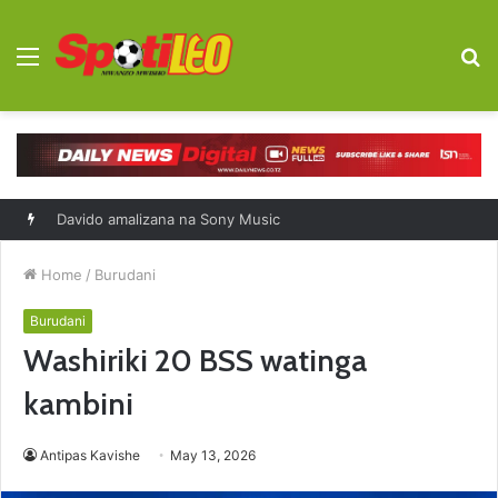
Menu
S
fo
Davido amalizana na Sony Music
Home
/
Burudani
Burudani
Washiriki 20 BSS watinga
kambini
Antipas Kavishe
May 13, 2026