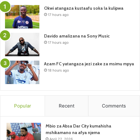
Okwi atangaza kustaafu soka la kulipwa
17 hours ago
Davido amalizana na Sony Music
17 hours ago
Azam FC yatangaza jezi zake za msimu mpya
18 hours ago
Popular
Recent
Comments
Mbio za Absa Dar City kumahisha
mshikamano na afya njema
April 22, 2026