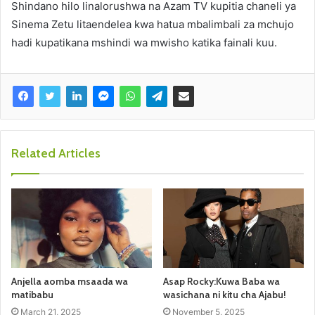
Shindano hilo linalorushwa na Azam TV kupitia chaneli ya
Sinema Zetu litaendelea kwa hatua mbalimbali za mchujo
hadi kupatikana mshindi wa mwisho katika fainali kuu.
Related Articles
Anjella aomba msaada wa
Asap Rocky:Kuwa Baba wa
matibabu
wasichana ni kitu cha Ajabu!
March 21, 2025
November 5, 2025