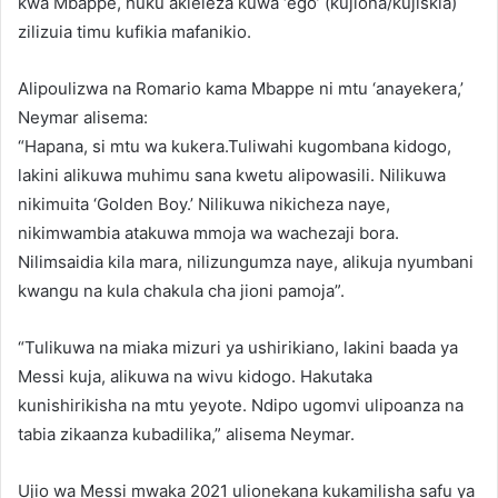
kwa Mbappe, huku akieleza kuwa ‘ego’ (kujiona/kujiskia)
zilizuia timu kufikia mafanikio.
Alipoulizwa na Romario kama Mbappe ni mtu ‘anayekera,’
Neymar alisema:
“Hapana, si mtu wa kukera.Tuliwahi kugombana kidogo,
lakini alikuwa muhimu sana kwetu alipowasili. Nilikuwa
nikimuita ‘Golden Boy.’ Nilikuwa nikicheza naye,
nikimwambia atakuwa mmoja wa wachezaji bora.
Nilimsaidia kila mara, nilizungumza naye, alikuja nyumbani
kwangu na kula chakula cha jioni pamoja”.
“Tulikuwa na miaka mizuri ya ushirikiano, lakini baada ya
Messi kuja, alikuwa na wivu kidogo. Hakutaka
kunishirikisha na mtu yeyote. Ndipo ugomvi ulipoanza na
tabia zikaanza kubadilika,” alisema Neymar.
Ujio wa Messi mwaka 2021 ulionekana kukamilisha safu ya