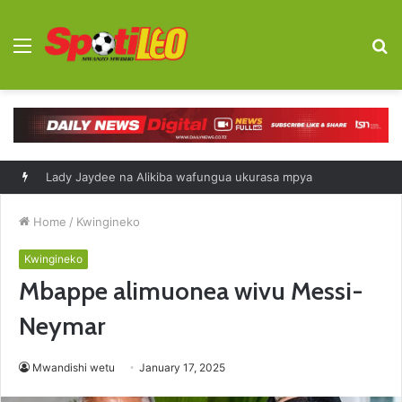
Menu
S
fo
Lady Jaydee na Alikiba wafungua ukurasa mpya
Home
/
Kwingineko
Kwingineko
Mbappe alimuonea wivu Messi-
Neymar
Mwandishi wetu
January 17, 2025