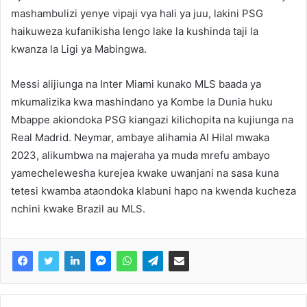
mashambulizi yenye vipaji vya hali ya juu, lakini PSG
haikuweza kufanikisha lengo lake la kushinda taji la
kwanza la Ligi ya Mabingwa.
Messi alijiunga na Inter Miami kunako MLS baada ya
mkumalizika kwa mashindano ya Kombe la Dunia huku
Mbappe akiondoka PSG kiangazi kilichopita na kujiunga na
Real Madrid. Neymar, ambaye alihamia Al Hilal mwaka
2023, alikumbwa na majeraha ya muda mrefu ambayo
yamechelewesha kurejea kwake uwanjani na sasa kuna
tetesi kwamba ataondoka klabuni hapo na kwenda kucheza
nchini kwake Brazil au MLS.