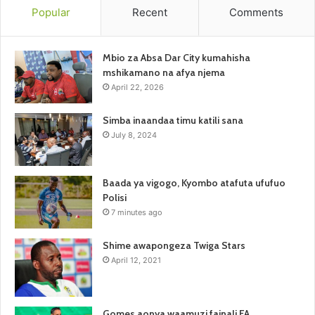
Popular
Recent
Comments
Mbio za Absa Dar City kumahisha
mshikamano na afya njema
April 22, 2026
Simba inaandaa timu katili sana
July 8, 2024
Baada ya vigogo, Kyombo atafuta ufufuo
Polisi
7 minutes ago
Shime awapongeza Twiga Stars
April 12, 2021
Gomes aonya waamuzi fainali FA