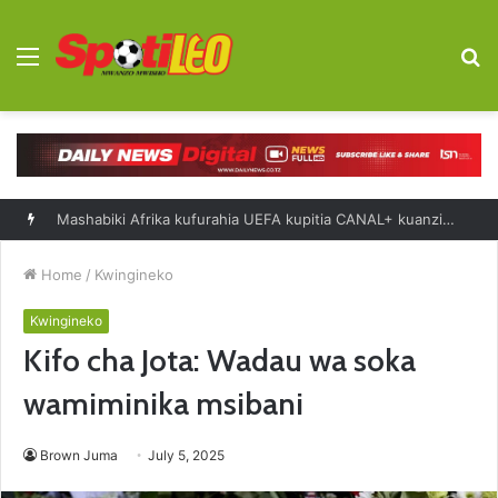
Menu
S
fo
Mashabiki Afrika kufurahia UEFA kupitia CANAL+ kuanzia 2027-2031
Home
/
Kwingineko
Kwingineko
Kifo cha Jota: Wadau wa soka
wamiminika msibani
Brown Juma
July 5, 2025