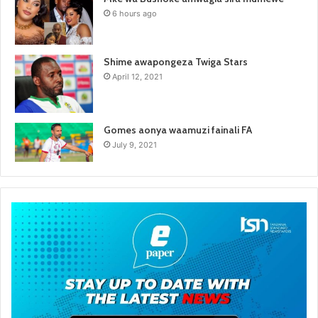
6 hours ago
Shime awapongeza Twiga Stars
April 12, 2021
Gomes aonya waamuzi fainali FA
July 9, 2021