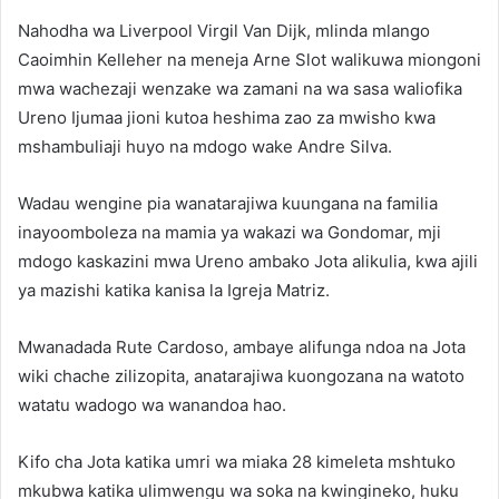
Nahodha wa Liverpool Virgil Van Dijk, mlinda mlango
Caoimhin Kelleher na meneja Arne Slot walikuwa miongoni
mwa wachezaji wenzake wa zamani na wa sasa waliofika
Ureno Ijumaa jioni kutoa heshima zao za mwisho kwa
mshambuliaji huyo na mdogo wake Andre Silva.
Wadau wengine pia wanatarajiwa kuungana na familia
inayoomboleza na mamia ya wakazi wa Gondomar, mji
mdogo kaskazini mwa Ureno ambako Jota alikulia, kwa ajili
ya mazishi katika kanisa la Igreja Matriz.
Mwanadada Rute Cardoso, ambaye alifunga ndoa na Jota
wiki chache zilizopita, anatarajiwa kuongozana na watoto
watatu wadogo wa wanandoa hao.
Kifo cha Jota katika umri wa miaka 28 kimeleta mshtuko
mkubwa katika ulimwengu wa soka na kwingineko, huku