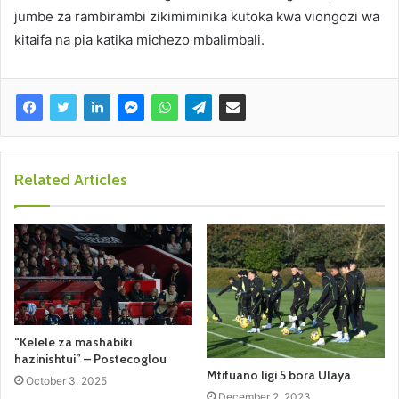
jumbe za rambirambi zikimiminika kutoka kwa viongozi wa
kitaifa na pia katika michezo mbalimbali.
Related Articles
“Kelele za mashabiki
hazinishtui” – Postecoglou
Mtifuano ligi 5 bora Ulaya
October 3, 2025
December 2, 2023