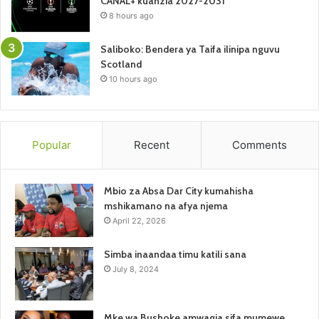
CANAL+ kuanzia 2027-2031
8 hours ago
Saliboko: Bendera ya Taifa ilinipa nguvu
Scotland
10 hours ago
Popular
Recent
Comments
Mbio za Absa Dar City kumahisha
mshikamano na afya njema
April 22, 2026
Simba inaandaa timu katili sana
July 8, 2024
Mke wa Bushoke amwagia sifa mumewe