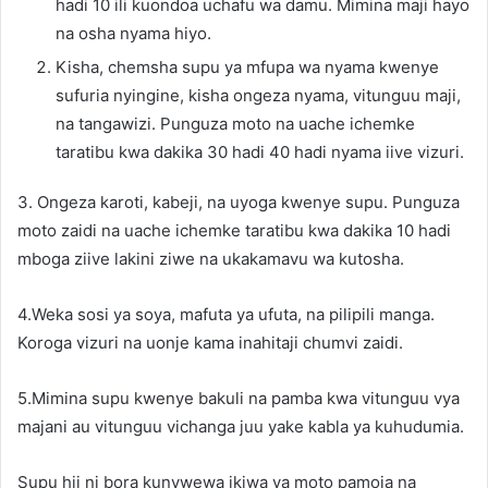
hadi 10 ili kuondoa uchafu wa damu. Mimina maji hayo
na osha nyama hiyo.
Kisha, chemsha supu ya mfupa wa nyama kwenye
sufuria nyingine, kisha ongeza nyama, vitunguu maji,
na tangawizi. Punguza moto na uache ichemke
taratibu kwa dakika 30 hadi 40 hadi nyama iive vizuri.
3. Ongeza karoti, kabeji, na uyoga kwenye supu. Punguza
moto zaidi na uache ichemke taratibu kwa dakika 10 hadi
mboga ziive lakini ziwe na ukakamavu wa kutosha.
4.Weka sosi ya soya, mafuta ya ufuta, na pilipili manga.
Koroga vizuri na uonje kama inahitaji chumvi zaidi.
5.Mimina supu kwenye bakuli na pamba kwa vitunguu vya
majani au vitunguu vichanga juu yake kabla ya kuhudumia.
Supu hii ni bora kunywewa ikiwa ya moto pamoja na