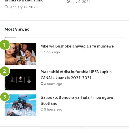
afariki kwa kula sumu
July 9, 2024
February 12, 2026
Most Viewed
Mke wa Bushoke amwagia sifa mumewe
1 hour ago
Mashabiki Afrika kufurahia UEFA kupitia
CANAL+ kuanzia 2027-2031
3 hours ago
Saliboko: Bendera ya Taifa ilinipa nguvu
Scotland
5 hours ago