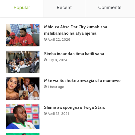
Popular
Recent
Comments
Mbio za Absa Dar City kumahisha
mshikamano na afya njema
April 22, 2026
Simba inaandaa timu katili sana
July 8, 2024
Mke wa Bushoke amwagia sifa mumewe
1 hour ago
Shime awapongeza Twiga Stars
April 12, 2021