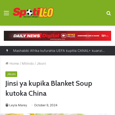
Menu
S
fo
Saliboko: Bendera ya Taifa ilinipa nguvu Scotland
Home
/
Mitindo
/
Jikoni
Jikoni
Jinsi ya kupika Blanket Soup
kutoka China
Leyla Marey
October 9, 2024