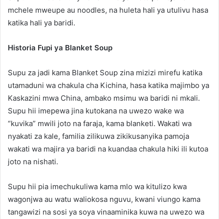
mchele mweupe au noodles, na huleta hali ya utulivu hasa
katika hali ya baridi.
Historia Fupi ya Blanket Soup
Supu za jadi kama Blanket Soup zina mizizi mirefu katika
utamaduni wa chakula cha Kichina, hasa katika majimbo ya
Kaskazini mwa China, ambako msimu wa baridi ni mkali.
Supu hii imepewa jina kutokana na uwezo wake wa
“kuvika” mwili joto na faraja, kama blanketi. Wakati wa
nyakati za kale, familia zilikuwa zikikusanyika pamoja
wakati wa majira ya baridi na kuandaa chakula hiki ili kutoa
joto na nishati.
Supu hii pia imechukuliwa kama mlo wa kitulizo kwa
wagonjwa au watu waliokosa nguvu, kwani viungo kama
tangawizi na sosi ya soya vinaaminika kuwa na uwezo wa