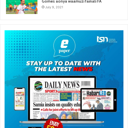
Gomes aonya waamuzi fainali FA
July 9, 2021