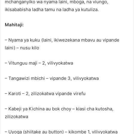
mchanganyiko wa nyama laini, mboga, na viungo,
ikisababisha ladha tamu na ladha ya kutuliza.
Mahitaji:
– Nyama ya kuku (laini, ikiwezekana mbavu au vipande
laini) – nusu kilo
– Vitunguu maji – 2, vilivyokatwa
– Tangawizi mbichi – vipande 3, vilivyokatwa
– Karoti – 2, zilizokatwa vipande virefu
– Kabeji ya Kichina au bok choy – kiasi cha kutosha,
zilizokatwa
– Uyoga (shiitake au button) – kikombe 1, vilivyokatwa