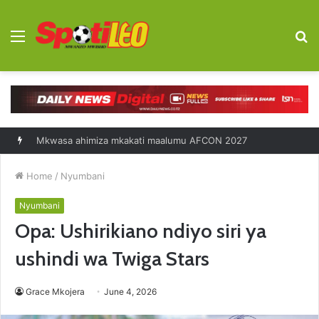
Menu
S
fo
Diego Forlan kocha mpya Uruguay
Home
/
Nyumbani
Nyumbani
Opa: Ushirikiano ndiyo siri ya
ushindi wa Twiga Stars
Grace Mkojera
June 4, 2026