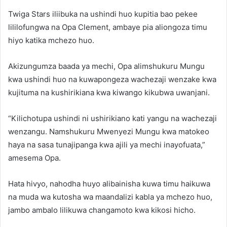
Twiga Stars iliibuka na ushindi huo kupitia bao pekee
lililofungwa na Opa Clement, ambaye pia aliongoza timu
hiyo katika mchezo huo.
Akizungumza baada ya mechi, Opa alimshukuru Mungu
kwa ushindi huo na kuwapongeza wachezaji wenzake kwa
kujituma na kushirikiana kwa kiwango kikubwa uwanjani.
“Kilichotupa ushindi ni ushirikiano kati yangu na wachezaji
wenzangu. Namshukuru Mwenyezi Mungu kwa matokeo
haya na sasa tunajipanga kwa ajili ya mechi inayofuata,”
amesema Opa.
Hata hivyo, nahodha huyo alibainisha kuwa timu haikuwa
na muda wa kutosha wa maandalizi kabla ya mchezo huo,
jambo ambalo lilikuwa changamoto kwa kikosi hicho.