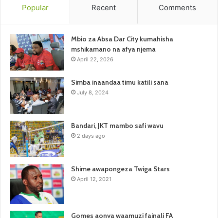
Popular
Recent
Comments
Mbio za Absa Dar City kumahisha
mshikamano na afya njema
April 22, 2026
Simba inaandaa timu katili sana
July 8, 2024
Bandari, JKT mambo safi wavu
2 days ago
Shime awapongeza Twiga Stars
April 12, 2021
Gomes aonya waamuzi fainali FA