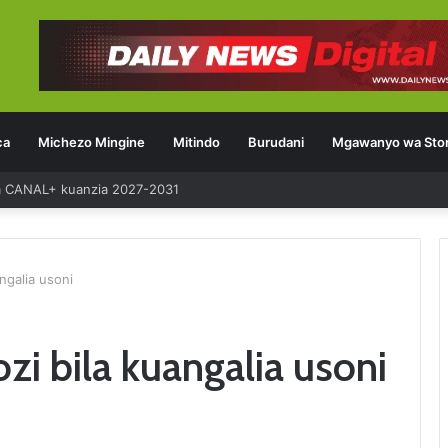
ca
Michezo Mingine
Mitindo
Burudani
Mgawanyo wa Stor
ia CANAL+ kuanzia 2027-2031
ngalia usoni
zi bila kuangalia usoni