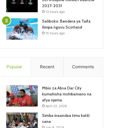
2027-2031
13 hours ago
Saliboko: Bendera ya Taifa
ilinipa nguvu Scotland
15 hours ago
Popular
Recent
Comments
Mbio za Absa Dar City
kumahisha mshikamano na
afya njema
April 22, 2026
Simba inaandaa timu katili
sana
July 8, 2024