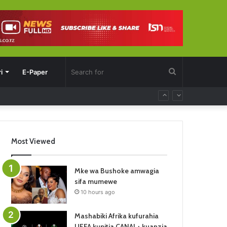
Search
i
E-Paper
for
Most Viewed
Mke wa Bushoke amwagia
sifa mumewe
10 hours ago
Mashabiki Afrika kufurahia
UEFA kupitia CANAL+ kuanzia