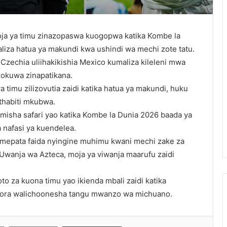
oja ya timu zinazopaswa kuogopwa katika Kombe la
liza hatua ya makundi kwa ushindi wa mechi zote tatu.
 Czechia uliihakikishia Mexico kumaliza kileleni mwa
izokuwa zinapatikana.
timu zilizovutia zaidi katika hatua ya makundi, huku
uthabiti mkubwa.
isha safari yao katika Kombe la Dunia 2026 baada ya
nafasi ya kuendelea.
 imepata faida nyingine muhimu kwani mechi zake za
Uwanja wa Azteca, moja ya viwanja maarufu zaidi
 za kuona timu yao ikienda mbali zaidi katika
bora walichoonesha tangu mwanzo wa michuano.