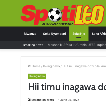
Mwanzo
Soka Nyumbani
Soka Nje
Soka Afri
Mashabiki Afrika kufurahia UEFA kupit
Breaking News
Home
/
Kwingineko
/
Hii timu inagawa dozi bila kua
Kwingineko
Hii timu inagawa do
Mwandishi wetu
June 25, 2026