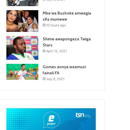
Mke wa Bushoke amwagia
sifa mumewe
10 hours ago
Shime awapongeza Twiga
Stars
April 12, 2021
Gomes aonya waamuzi
fainali FA
July 9, 2021