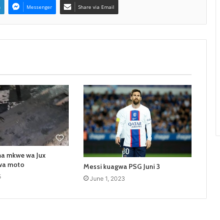
n
Messenger
Share via Email
ma mkwe wa Jux
wa moto
Messi kuagwa PSG Juni 3
5
June 1, 2023