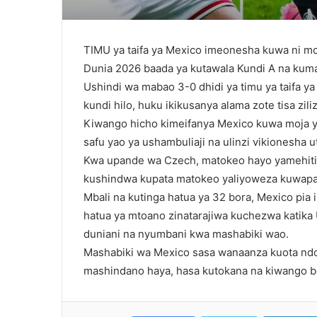
TIMU ya taifa ya Mexico imeonesha kuwa ni m
Dunia 2026 baada ya kutawala Kundi A na kuma
Ushindi wa mabao 3-0 dhidi ya timu ya taifa ya
kundi hilo, huku ikikusanya alama zote tisa zil
Kiwango hicho kimeifanya Mexico kuwa moja ya 
safu yao ya ushambuliaji na ulinzi vikionesha 
Kwa upande wa Czech, matokeo hayo yamehitim
kushindwa kupata matokeo yaliyoweza kuwapa 
Mbali na kutinga hatua ya 32 bora, Mexico pia
hatua ya mtoano zinatarajiwa kuchezwa katika 
duniani na nyumbani kwa mashabiki wao.
Mashabiki wa Mexico sasa wanaanza kuota ndoto
mashindano haya, hasa kutokana na kiwango 