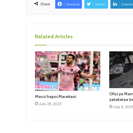
Share
Facebook
Twitter
LinkedI
Related Articles
Ofisi ya Ma
Messi hapoi Marekani
yateketea k
July 26, 2023
July 9, 202