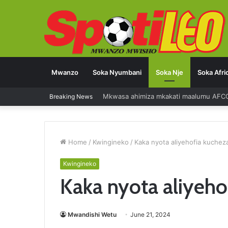
Mwanzo
Soka Nyumbani
Soka Nje
Soka Afri
Breaking News
Home
/
Kwingineko
/
Kaka nyota aliyehofia kuchez
Kwingineko
Kaka nyota aliyeho
Mwandishi Wetu
June 21, 2024