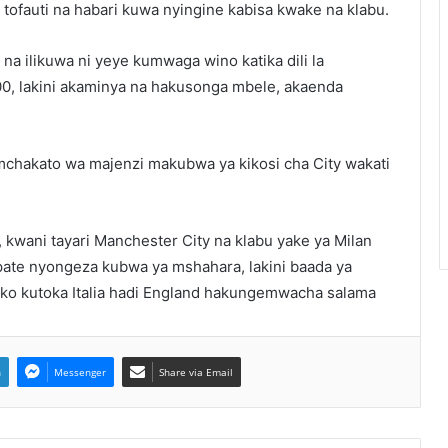
fauti na habari kuwa nyingine kabisa kwake na klabu.
a ilikuwa ni yeye kumwaga wino katika dili la
0, lakini akaminya na hakusonga mbele, akaenda
chakato wa majenzi makubwa ya kikosi cha City wakati
kwani tayari Manchester City na klabu yake ya Milan
pate nyongeza kubwa ya mshahara, lakini baada ya
huko kutoka Italia hadi England hakungemwacha salama
n
Messenger
Share via Email