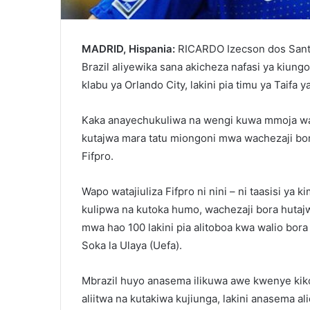
MADRID, Hispania:
RICARDO Izecson dos Santo
Brazil aliyewika sana akicheza nafasi ya kiung
klabu ya Orlando City, lakini pia timu ya Taifa ya
Kaka anayechukuliwa na wengi kuwa mmoja wa 
kutajwa mara tatu miongoni mwa wachezaji bo
Fifpro.
Wapo watajiuliza Fifpro ni nini – ni taasisi ya
kulipwa na kutoka humo, wachezaji bora hutaj
mwa hao 100 lakini pia alitoboa kwa walio bo
Soka la Ulaya (Uefa).
Mbrazil huyo anasema ilikuwa awe kwenye kik
aliitwa na kutakiwa kujiunga, lakini anasema a