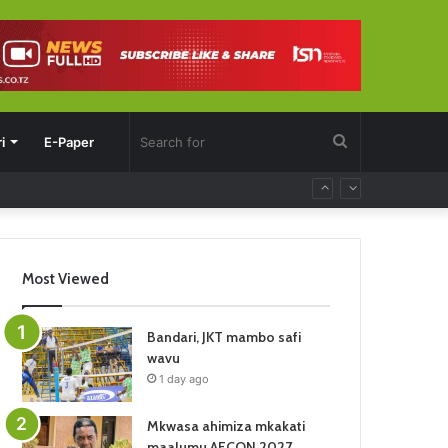
Search
i
E-Paper
for
Most Viewed
Bandari, JKT mambo safi
wavu
1 day ago
Mkwasa ahimiza mkakati
maalumu AFCON 2027