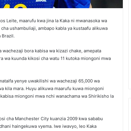
s Leite, maarufu kwa jina la Kaka ni mwanasoka wa
o cha ushambuliaji, ambapo kabla ya kustaafu alikuwa
 Brazil.
wachezaji bora kabisa wa kizazi chake, amepata
ra wa kuunda kikosi cha watu 11 kutoka miongoni mwa
 kimataifa yenye uwakilishi wa wachezaji 65,000 wa
wa kila mara. Huyu alikuwa maarufu kuwa miongoni
ra kabisa miongoni mwa nchi wanachama wa Shirikisho la
osi cha Manchester City kuanzia 2009 kwa sababu
lidhani haingekuwa vyema. Iwe iwavyo, leo Kaka