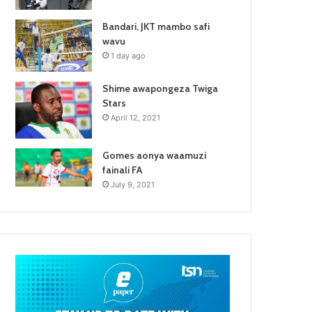
Bandari, JKT mambo safi
wavu
1 day ago
Shime awapongeza Twiga
Stars
April 12, 2021
Gomes aonya waamuzi
fainali FA
July 9, 2021