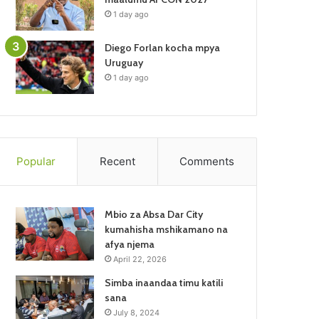
1 day ago
Diego Forlan kocha mpya
Uruguay
1 day ago
Popular
Recent
Comments
Mbio za Absa Dar City
kumahisha mshikamano na
afya njema
April 22, 2026
Simba inaandaa timu katili
sana
July 8, 2024