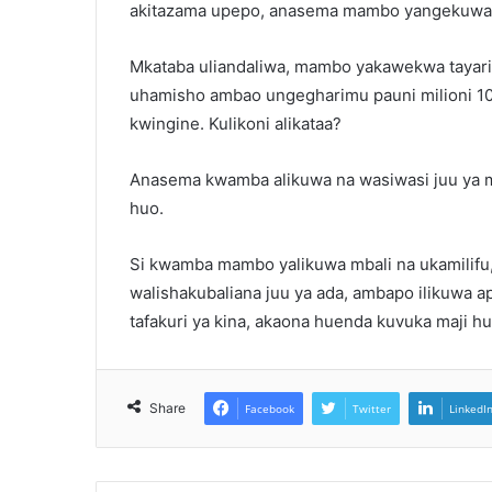
akitazama upepo, anasema mambo yangekuwa to
Mkataba uliandaliwa, mambo yakawekwa tayari n
uhamisho ambao ungegharimu pauni milioni 10
kwingine. Kulikoni alikataa?
Anasema kwamba alikuwa na wasiwasi juu ya m
huo.
Si kwamba mambo yalikuwa mbali na ukamilifu, 
walishakubaliana juu ya ada, ambapo ilikuwa a
tafakuri ya kina, akaona huenda kuvuka maji 
Share
Facebook
Twitter
LinkedI