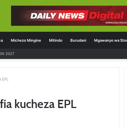
ca
Michezo Mingine
Mitindo
Burudani
Mgawanyo wa Stor
a EPL
fia kucheza EPL