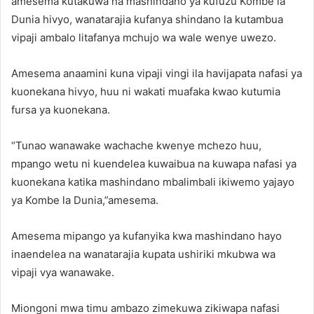
amesema kutakuwa na mashindano ya kufuzu Kombe la
Dunia hivyo, wanatarajia kufanya shindano la kutambua
vipaji ambalo litafanya mchujo wa wale wenye uwezo.
Amesema anaamini kuna vipaji vingi ila havijapata nafasi ya
kuonekana hivyo, huu ni wakati muafaka kwao kutumia
fursa ya kuonekana.
“Tunao wanawake wachache kwenye mchezo huu,
mpango wetu ni kuendelea kuwaibua na kuwapa nafasi ya
kuonekana katika mashindano mbalimbali ikiwemo yajayo
ya Kombe la Dunia,”amesema.
Amesema mipango ya kufanyika kwa mashindano hayo
inaendelea na wanatarajia kupata ushiriki mkubwa wa
vipaji vya wanawake.
Miongoni mwa timu ambazo zimekuwa zikiwapa nafasi