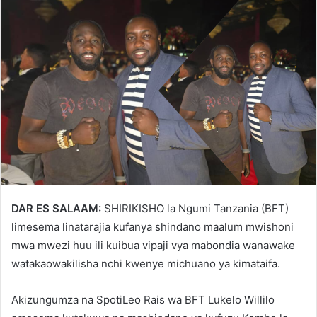
DAR ES SALAAM:
SHIRIKISHO la Ngumi Tanzania (BFT)
limesema linatarajia kufanya shindano maalum mwishoni
mwa mwezi huu ili kuibua vipaji vya mabondia wanawake
watakaowakilisha nchi kwenye michuano ya kimataifa.
Akizungumza na SpotiLeo Rais wa BFT Lukelo Willilo