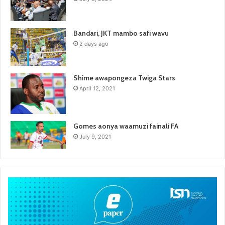
Bandari, JKT mambo safi wavu
2 days ago
Shime awapongeza Twiga Stars
April 12, 2021
Gomes aonya waamuzi fainali FA
July 9, 2021