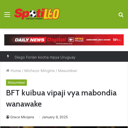
Menu
S
fo
Diego Forlan kocha mpya Uruguay
Home
/
Michezo Mingine
/
Masumbwi
Masumbwi
BFT kuibua vipaji vya mabondia
wanawake
Grace Mkojera
January 9, 2025