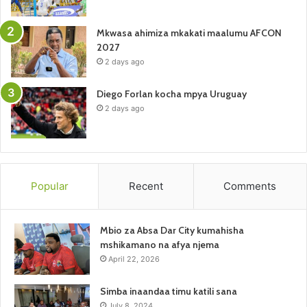
Mkwasa ahimiza mkakati maalumu AFCON
2027
2 days ago
Diego Forlan kocha mpya Uruguay
2 days ago
Popular
Recent
Comments
Mbio za Absa Dar City kumahisha
mshikamano na afya njema
April 22, 2026
Simba inaandaa timu katili sana
July 8, 2024