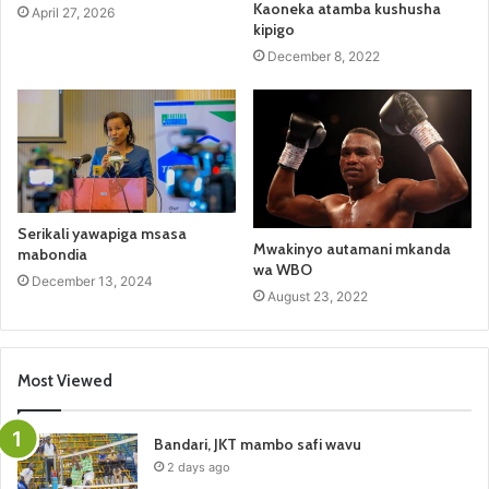
Kaoneka atamba kushusha
April 27, 2026
kipigo
December 8, 2022
Serikali yawapiga msasa
Mwakinyo autamani mkanda
mabondia
wa WBO
December 13, 2024
August 23, 2022
Most Viewed
Bandari, JKT mambo safi wavu
2 days ago