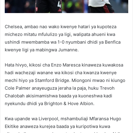
Chelsea, ambao nao wako kwenye hatari ya kupoteza
michezo mitatu mfululizo ya ligi, walipata ahueni kwa
ushindi mwembamba wa 1-0 nyumbani dhidi ya Benfica
kwenye ligi ya mabingwa Jumanne.
Hata hivyo, kikosi cha Enzo Maresca kinaweza kuwakosa
hadi wachezaji wanane wa kikosi cha kwanza kwenye
mechi hiyo ya Stamford Bridge. Miongoni mwao ni kiungo
Cole Palmer anayeuguza jeraha la paja, huku Trevoh
Chalobah akisimamishwa baada ya kuoneshwa kadi
nyekundu dhidi ya Brighton & Hove Albion.
Kwa upande wa Liverpool, mshambuliaji Mfaransa Hugo
Ekitike anaweza kurejea baada ya kuripotiwa kuwa