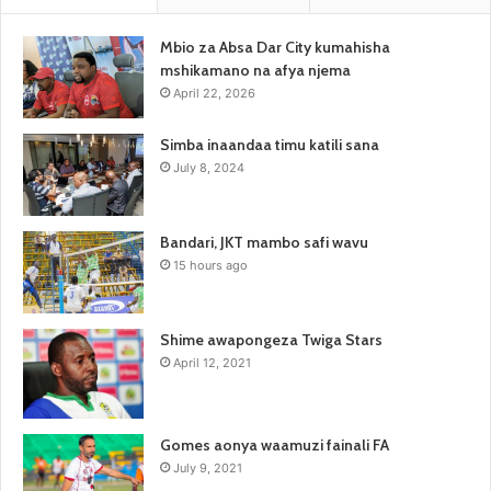
Mbio za Absa Dar City kumahisha
mshikamano na afya njema
April 22, 2026
Simba inaandaa timu katili sana
July 8, 2024
Bandari, JKT mambo safi wavu
15 hours ago
Shime awapongeza Twiga Stars
April 12, 2021
Gomes aonya waamuzi fainali FA
July 9, 2021