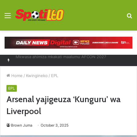
Menu
S
fo
Diego Forlan kocha mpya Uruguay
Home
/
Kwingineko
/
EPL
EPL
Arsenal yajigeuza ‘Kunguru’ wa
Liverpool
Brown Juma
October 3, 2025