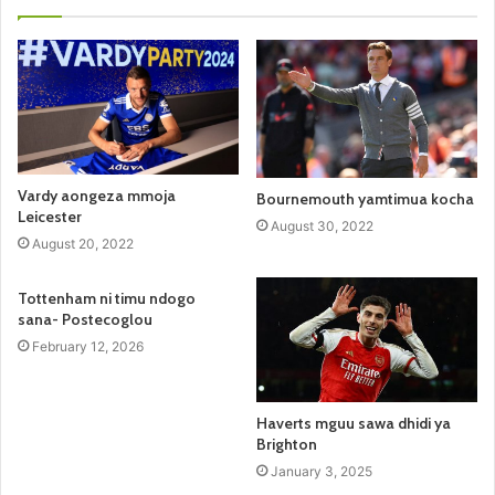
Vardy aongeza mmoja
Bournemouth yamtimua kocha
Leicester
August 30, 2022
August 20, 2022
Tottenham ni timu ndogo
sana- Postecoglou
February 12, 2026
Haverts mguu sawa dhidi ya
Brighton
January 3, 2025