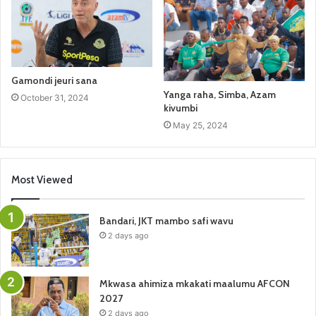
Gamondi jeuri sana
Yanga raha, Simba, Azam
October 31, 2024
kivumbi
May 25, 2024
Most Viewed
Bandari, JKT mambo safi wavu
2 days ago
Mkwasa ahimiza mkakati maalumu AFCON
2027
2 days ago