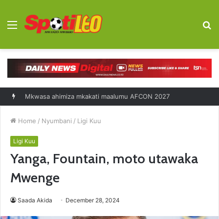
Menu
S
fo
Mkwasa ahimiza mkakati maalumu AFCON 2027
Home
/
Nyumbani
/
Ligi Kuu
Ligi Kuu
Yanga, Fountain, moto utawaka
Mwenge
Saada Akida
December 28, 2024