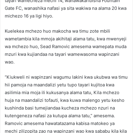
tayari wamecheza mechi 14, wanawakaribisha Fountain
Gate FC, wanashika nafasi ya sita wakiwa na alama 20 kwa
michezo 16 ya ligi hiyo.
Kuelekea mchezo huo makocha wa timu zote mbili
wametambia kila mmoja akihitaji alama tatu, kwa mwenyeji
wa mchezo huo, Sead Ramovic amesema wamepata muda
mzuri kwa kujiandaa na tayari wamewasoma wapinzani
wao.
“Kiukweli ni wapinzani wagumu lakini kwa ukubwa wa timu
hii pamoja na maandalizi yetu tupo tayari kujitoa kwa
asilimia mia moja ili kukusanya alama tatu, Kila mchezo
huja na maandalizi tofauti, kwa kuwa malengo yetu kesho
kushinda basi tumejiandaa kucheza mchezo nzuri na
kutengeneza nafasi za kutupa alama tatu,” amesema.
Ramovic amesema hawatatazama kabisa matokeo ya
mechi zilizopita zao na wapinzani wao kwa sababu kila kila