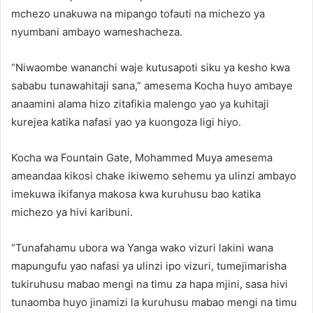
mchezo unakuwa na mipango tofauti na michezo ya
nyumbani ambayo wameshacheza.
“Niwaombe wananchi waje kutusapoti siku ya kesho kwa
sababu tunawahitaji sana,” amesema Kocha huyo ambaye
anaamini alama hizo zitafikia malengo yao ya kuhitaji
kurejea katika nafasi yao ya kuongoza ligi hiyo.
Kocha wa Fountain Gate, Mohammed Muya amesema
ameandaa kikosi chake ikiwemo sehemu ya ulinzi ambayo
imekuwa ikifanya makosa kwa kuruhusu bao katika
michezo ya hivi karibuni.
“Tunafahamu ubora wa Yanga wako vizuri lakini wana
mapungufu yao nafasi ya ulinzi ipo vizuri, tumejimarisha
tukiruhusu mabao mengi na timu za hapa mjini, sasa hivi
tunaomba huyo jinamizi la kuruhusu mabao mengi na timu